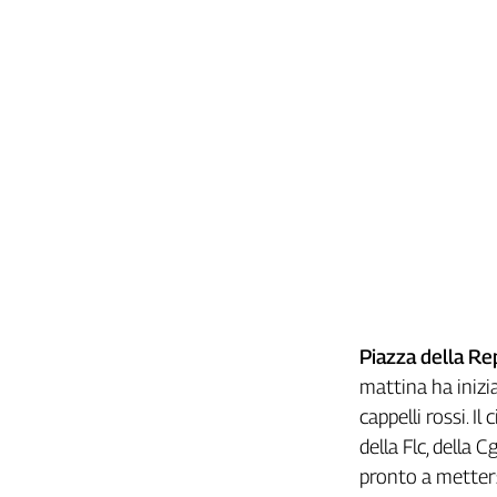
Liguria
Lombardia
Marche
Piemonte
Puglia
Sardegna
Sicilia
Toscana
Trentino
Umbria
Valle
D'Aosta
Veneto
Piazza della Re
mattina ha inizia
Archivio
Storico
cappelli rossi. Il
1955-
della Flc, della 
2014
pronto a metters