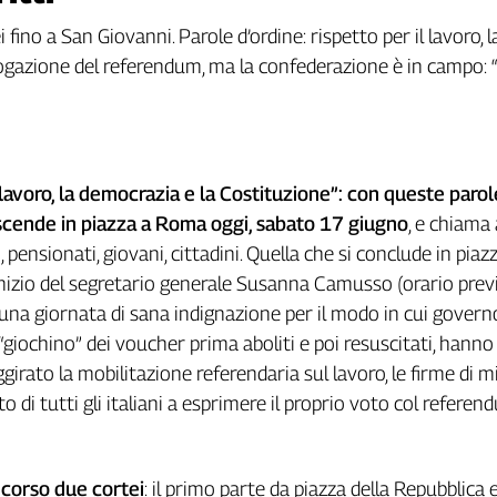
no a San Giovanni. Parole d’ordine: rispetto per il lavoro, l
brogazione del referendum, ma la confederazione è in campo:
 lavoro, la democrazia e la Costituzione”: con queste parol
l scende in piazza a Roma oggi, sabato 17 giugno
, e chiama 
, pensionati, giovani, cittadini. Quella che si conclude in pia
izio del segretario generale Susanna Camusso (orario previ
na giornata di sana indignazione per il modo in cui govern
“giochino” dei voucher prima aboliti e poi resuscitati, hanno
girato la mobilitazione referendaria sul lavoro, le firme di mi
itto di tutti gli italiani a esprimere il proprio voto col referen
corso due cortei
: il primo parte da piazza della Repubblica 