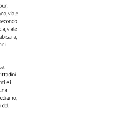
our,
na, viale
l secondo
ia, viale
Labicana,
nni.
sa:
ittadini
ti e i
 una
cediamo,
i del