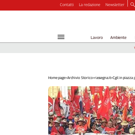
Contatti
La redazione
Newsletter
Video
Podcast
Dirette
Lavoro
Ambiente
Longform
Copertine
Economia
Lavoro
Ambiente
Home page
>
Archivio Storico
>
rassegna.it
>
Cgil in piazza pe
Diritti
Welfare
Italia
Internazionale
Culture
Categorie