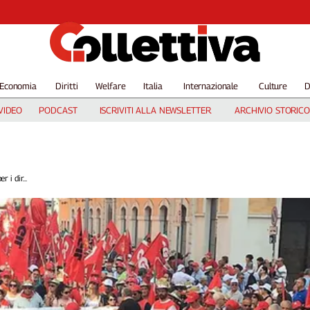
Economia
Diritti
Welfare
Italia
Internazionale
Culture
D
VIDEO
PODCAST
ISCRIVITI ALLA NEWSLETTER
ARCHIVIO STORICO
r i dir...