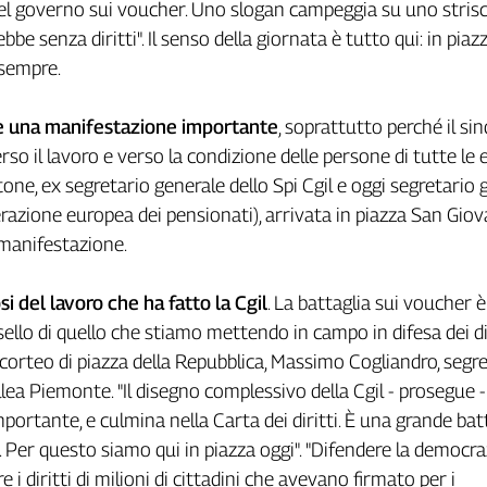
del governo sui voucher. Uno slogan campeggia su uno strisc
e senza diritti". Il senso della giornata è tutto qui: in piazz
è sempre.
 è una manifestazione importante
, soprattutto perché il si
rso il lavoro e verso la condizione delle persone di tutte le 
one, ex segretario generale dello Spi Cgil e oggi segretario 
erazione europea dei pensionati), arrivata in piazza San Giov
 manifestazione.
i del lavoro che ha fatto la Cgil
. La battaglia sui voucher 
sello di quello che stiamo mettendo in campo in difesa dei dir
l corteo di piazza della Repubblica, Massimo Cogliandro, segr
llea Piemonte. "Il disegno complessivo della Cgil - prosegue -
portante, e culmina nella Carta dei diritti. È una grande batt
o. Per questo siamo qui in piazza oggi". "Difendere la democra
e i diritti di milioni di cittadini che avevano firmato per i