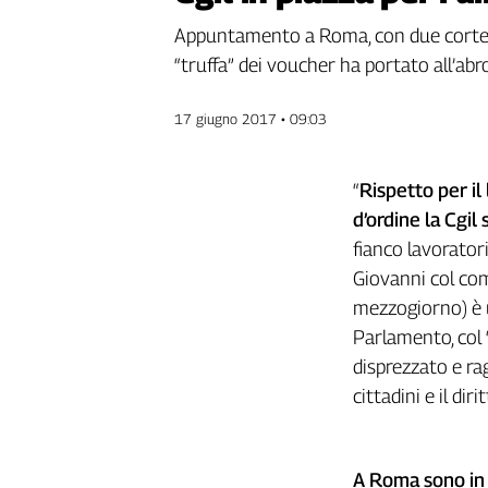
Genova,
Appuntamento a Roma, con due cortei fi
il
“truffa” dei voucher ha portato all’a
sangue
della
ragione
17 giugno 2017 • 09:03
120
anni
“
Rispetto per il
Cgil
Collettiva
d’ordine la Cgi
Academy
fianco lavoratori
Giovanni col com
Collettiva
Play
mezzogiorno) è u
Rubriche
Parlamento, col 
disprezzato e rag
Collettiva
Talk
cittadini e il dir
La
settimana
Collettiva
A Roma sono in 