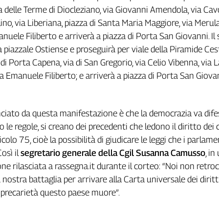
a delle Terme di Diocleziano, via Giovanni Amendola, via Cav
lino, via Liberiana, piazza di Santa Maria Maggiore, via Merula
nuele Filiberto e arriverà a piazza di Porta San Giovanni. I
 piazzale Ostiense e proseguirà per viale della Piramide Cest
di Porta Capena, via di San Gregorio, via Celio Vibenna, via 
ia Emanuele Filiberto; e arriverà a piazza di Porta San Giova
nciato da questa manifestazione è che la democrazia va dife
 le regole, si creano dei precedenti che ledono il diritto dei c
icolo 75, cioè la possibilità di giudicare le leggi che i parlamen
osì il
segretario generale della Cgil Susanna Camusso
, in
one rilasciata a rassegna.it durante il corteo: “Noi non retro
ostra battaglia per arrivare alla Carta universale dei diritt
i precarietà questo paese muore”.