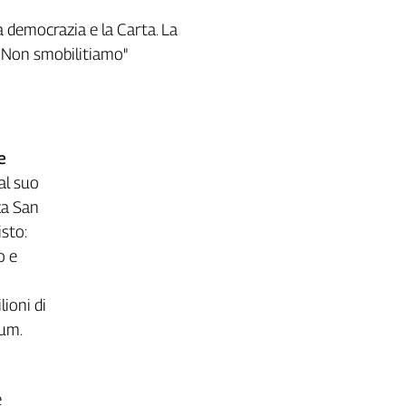
a democrazia e la Carta. La
 “Non smobilitiamo"
e
al suo
zza San
sto:
o e
lioni di
dum.
e