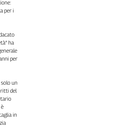
ione:
a per i
ndacato
età” ha
generale
anni per
è solo un
itti del
etario
 è
aglia in
zia