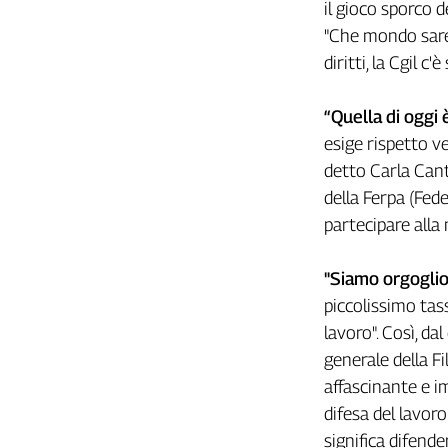
il gioco sporco 
Cerca
"Che mondo sarebb
diritti, la Cgil c'
Contatti
“Quella di oggi
esige rispetto ve
La
detto Carla Cant
redazione
della Ferpa (Fed
partecipare alla
Newsletter
"Siamo orgoglios
Social
piccolissimo tas
lavoro". Così, da
generale della Fi
affascinante e im
difesa del lavor
significa difender