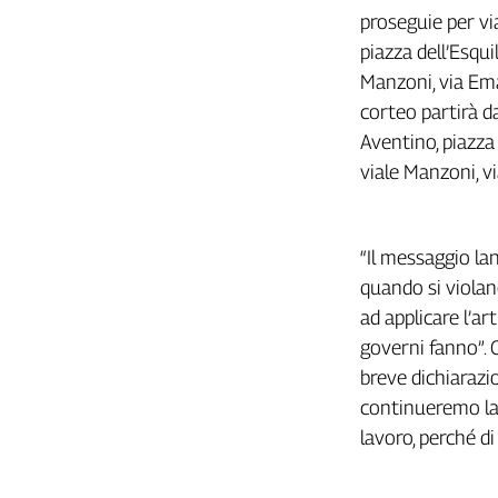
Girasoli
proseguie per vi
Il
piazza dell’Esqui
Sassolino
Manzoni, via Ema
Linea
Economica
corteo partirà da
Tech
Aventino, piazza 
It
viale Manzoni, v
Easy
Inserti
“Il messaggio la
Idea
quando si violano
Diffusa
ad applicare l’art
InFlai
governi fanno”. C
Le
breve dichiarazi
trasmissioni
continueremo la n
tv
lavoro, perché d
Work
in
Progress