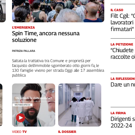
IL CASO
Filt Cgil:
lavoratori 
L’EMERGENZA
firmatari"
Spin Time, ancora nessuna
soluzione
LA PETIZIONE
“Chiudete 
PATRIZIA PALLARA
raccolte 
Saltata la trattativa tra Comune e proprietà per
l’acquisto dell’immobile sgomberato otto giorni fa, le
130 famiglie vivono per strada. Oggi alle 17 assemblea
pubblica
LA RIFLESSION
Dare un n
LA FIRMA
Dirigenti s
2022-24
VIDEO
TV
IL DOSSIER