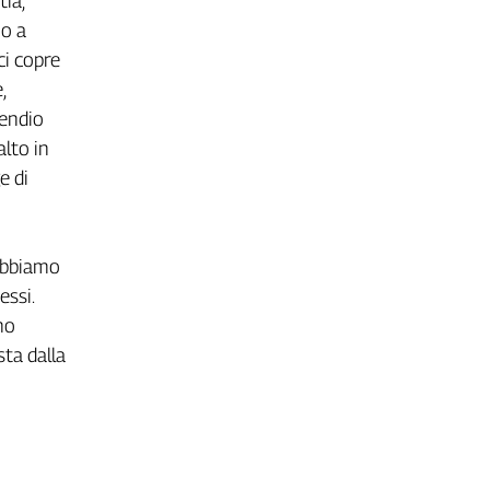
ia,
mo a
ci copre
,
pendio
alto in
e di
 abbiamo
essi.
mo
ta dalla