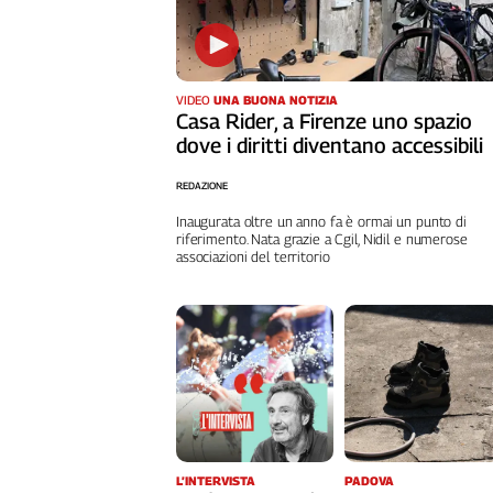
Girasoli
Il
Sassolino
Linea
VIDEO
UNA BUONA NOTIZIA
Economica
Casa Rider, a Firenze uno spazio
Tech
dove i diritti diventano accessibili
It
Easy
REDAZIONE
Inaugurata oltre un anno fa è ormai un punto di
Inserti
riferimento. Nata grazie a Cgil, Nidil e numerose
associazioni del territorio
Idea
Diffusa
InFlai
Le
trasmissioni
tv
Work
in
L’INTERVISTA
PADOVA
Progress