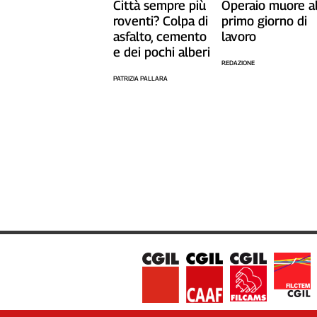
Città sempre più
Operaio muore a
L'Italia
roventi? Colpa di
primo giorno di
nel
asfalto, cemento
lavoro
Lavoro
e dei pochi alberi
REDAZIONE
Territori
PATRIZIA PALLARA
Abruzzo-
Molise
Alto
Adige
Basilicata
Calabria
Campania
Emilia-
Romagna
Friuli
Venezia
Giulia
Lazio