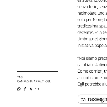
esistevano, cont
Filcams
senza ferie, senz
Filctem
racimolare uno s
Fillea
solo per 6 ore, 
Filt
tredicesima spal
Fiom
decente”. E' la 
Fisac
Umbria, nel giorn
Flai
iniziativa popola
Flc
Fp
“Noi siamo prec
Nidil
cambiato 4 divers
Slc
Come corrieri, t
Spi
assunti come aut
TAG:
Inca
CAMPAGNA APPALTI CGIL
Cgil potrebbe ai
Caaf
Speciali
G8
di