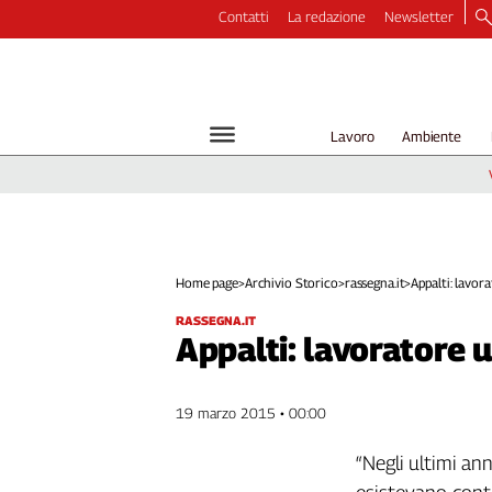
Contatti
La redazione
Newsletter
Video
Podcast
Dirette
Lavoro
Ambiente
Longform
Copertine
Economia
Lavoro
Ambiente
Home page
>
Archivio Storico
>
rassegna.it
>
Appalti: lavora
Diritti
RASSEGNA.IT
Welfare
Appalti: lavoratore 
Italia
Internazionale
19 marzo 2015 • 00:00
Culture
“Negli ultimi ann
Categorie