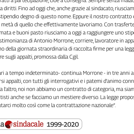
ratti a partecipazione, cioè a consegna. Sempre senza malatt
a diritti. Fino ad oggi che, anche grazie al sindacato, riuscia
tipendio degno di questo nome. Eppure il nostro contratto 
la metà di quello che effettivamente lavoriamo. Con trasferte
mata e buoni pasto riusciamo a oggi a raggiungere uno sti
testimonianza di Antonio Morrone, corriere, lavoratore in app
o della giornata straordinaria di raccolta firme per una legg
re sugli appalti, promossa dalla Cgil.
ari a tempo indeterminato- continua Morrone - in tre anni
i appalti, con tutti gli interrogativi e i patemi d'animo conn
ra l'altro, noi non abbiamo un contratto di categoria, ma sia
isti anche se facciamo un mestiere diverso. La legge propos
utarci molto così come la contrattazione nazionale”.