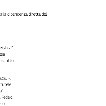
 alla dipendenza diretta del
gistica”.
esa
oscritto
ali –,
 tutele
a”.
a Fedex,
llo