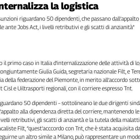
internalizza la logistica
e assunzioni riguardano 50 dipendenti, che passano dall’appalto
nte Jobs Act, i livelli retributivi e gli scatti di anzianità"
o il primo caso in Italia d'internalizzazione delle attività di lo
ngiuntamente Giulia Guida, segretaria nazionale Filt, e Ter
ia della federazione del Piemonte, in merito all’accordo sott
t Cisl e Uiltrasporti regionali, con il corriere espresso Tnt.
iguardano 50 dipendenti – sottolineano le due dirigenti sindac
’appalto alla dipendenza diretta del corriere, mantenendo le
ivelli retributivi, gli scatti di anziantà e la tutela della malatti
aliste Filt, “quest’acccordo con Tnt, che è stata acquisita d
eguirne un altro simile a Milano, può rappresentare un mode