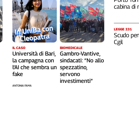
cabina di 
LEGGE 231
Scudo pena
Cgil
IL CASO
BIOMEDICALE
Università di Bari,
Gambro-Vantive,
la campagna con
sindacati: “No allo
l’AI che sembra un
spezzatino,
fake
servono
investimenti”
ANTONIA FAMA