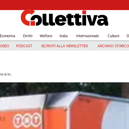
Economia
Diritti
Welfare
Italia
Internazionale
Culture
D
VIDEO
PODCAST
ISCRIVITI ALLA NEWSLETTER
ARCHIVIO STORICO
o si in...