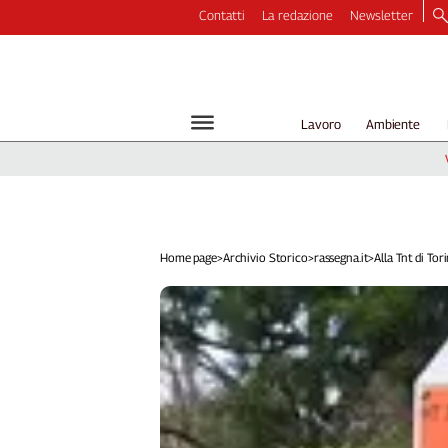
Contatti
La redazione
Newsletter
Video
Podcast
Dirette
Lavoro
Ambiente
Longform
Copertine
Economia
Lavoro
Ambiente
Home page
>
Archivio Storico
>
rassegna.it
>
Alla Tnt di Torin
Diritti
Welfare
Italia
Internazionale
Culture
Categorie