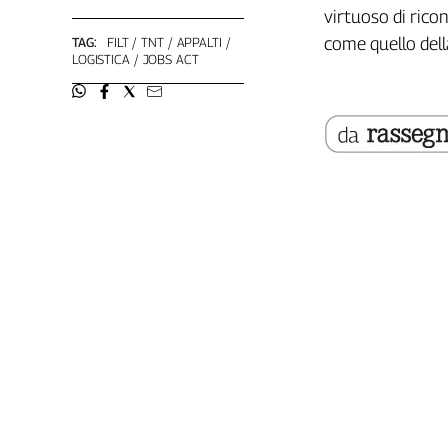
Girasoli
virtuoso di rico
Il
come quello della
TAG:
FILT
TNT
APPALTI
Sassolino
LOGISTICA
JOBS ACT
Linea
Economica
Tech
It
Easy
Inserti
Idea
Diffusa
InFlai
Le
trasmissioni
tv
Work
in
Progress