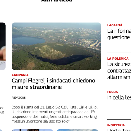
LAGALITÀ
La riforma
questione 
LA POLEMICA
La sicurez
contrattaz
CAMPANIA
allarmism
Campi Flegrei, i sindacati chiedono
misure straordinarie
FOCUS
In cella l’
REDAZIONE
Dopo il sisma del 31 luglio Slc Cgil, Fistel Cisl e UilFpl
a e
Uil chiedono interventi urgenti: anticipazione del Tfr,
ovo
sospensione dei mutui, ferie solidali e smart working:
"Nessun lavoratore sia lasciato solo"
INDUSTRIA
Porto Torr