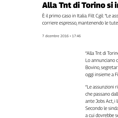
Alla Tnt di Torino si 
Genova,
il
È il primo caso in Italia. Filt Cgil: "L
sangue
corriere espresso, mantenendo le tutele a
della
ragione
120
7 dicembre 2016 • 17:46
anni
Cgil
“Alla Tnt di Torin
Collettiva
Academy
Lo annunciano co
Bovino, segretar
Collettiva
oggi insieme a Fi
Play
Rubriche
“Le assunzioni r
Collettiva
che passano dall
Talk
ante Jobs Act, i l
La
settimana
Secondo le sindac
Collettiva
a cui dovrebbe s