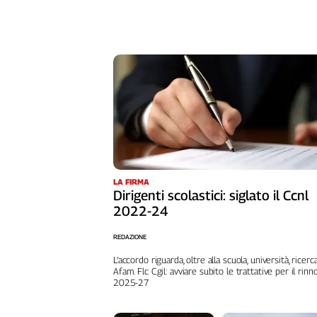
L'Italia
nel
Lavoro
Territori
Abruzzo-
Molise
Alto
Adige
Basilicata
LA FIRMA
Calabria
Dirigenti scolastici: siglato il Ccnl
Campania
2022-24
Emilia-
Romagna
REDAZIONE
Friuli
L’accordo riguarda, oltre alla scuola, università, ricerc
Venezia
Afam. Flc Cgil: avviare subito le trattative per il rinn
2025-27
Giulia
Lazio