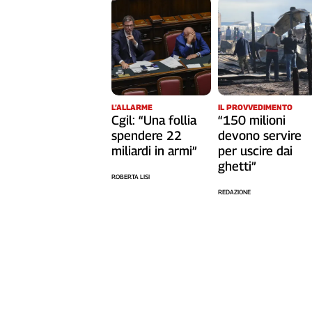
Liguria
Lombardia
Marche
Piemonte
Puglia
Sardegna
L’ALLARME
IL PROVVEDIMENTO
Sicilia
Cgil: “Una follia
“150 milioni
Toscana
spendere 22
devono servire
Trentino
miliardi in armi”
per uscire dai
ghetti”
Umbria
ROBERTA LISI
Valle
REDAZIONE
D'Aosta
Veneto
Archivio
Storico
1955-
2014