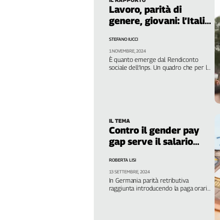
Liguria
Lavoro, parità di
Lombardia
genere, giovani: l’Italia
Marche
è un Paese malato
STEFANO IUCCI
Piemonte
1 NOVEMBRE, 2024
Puglia
È quanto emerge dal Rendiconto
Sardegna
sociale dell’Inps. Un quadro che per la
Cgil richiede un drastico cambio di
Sicilia
rotta. E rafforza le ragioni dello
sciopero generale del 29 novembre
Toscana
Trentino
Umbria
IL TEMA
Contro il gender pay
Valle
gap serve il salario
D'Aosta
minimo
Veneto
ROBERTA LISI
13 SETTEMBRE, 2024
Archivio
In Germania parità retributiva
Storico
raggiunta introducendo la paga oraria
1955-
legale. Lo attesta uno studio
2014
commissionato dal Forum
Ambrosetti. In Italia Meloni dice no