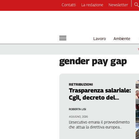
Contatti
La redazione
Newsletter
Video
Podcast
Dirette
Lavoro
Ambiente
Longform
Copertine
gender
pay gap
Economia
Lavoro
Ambiente
RETRIBUZIONI
Diritti
Trasparenza salariale:
Welfare
Cgil, decreto del
Italia
governo va riscritto
ROBERTA LISI
Internazionale
4 GIUGNO, 2026
Culture
L’esecutivo emana il provvedimento
che attua la direttiva europea.
Categorie
Ghiglione e Re David: “Privilegiati i
datori di lavoro rispetto ai diritti delle