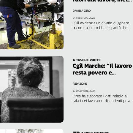
per cura familiare
DANIELA ZERO
24 FEBBRAIO, 2025
L’Oil evidenzia un divario di genere
ancora marcato. Una disparità che
continua a riflettersi nelle
opportunità economiche e
nell’indipendenza finanziaria
A TASCHE VUOTE
Cgil Marche: “Il lavoro
resta povero e
discontinuo”
REDAZIONE
17 DICEMBRE, 2024
L’Ires ha elaborato i dati relativi ai
salari dei lavoratori dipendenti privat
e retribuzioni 2023 e al loro
inquadramento. Penalizzati giovani e
donne
LA MOBILITAZIONE