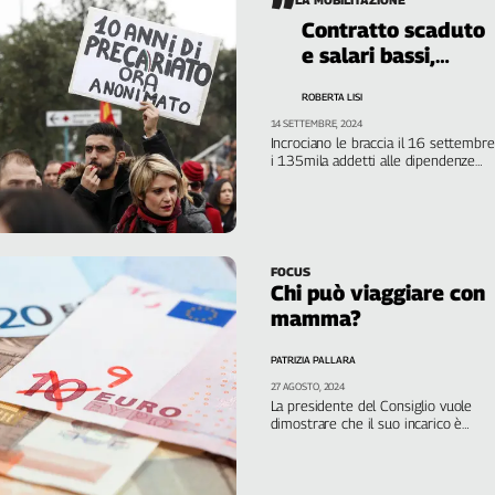
Contratto scaduto
e salari bassi,
operatori delle Rsa
ROBERTA LISI
in sciopero
14 SETTEMBRE, 2024
Incrociano le braccia il 16 settembre
i 135mila addetti alle dipendenze
delle strutture associate ad Uneba
FOCUS
Chi può viaggiare con
mamma?
PATRIZIA PALLARA
27 AGOSTO, 2024
La presidente del Consiglio vuole
dimostrare che il suo incarico è
compatibile con l’essere madre, ma
per le lavoratrici la situazione è
molto diversa