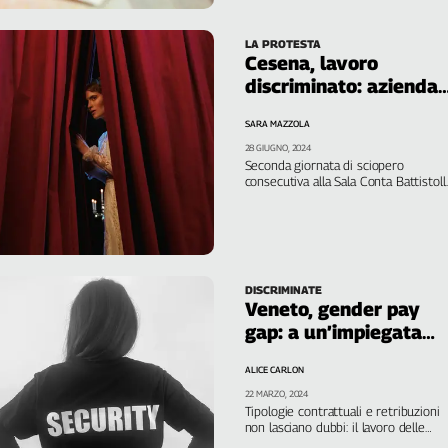
LA PROTESTA
Cesena, lavoro
discriminato: azienda
paga di meno le donn
SARA MAZZOLA
28 GIUGNO, 2024
Seconda giornata di sciopero
consecutiva alla Sala Conta Battistoll
per chiedere retribuzione e
inquadramento di livello adeguati pe
le donne
DISCRIMINATE
Veneto, gender pay
gap: a un’impiegata
9mila euro in meno
ALICE CARLON
22 MARZO, 2024
Tipologie contrattuali e retribuzioni
non lasciano dubbi: il lavoro delle
donne è povero, pagato meno degli