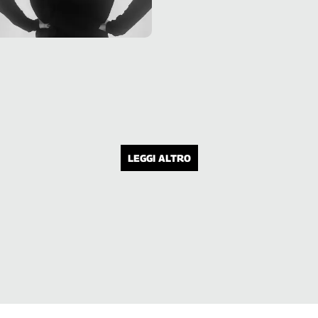
uomini a parità di mansione, precario
e part-time
LEGGI ALTRO