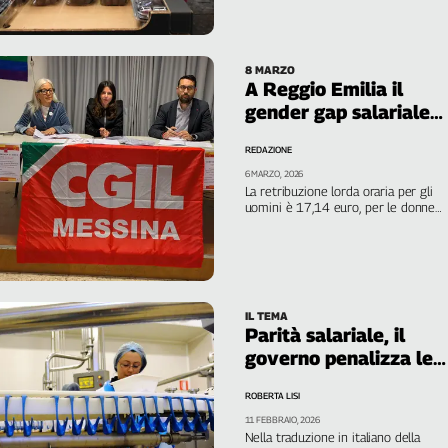
35% delle donne ha un contratto
regolare”. Taverniti, Spi regionale: “La
previdenza non è ragioneria, è
democrazia”
8 MARZO
A Reggio Emilia il
gender gap salariale
supera la media
REDAZIONE
nazionale
6 MARZO, 2026
La retribuzione lorda oraria per gli
uomini è 17,14 euro, per le donne
14,62, con un gender gap del 9,2%.
E se per gli uomini il tasso di
inattività si ferma al 22,7%, per le
donne balza al 35,1%, con un picco
drammatico tra le giovani
donne (78,9%)
IL TEMA
Parità salariale, il
governo penalizza le
donne
ROBERTA LISI
11 FEBBRAIO, 2026
Nella traduzione in italiano della