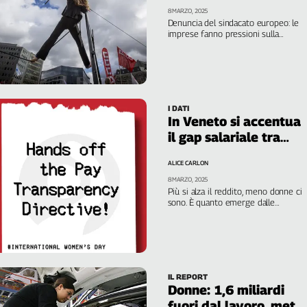
milioni di lavoratrici”
8 MARZO, 2025
Denuncia del sindacato europeo: le
imprese fanno pressioni sulla
Commissione per depotenziare la
direttiva 2023/970 che pone un
argine al divario retributivo di genere
“Dovrebbero vergognarsi”
I DATI
In Veneto si accentua
il gap salariale tra
donne e uomini
ALICE CARLON
8 MARZO, 2025
Più si alza il reddito, meno donne ci
sono. È quanto emerge dalle
dichiarazioni dei redditi 2024 press
i Caaf Cgil
IL REPORT
Donne: 1,6 miliardi
fuori dal lavoro, metà