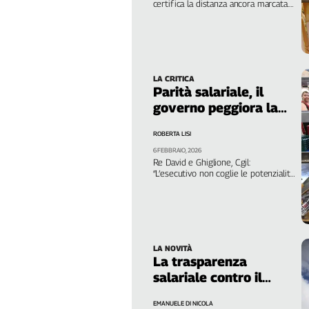
certifica la distanza ancora marcata.
Genova,
Sull’occupazione il divario è del
17,8% e il gap salariale oltre il 25%
il
sangue
della
ragione
LA CRITICA
Parità salariale, il
120
anni
governo peggiora la
Cgil
direttiva Ue
ROBERTA LISI
Collettiva
Academy
6 FEBBRAIO, 2026
Re David e Ghiglione, Cgil:
“L’esecutivo non coglie le potenzialità
Collettiva
del testo”. Anzi in alcune parti
Play
peggiora la prima bozza, soprattutto
per l’ambito di applicazione e la
Rubriche
contrattazione
Collettiva
Talk
LA NOVITÀ
La trasparenza
La
salariale contro il
settimana
“gender pay gap”
Collettiva
EMANUELE DI NICOLA