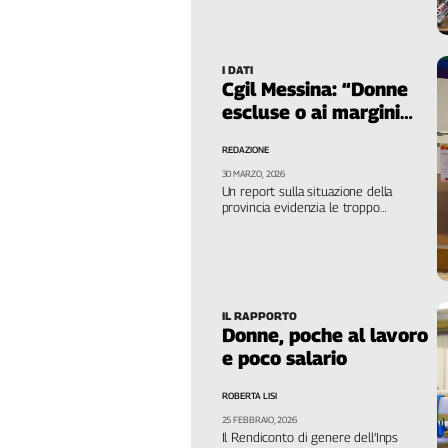
lavoratrici”
Filcams
Filctem
Fillea
I DATI
Cgil Messina: “Donne
Filt
escluse o ai margini
Fiom
del mercato del
Fisac
REDAZIONE
lavoro”
Flai
30 MARZO, 2026
Un report sulla situazione della
Flc
provincia evidenzia le troppo
Fp
disuguaglianze di genere nella vita e
nel lavoro: “tassi di occupazione bassi
Nidil
(35,4% contro il 58,3% degli
uomini), prevalenza di contratti
Slc
precari e part-time involontari, e un
Spi
gender pay gap del 27% nel settore
IL RAPPORTO
privato e del 19% nel pubblico”
Inca
Donne, poche al lavoro
Caaf
e poco salario
Speciali
ROBERTA LISI
25 FEBBRAIO, 2026
G8
Il Rendiconto di genere dell’Inps
di