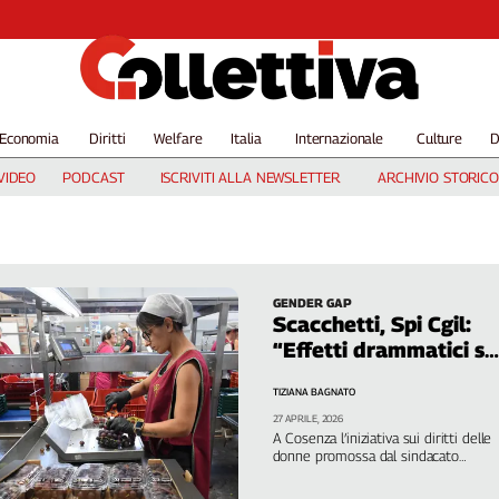
Economia
Diritti
Welfare
Italia
Internazionale
Culture
D
VIDEO
PODCAST
ISCRIVITI ALLA NEWSLETTER
ARCHIVIO STORICO
GENDER GAP
Scacchetti, Spi Cgil:
“Effetti drammatici se
non si valorizza il
TIZIANA BAGNATO
ruolo delle donne”
27 APRILE, 2026
A Cosenza l’iniziativa sui diritti delle
donne promossa dal sindacato
pensionati. Logiacco, Cgil regionale:
“Qui gender pay gap al 7,1%, solo il