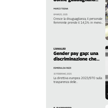
meno
L'Italia
MARCO TOGNA
nel
8 MARZO, 2025
Lavoro
Cresce la disuguaglianza, il personale
femminile prende il 14,1% in meno
Territori
degli uomini. De Palma, Fiom:
“Gender gap enorme, occorre agire
Abruzzo-
con leggi e contratti”
Molise
Alto
L’ANALISI
Adige
Gender pay gap: una
Basilicata
discriminazione che
Calabria
non si ferma
ESMERALDA RIZZI
Campania
15 FEBBRAIO, 2025
Emilia-
La direttiva europea 2023/970 sulla
Romagna
trasparenza delle
retribuzioni potrebbe però
Friuli
rappresentare una svolta, sempre
Venezia
che il Governo Meloni non la blocchi.
Giulia
Importante anche il ruolo della
contrattazione di genere
Lazio
IL RAPPORTO