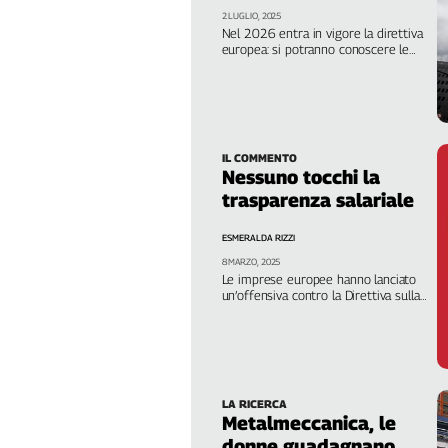
Girasoli
2 LUGLIO, 2025
Il
Nel 2026 entra in vigore la direttiva
europea: si potranno conoscere le
Sassolino
buste paga dei colleghi che svolgono
Linea
lo stesso lavoro, discriminare sarà più
difficile
Economica
Tech
It
IL COMMENTO
Easy
Nessuno tocchi la
trasparenza salariale
Inserti
ESMERALDA RIZZI
Idea
Diffusa
8 MARZO, 2025
Le imprese europee hanno lanciato
InFlai
un’offensiva contro la Direttiva sulla
Pay transparency. Avrebbe un
impatto su oltre 10 milioni di
Le
lavoratrici
trasmissioni
tv
Work
LA RICERCA
Metalmeccanica, le
in
Progress
donne guadagnano