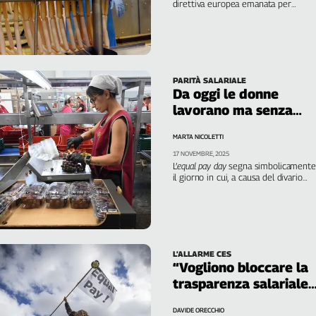
direttiva europea emanata per
ridurre il differenziale di genere,
l’esecutivo esclude i lavori
prevalentemente femminili
PARITÀ SALARIALE
Da oggi le donne
lavorano ma senza
guadagnare
MARTA NICOLETTI
17 NOVEMBRE, 2025
L’
equal pay day
segna simbolicamente
il giorno in cui, a causa del divario
salariale, le lavoratrici perdono un
mese e mezzo di stipendio
L’ALLARME CES
“Vogliono bloccare la
trasparenza salariale,
e danneggiare 10
DAVIDE ORECCHIO