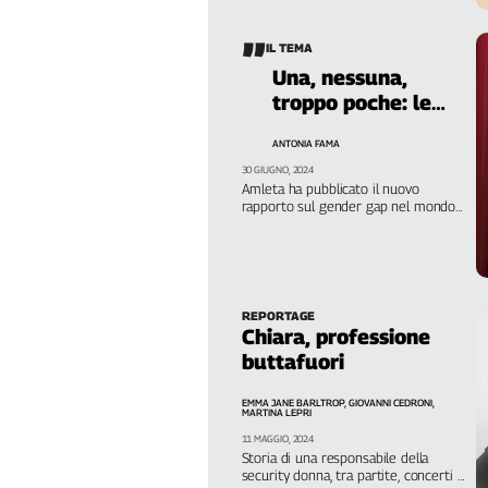
Cerca
IL TEMA
Una, nessuna,
Contatti
troppo poche: le
donne nei teatri
ANTONIA FAMA
italiani
La
30 GIUGNO, 2024
Amleta ha pubblicato il nuovo
redazione
rapporto sul gender gap nel mondo
dello spettacolo: attrici, registe,
drammaturghe ancora molto
Newsletter
penalizzate
Social
REPORTAGE
Chiara, professione
buttafuori
EMMA JANE BARLTROP, GIOVANNI CEDRONI,
MARTINA LEPRI
11 MAGGIO, 2024
Storia di una responsabile della
security donna, tra partite, concerti e