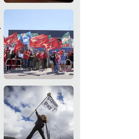
e
i
r