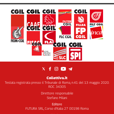
Collettiva.it
Testata registrata presso il Tribunale di Roma, n.41 del 13 maggio 2020.
ROC 34305
Direttore responsabile
Stefano Milani
Editore
FUTURA SRL, Corso d’Italia 27 00198 Roma