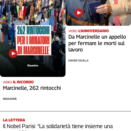
L'ANNIVERSARIO
VIDEO
Da Marcinelle un appello
per fermare le morti sul
lavoro
DAVIDE COLELLA
IL RICORDO
VIDEO
Marcinelle, 262 rintocchi
REDAZIONE
LA LETTERA
Il Nobel Parisi: “La solidarietà tiene insieme una