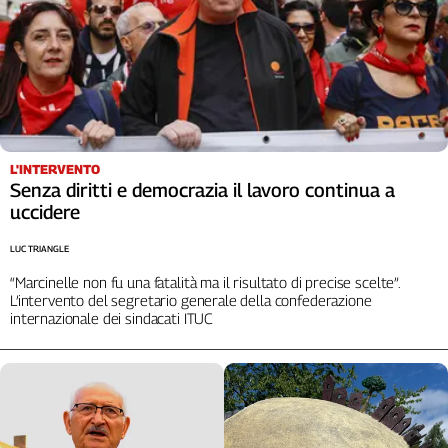
Cerca
Contatti
La
L'INTERVENTO
redazione
Senza diritti e democrazia il lavoro continua a
uccidere
Newsletter
LUC TRIANGLE
“Marcinelle non fu una fatalità ma il risultato di precise scelte”.
Social
L’intervento del segretario generale della confederazione
internazionale dei sindacati ITUC