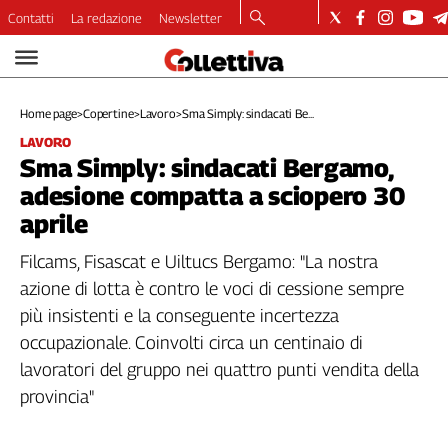
Contatti
La redazione
Newsletter
Video
Podcast
Home page
>
Copertine
>
Lavoro
>
Sma Simply: sindacati Be...
Dirette
LAVORO
Longform
Sma Simply: sindacati Bergamo,
Copertine
adesione compatta a sciopero 30
Economia
aprile
Lavoro
Ambiente
Filcams, Fisascat e Uiltucs Bergamo: "La nostra
Diritti
azione di lotta è contro le voci di cessione sempre
Welfare
più insistenti e la conseguente incertezza
Italia
occupazionale. Coinvolti circa un centinaio di
Internazionale
lavoratori del gruppo nei quattro punti vendita della
Culture
provincia"
Categorie