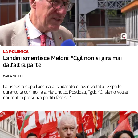
Liguria
Lombardia
Marche
Piemonte
Puglia
Sardegna
Sicilia
LA POLEMICA
Landini smentisce Meloni: “Cgil non si gira mai
Toscana
dall'altra parte”
Trentino
Umbria
MARTA NICOLETTI
Valle
La risposta dopo l’accusa al sindacato di aver voltato le spalle
D'Aosta
durante la cerimonia a Marcinelle. Pestieau, Fgtb: “Ci siamo voltati
Veneto
noi contro presenza partiti fascisti”
Archivio
Storico
1955-
2014