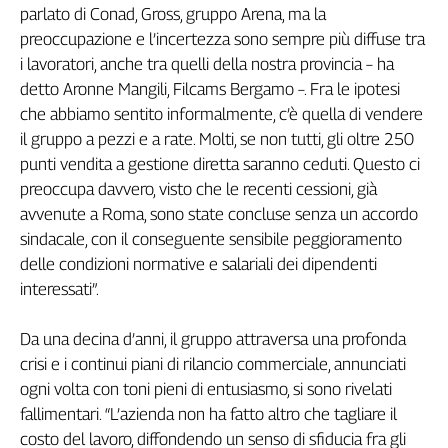
parlato di Conad, Gross, gruppo Arena, ma la
Genova,
preoccupazione e l’incertezza sono sempre più diffuse tra
il
i lavoratori, anche tra quelli della nostra provincia – ha
sangue
della
detto Aronne Mangili, Filcams Bergamo –. Fra le ipotesi
ragione
che abbiamo sentito informalmente, c’è quella di vendere
120
il gruppo a pezzi e a rate. Molti, se non tutti, gli oltre 250
anni
punti vendita a gestione diretta saranno ceduti. Questo ci
Cgil
preoccupa davvero, visto che le recenti cessioni, già
Collettiva
avvenute a Roma, sono state concluse senza un accordo
Academy
sindacale, con il conseguente sensibile peggioramento
delle condizioni normative e salariali dei dipendenti
Collettiva
Play
interessati”.
Rubriche
Da una decina d’anni, il gruppo attraversa una profonda
Collettiva
Talk
crisi e i continui piani di rilancio commerciale, annunciati
La
ogni volta con toni pieni di entusiasmo, si sono rivelati
settimana
fallimentari. “L’azienda non ha fatto altro che tagliare il
Collettiva
costo del lavoro, diffondendo un senso di sfiducia fra gli