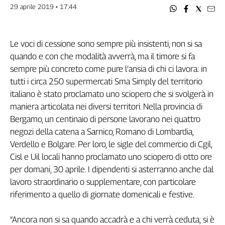
Filcams
29 aprile 2019 • 17:44
Filctem
Fillea
Le voci di cessione sono sempre più insistenti, non si sa
Filt
quando e con che modalità avverrà, ma il timore si fa
Fiom
sempre più concreto come pure l’ansia di chi ci lavora: in
Fisac
tutti i circa 250 supermercati Sma Simply del territorio
Flai
italiano è stato proclamato uno sciopero che si svolgerà in
Flc
maniera articolata nei diversi territori. Nella provincia di
Fp
Bergamo, un centinaio di persone lavorano nei quattro
Nidil
negozi della catena a Sarnico, Romano di Lombardia,
Slc
Verdello e Bolgare. Per loro, le sigle del commercio di Cgil,
Spi
Cisl e Uil locali hanno proclamato uno sciopero di otto ore
Inca
per domani, 30 aprile. I dipendenti si asterranno anche dal
Caaf
lavoro straordinario o supplementare, con particolare
riferimento a quello di giornate domenicali e festive.
Speciali
G8
“Ancora non si sa quando accadrà e a chi verrà ceduta; si è
di