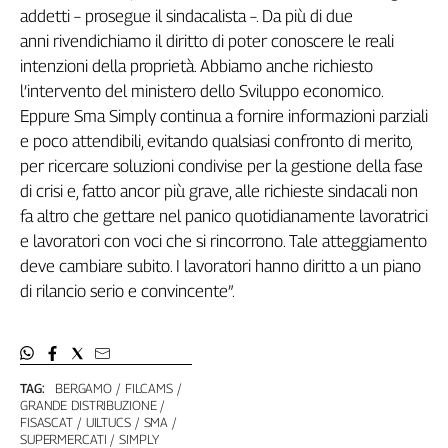
Girasoli
addetti – prosegue il sindacalista –. Da più di due
Il
anni rivendichiamo il diritto di poter conoscere le reali
Sassolino
intenzioni della proprietà. Abbiamo anche richiesto
Linea
l’intervento del ministero dello Sviluppo economico.
Economica
Eppure Sma Simply continua a fornire informazioni parziali
Tech
e poco attendibili, evitando qualsiasi confronto di merito,
It
per ricercare soluzioni condivise per la gestione della fase
Easy
di crisi e, fatto ancor più grave, alle richieste sindacali non
Inserti
fa altro che gettare nel panico quotidianamente lavoratrici
e lavoratori con voci che si rincorrono. Tale atteggiamento
Idea
deve cambiare subito. I lavoratori hanno diritto a un piano
Diffusa
di rilancio serio e convincente”.
InFlai
Le
trasmissioni
tv
TAG:
BERGAMO
FILCAMS
Work
GRANDE DISTRIBUZIONE
FISASCAT
UILTUCS
SMA
in
SUPERMERCATI
SIMPLY
Progress