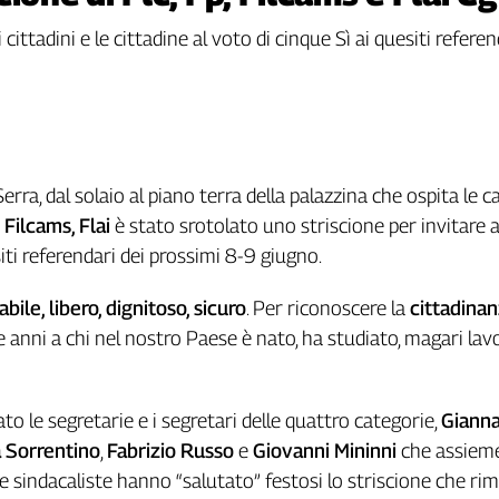
cittadini e le cittadine al voto di cinque Sì ai quesiti refere
erra, dal solaio al piano terra della palazzina che ospita le c
, Filcams, Flai
è stato srotolato uno striscione per invitare a
iti referendari dei prossimi 8-9 giugno.
abile, libero, dignitoso, sicuro
. Per riconoscere la
cittadina
 anni a chi nel nostro Paese è nato, ha studiato, magari lav
to le segretarie e i segretari delle quattro categorie,
Giann
 Sorrentino
,
Fabrizio Russo
e
Giovanni Mininni
che assieme
i e sindacaliste hanno “salutato” festosi lo striscione che ri