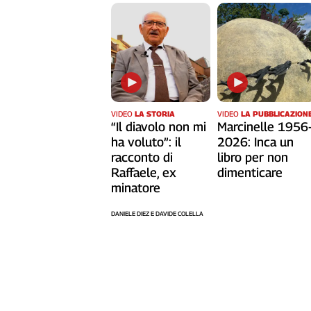
Liguria
Lombardia
Marche
Piemonte
Puglia
Sardegna
Sicilia
VIDEO
LA STORIA
VIDEO
LA PUBBLICAZION
“Il diavolo non mi
Marcinelle 1956
Toscana
ha voluto”: il
2026: Inca un
Trentino
racconto di
libro per non
Umbria
Raffaele, ex
dimenticare
Valle
minatore
D'Aosta
DANIELE DIEZ E DAVIDE COLELLA
Veneto
Archivio
Storico
1955-
2014