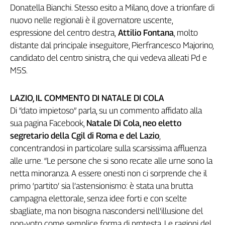
Girasoli
Donatella Bianchi. Stesso esito a Milano, dove a trionfare di
Il
nuovo nelle regionali è il governatore uscente,
Sassolino
espressione del centro destra,
Attilio Fontana
, molto
Linea
distante dal principale inseguitore, Pierfrancesco Majorino,
Economica
candidato del centro sinistra, che qui vedeva alleati Pd e
Tech
M5S.
It
Easy
LAZIO, IL COMMENTO DI NATALE DI COLA
Inserti
Di “dato impietoso” parla, su un commento affidato alla
Idea
sua pagina Facebook,
Natale Di Cola, neo eletto
Diffusa
segretario della Cgil di Roma e del Lazio
,
InFlai
concentrandosi in particolare sulla scarsissima affluenza
alle urne. “Le persone che si sono recate alle urne sono la
Le
netta minoranza. A essere onesti non ci sorprende che il
trasmissioni
tv
primo ‘partito’ sia l’astensionismo: è stata una brutta
campagna elettorale, senza idee forti e con scelte
Work
sbagliate, ma non bisogna nascondersi nell’illusione del
in
Progress
non-voto come semplice forma di protesta. Le ragioni del