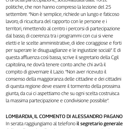
Liguria
politiche, che non hanno compreso la lezione del 25
Lombardia
settembre. “Non è semplice, richiede un lungo e faticoso
Marche
lavoro, di ricucitura del rapporto con le persone e i
Piemonte
territori, rimettendo al centro i percorsi di partecipazione
Puglia
dal basso, di coerenza tra i programmi con cui si viene
Sardegna
eletti e le scelte amministrative, di idee coraggiose e forti
Sicilia
per superare le disuguaglianze e le ingiustizie sociali”. E di
Toscana
questa affluenza così bassa, scrive il segretario della Cgil
Trentino
capitolina, ne dovrà tenere conto anche chi avrà il
Umbria
compito di governare il Lazio. “Non aver ricevuto il
Valle
consenso della maggioranza delle cittadine e dei cittadini
D'Aosta
di questa regione deve essere il tormento della prossima
Veneto
giunta, da cui ci aspettiamo che su ogni scelta costruisca
la massima partecipazione e condivisione possibile”.
Archivio
Storico
1955-
LOMBARDIA, IL COMMENTO DI ALESSANDRO PAGANO
2014
In serata raggiungiamo al telefono
il segretario generale