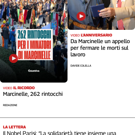
L'ANNIVERSARIO
VIDEO
Da Marcinelle un appello
per fermare le morti sul
lavoro
DAVIDE COLELLA
IL RICORDO
VIDEO
Marcinelle, 262 rintocchi
REDAZIONE
LA LETTERA
Il Nobel Parisi: “La solidarietà tiene insieme una