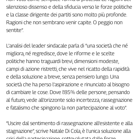
silenzioso dissenso e della sfiducia verso le forze politiche
L'Italia
nel
e la classe dirigente dei partiti sono molto più profonde.
Lavoro
Ragioni che non sembrano venir capite. O peggio non
sentite”.
Territori
Abruzzo-
L’analisi del leader sindacale parla di “una società che né
Molise
migliora, né regredisce, dove le riforme e le scelte
Alto
politiche hanno traguardi brevi, dimensioni modeste,
Adige
campi di azione ristretti, che vive nel ricatto della rapidità
Basilicata
e della soluzione a breve, senza pensiero lungo. Una
Calabria
società che ha perso l’aspirazione e rinunciato al bisogno
Campania
di cambiare le cose. Dove l'85% delle persone, pensando
Emilia-
al futuro, vede all’orizzonte solo incertezza, rassegnazione
Romagna
e fatalismo che spingono la non partecipazione al voto”.
Friuli
Venezia
“Uscire dal sentimento di rassegnazione all’esistente e alla
Giulia
stagnazione”, scrive Natale Di Cola, è l’unica soluzione alla
Lazio
crisi della partecipazione, sottovalutata dalle forze