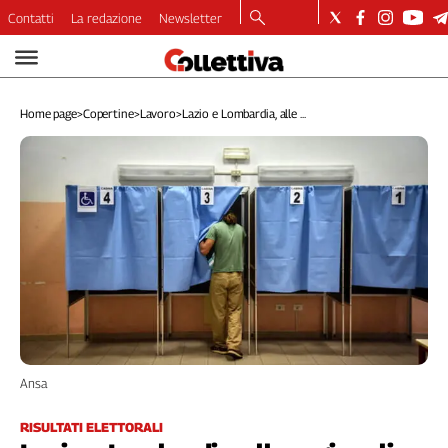
Contatti
La redazione
Newsletter
Video
Podcast
Home page
>
Copertine
>
Lavoro
>
Lazio e Lombardia, alle ...
Dirette
Longform
Copertine
Economia
Lavoro
Ambiente
Diritti
Welfare
Italia
Internazionale
Culture
Ansa
Categorie
RISULTATI ELETTORALI