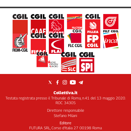
Collettiva.it
Testata registrata presso il Tribunale di Roma, n.41 del 13 maggio 2020.
ROC 34305
Direttore responsabile
Stefano Milani
Editore
FUTURA SRL, Corso d’Italia 27 00198 Roma