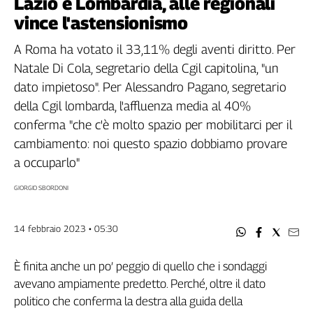
Lazio e Lombardia, alle regionali
Filcams
vince l'astensionismo
Filctem
Fillea
A Roma ha votato il 33,11% degli aventi diritto. Per
Filt
Natale Di Cola, segretario della Cgil capitolina, "un
Fiom
dato impietoso". Per Alessandro Pagano, segretario
Fisac
della Cgil lombarda, l'affluenza media al 40%
Flai
conferma "che c'è molto spazio per mobilitarci per il
Flc
cambiamento: noi questo spazio dobbiamo provare
Fp
a occuparlo"
Nidil
GIORGIO SBORDONI
Slc
Spi
Inca
14 febbraio 2023 • 05:30
Caaf
È finita anche un po’ peggio di quello che i sondaggi
Speciali
avevano ampiamente predetto. Perché, oltre il dato
G8
politico che conferma la destra alla guida della
di