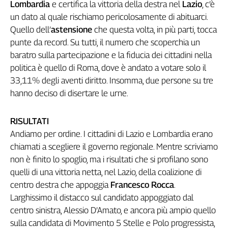
Lombardia
e certifica la vittoria della destra nel
Lazio
, c’è
Genova,
un dato al quale rischiamo pericolosamente di abituarci.
il
Quello dell’
astensione
che questa volta, in più parti, tocca
sangue
punte da record. Su tutti, il numero che scoperchia un
della
ragione
baratro sulla partecipazione e la fiducia dei cittadini nella
120
politica è quello di Roma, dove è andato a votare solo il
anni
33,11% degli aventi diritto. Insomma, due persone su tre
Cgil
hanno deciso di disertare le urne.
Collettiva
Academy
RISULTATI
Andiamo per ordine. I cittadini di Lazio e Lombardia erano
Collettiva
Play
chiamati a scegliere il governo regionale. Mentre scriviamo
Rubriche
non è finito lo spoglio, ma i risultati che si profilano sono
quelli di una vittoria netta, nel Lazio, della coalizione di
Collettiva
Talk
centro destra che appoggia
Francesco Rocca
.
La
Larghissimo il distacco sul candidato appoggiato dal
settimana
centro sinistra, Alessio D’Amato, e ancora più ampio quello
Collettiva
sulla candidata di Movimento 5 Stelle e Polo progressista,