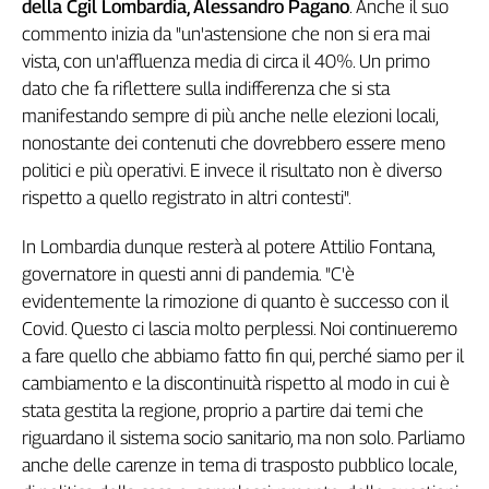
della Cgil Lombardia, Alessandro Pagano
. Anche il suo
Cerca
commento inizia da "un'astensione che non si era mai
vista, con un'affluenza media di circa il 40%. Un primo
dato che fa riflettere sulla indifferenza che si sta
Contatti
manifestando sempre di più anche nelle elezioni locali,
nonostante dei contenuti che dovrebbero essere meno
La
politici e più operativi. E invece il risultato non è diverso
redazione
rispetto a quello registrato in altri contesti".
In Lombardia dunque resterà al potere Attilio Fontana,
Newsletter
governatore in questi anni di pandemia. "C'è
evidentemente la rimozione di quanto è successo con il
Social
Covid. Questo ci lascia molto perplessi. Noi continueremo
a fare quello che abbiamo fatto fin qui, perché siamo per il
cambiamento e la discontinuità rispetto al modo in cui è
stata gestita la regione, proprio a partire dai temi che
riguardano il sistema socio sanitario, ma non solo. Parliamo
anche delle carenze in tema di trasposto pubblico locale,