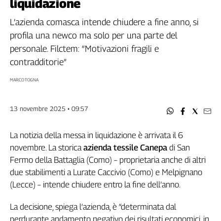
liquidazione
Filcams
Filctem
L’azienda comasca intende chiudere a fine anno, si
Fillea
profila una newco ma solo per una parte del
Filt
personale. Filctem: “Motivazioni fragili e
Fiom
contradditorie”
Fisac
MARCO TOGNA
Flai
Flc
Fp
13 novembre 2025 • 09:57
Nidil
Slc
La notizia della messa in liquidazione è arrivata il 6
novembre. La storica
azienda tessile Canepa
di San
Spi
Fermo della Battaglia (Como) – proprietaria anche di altri
Inca
due stabilimenti a Lurate Caccivio (Como) e Melpignano
Caaf
(Lecce) – intende chiudere entro la fine dell’anno.
Speciali
La decisione, spiega l’azienda, è “determinata dal
G8
perdurante andamento negativo dei risultati economici, in
di