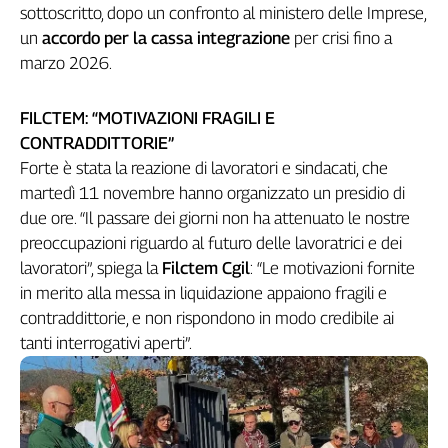
Girasoli
sottoscritto, dopo un confronto al ministero delle Imprese,
Il
un
accordo per la cassa integrazione
per crisi fino a
Sassolino
marzo 2026.
Linea
Economica
FILCTEM: “MOTIVAZIONI FRAGILI E
Tech
CONTRADDITTORIE”
It
Easy
Forte è stata la reazione di lavoratori e sindacati, che
martedì 11 novembre hanno organizzato un presidio di
Inserti
due ore. “Il passare dei giorni non ha attenuato le nostre
preoccupazioni riguardo al futuro delle lavoratrici e dei
Idea
Diffusa
lavoratori”, spiega la
Filctem Cgil
: “Le motivazioni fornite
InFlai
in merito alla messa in liquidazione appaiono fragili e
contraddittorie, e non rispondono in modo credibile ai
Le
tanti interrogativi aperti”.
trasmissioni
tv
Work
in
Progress