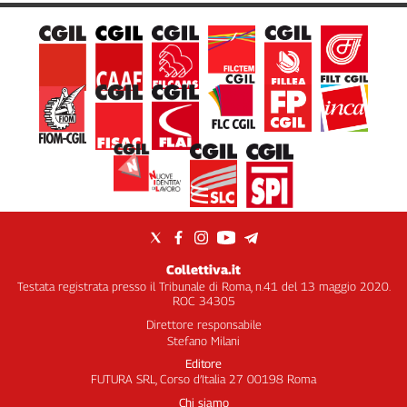
Collettiva.it
Testata registrata presso il Tribunale di Roma, n.41 del 13 maggio 2020.
ROC 34305
Direttore responsabile
Stefano Milani
Editore
FUTURA SRL, Corso d’Italia 27 00198 Roma
Chi siamo