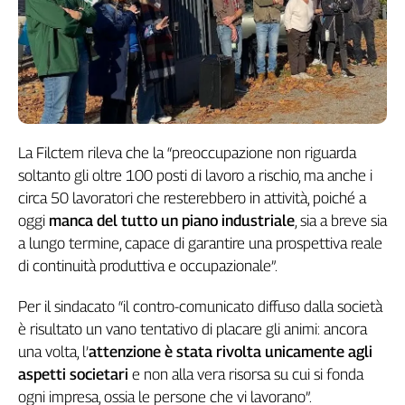
L'Italia
nel
Lavoro
Territori
Abruzzo-
Molise
La Filctem rileva che la “preoccupazione non riguarda
Alto
soltanto gli oltre 100 posti di lavoro a rischio, ma anche i
Adige
circa 50 lavoratori che resterebbero in attività, poiché a
Basilicata
oggi
manca del tutto un piano industriale
, sia a breve sia
Calabria
a lungo termine, capace di garantire una prospettiva reale
Campania
di continuità produttiva e occupazionale”.
Emilia-
Romagna
Per il sindacato “il contro-comunicato diffuso dalla società
Friuli
è risultato un vano tentativo di placare gli animi: ancora
Venezia
una volta, l’
attenzione è stata rivolta unicamente agli
Giulia
aspetti societari
e non alla vera risorsa su cui si fonda
Lazio
ogni impresa, ossia le persone che vi lavorano”.