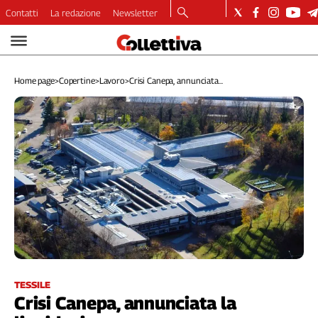
Contatti
La redazione
Newsletter
Video
Podcast
Home page
>
Copertine
>
Lavoro
>
Crisi Canepa, annunciata...
Dirette
Longform
Copertine
Economia
Lavoro
Ambiente
Diritti
Welfare
Italia
Internazionale
Culture
TESSILE
Crisi Canepa, annunciata la
Categorie