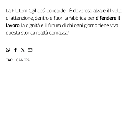
Liguria
Lombardia
La Filctem Cgil così conclude: “È doveroso alzare il livello
Marche
di attenzione, dentro e fuori la fabbrica, per
difendere il
Piemonte
lavoro
, la dignità e il futuro di chi ogni giorno tiene viva
Puglia
questa storica realtà comasca”.
Sardegna
Sicilia
Toscana
TAG:
CANEPA
Trentino
Umbria
Valle
D'Aosta
Veneto
Archivio
Storico
1955-
2014