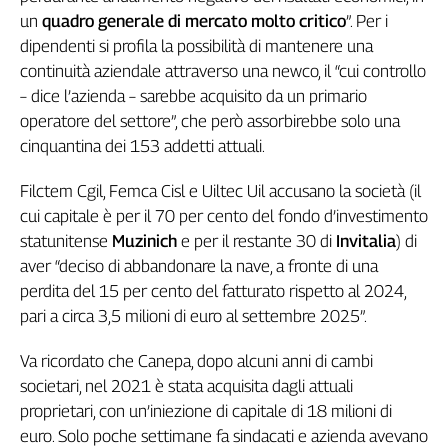
un
quadro generale di mercato molto critico
”. Per i
Genova,
il
dipendenti si profila la possibilità di mantenere una
sangue
continuità aziendale attraverso una newco, il “cui controllo
della
– dice l’azienda – sarebbe acquisito da un primario
ragione
operatore del settore”, che però assorbirebbe solo una
120
cinquantina dei 153 addetti attuali.
anni
Cgil
Filctem Cgil, Femca Cisl e Uiltec Uil accusano la società (il
Collettiva
cui capitale è per il 70 per cento del fondo d’investimento
Academy
statunitense
Muzinich
e per il restante 30 di
Invitalia
) di
Collettiva
aver “deciso di abbandonare la nave, a fronte di una
Play
perdita del 15 per cento del fatturato rispetto al 2024,
Rubriche
pari a circa 3,5 milioni di euro al settembre 2025”.
Collettiva
Talk
Va ricordato che Canepa, dopo alcuni anni di cambi
La
societari, nel 2021 è stata acquisita dagli attuali
settimana
proprietari, con un’iniezione di capitale di 18 milioni di
Collettiva
euro. Solo poche settimane fa sindacati e azienda avevano