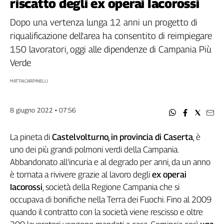
riscatto degli ex operai Iacorossi
Filcams
Filctem
Dopo una vertenza lunga 12 anni un progetto di
Fillea
riqualificazione dell'area ha consentito di reimpiegare
Filt
150 lavoratori, oggi alle dipendenze di Campania Più
Fiom
Verde
Fisac
MATTIA CARPINELLI
Flai
Flc
Fp
8 giugno 2022 • 07:56
Nidil
Slc
La pineta di
Castelvolturno, in provincia di Caserta
, è
uno dei più grandi polmoni verdi della Campania.
Spi
Abbandonato all’incuria e al degrado per anni, da un anno
Inca
è tornata a rivivere grazie al lavoro degli
ex operai
Caaf
Iacorossi
, società della Regione Campania che si
Speciali
occupava di bonifiche nella Terra dei Fuochi. Fino al 2009
quando il contratto con la società viene rescisso e oltre
G8
di