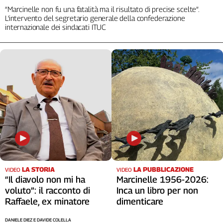
“Marcinelle non fu una fatalità ma il risultato di precise scelte”.
Cerca
L’intervento del segretario generale della confederazione
internazionale dei sindacati ITUC
Contatti
La
redazione
Newsletter
Social
LA STORIA
LA PUBBLICAZIONE
VIDEO
VIDEO
“Il diavolo non mi ha
Marcinelle 1956-2026:
voluto”: il racconto di
Inca un libro per non
Raffaele, ex minatore
dimenticare
DANIELE DIEZ E DAVIDE COLELLA