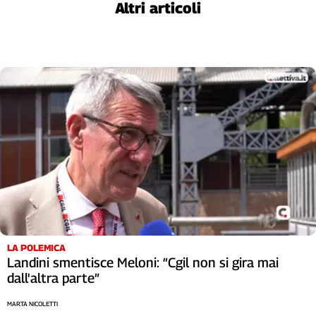
Altri articoli
L'Italia
nel
Lavoro
Territori
Abruzzo-
Molise
Alto
Adige
Basilicata
Calabria
Campania
Emilia-
Romagna
LA POLEMICA
Friuli
Landini smentisce Meloni: “Cgil non si gira mai
Venezia
dall'altra parte”
Giulia
Lazio
MARTA NICOLETTI