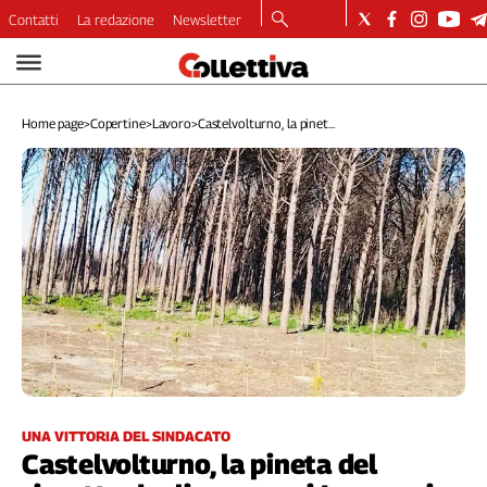
Contatti
La redazione
Newsletter
Video
Podcast
Home page
>
Copertine
>
Lavoro
>
Castelvolturno, la pinet...
Dirette
Longform
Copertine
Economia
Lavoro
Ambiente
Diritti
Welfare
Italia
Internazionale
Culture
UNA VITTORIA DEL SINDACATO
Castelvolturno, la pineta del
Categorie