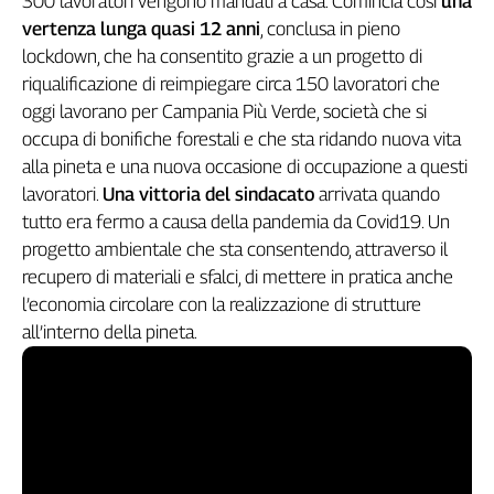
300 lavoratori vengono mandati a casa. Comincia così
una
Genova,
vertenza lunga quasi 12 anni
, conclusa in pieno
il
lockdown, che ha consentito grazie a un progetto di
sangue
riqualificazione di reimpiegare circa 150 lavoratori che
della
oggi lavorano per Campania Più Verde, società che si
ragione
occupa di bonifiche forestali e che sta ridando nuova vita
120
alla pineta e una nuova occasione di occupazione a questi
anni
Cgil
lavoratori.
Una vittoria del sindacato
arrivata quando
Collettiva
tutto era fermo a causa della pandemia da Covid19. Un
Academy
progetto ambientale che sta consentendo, attraverso il
recupero di materiali e sfalci, di mettere in pratica anche
Collettiva
l’economia circolare con la realizzazione di strutture
Play
all’interno della pineta.
Rubriche
Collettiva
Talk
La
settimana
Collettiva