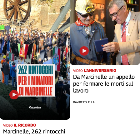
L'ANNIVERSARIO
VIDEO
Da Marcinelle un appello
per fermare le morti sul
lavoro
DAVIDE COLELLA
IL RICORDO
VIDEO
Marcinelle, 262 rintocchi