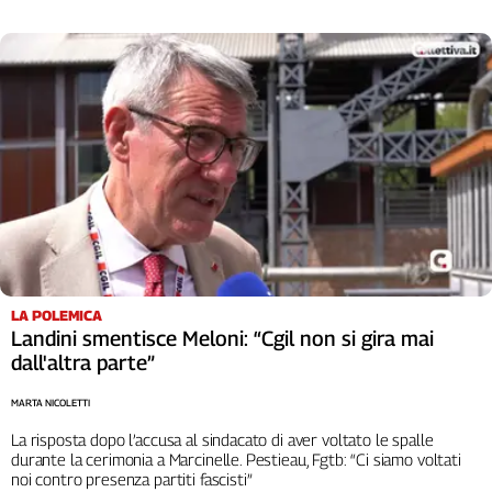
Cerca
Contatti
La
redazione
Newsletter
Social
LA POLEMICA
Landini smentisce Meloni: “Cgil non si gira mai
dall'altra parte”
MARTA NICOLETTI
La risposta dopo l’accusa al sindacato di aver voltato le spalle
durante la cerimonia a Marcinelle. Pestieau, Fgtb: “Ci siamo voltati
noi contro presenza partiti fascisti”