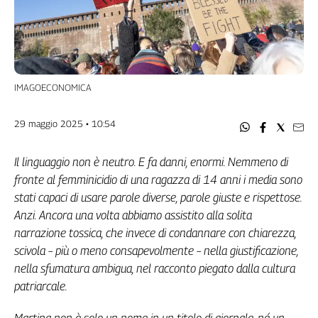
Filcams
Filctem
Fillea
Filt
Fiom
IMAGOECONOMICA
Fisac
Flai
29 maggio 2025 • 10:54
Flc
Fp
Il linguaggio non è neutro. E fa danni, enormi. Nemmeno di
Nidil
fronte al femminicidio di una ragazza di 14 anni i media sono
Slc
stati capaci di usare parole diverse, parole giuste e rispettose.
Spi
Anzi. Ancora una volta abbiamo assistito alla solita
Inca
narrazione tossica, che invece di condannare con chiarezza,
Caaf
scivola – più o meno consapevolmente – nella giustificazione,
nella sfumatura ambigua, nel racconto piegato dalla cultura
Speciali
patriarcale.
G8
di