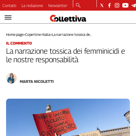
Contatti
La redazione
Newsletter
Video
Podcast
Home page
>
Copertine
>
Italia
>
La narrazione tossica de...
Dirette
IL COMMENTO
Longform
La narrazione tossica dei femminicidi e
Copertine
le nostre responsabilità
Economia
Lavoro
Ambiente
MARTA NICOLETTI
Diritti
Welfare
Italia
Internazionale
Culture
Categorie