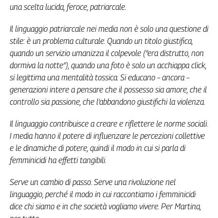
una scelta lucida, feroce, patriarcale.
L'Italia
nel
Il linguaggio patriarcale nei media non è solo una questione di
Lavoro
stile: è un problema culturale. Quando un titolo giustifica,
Territori
quando un servizio umanizza il colpevole (“era distrutto, non
dormiva la notte”), quando una foto è solo un acchiappa click,
Abruzzo-
si legittima una mentalità tossica. Si educano – ancora –
Molise
generazioni intere a pensare che il possesso sia amore, che il
Alto
controllo sia passione, che l’abbandono giustifichi la violenza.
Adige
Basilicata
Il linguaggio contribuisce a creare e riflettere le norme sociali.
Calabria
I media hanno il potere di influenzare le percezioni collettive
Campania
e le dinamiche di potere, quindi il modo in cui si parla di
Emilia-
femminicidi ha effetti tangibili.
Romagna
Friuli
Serve un cambio di passo. Serve una rivoluzione nel
Venezia
linguaggio, perché il modo in cui raccontiamo i femminicidi
Giulia
dice chi siamo e in che società vogliamo vivere. Per Martina,
Lazio