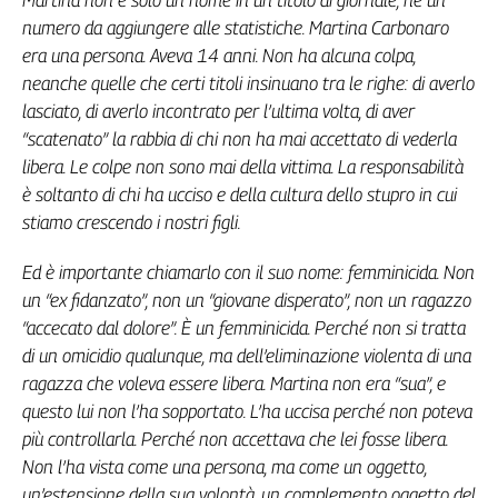
Martina non è solo un nome in un titolo di giornale, né un
Genova,
numero da aggiungere alle statistiche. Martina Carbonaro
il
era una persona. Aveva 14 anni. Non ha alcuna colpa,
sangue
neanche quelle che certi titoli insinuano tra le righe: di averlo
della
lasciato, di averlo incontrato per l’ultima volta, di aver
ragione
“scatenato” la rabbia di chi non ha mai accettato di vederla
120
libera. Le colpe non sono mai della vittima. La responsabilità
anni
Cgil
è soltanto di chi ha ucciso e della cultura dello stupro in cui
stiamo crescendo i nostri figli.
Collettiva
Academy
Ed è importante chiamarlo con il suo nome: femminicida. Non
Collettiva
un “ex fidanzato”, non un “giovane disperato”, non un ragazzo
Play
“accecato dal dolore”. È un femminicida. Perché non si tratta
Rubriche
di un omicidio qualunque, ma dell’eliminazione violenta di una
Collettiva
ragazza che voleva essere libera. Martina non era “sua”, e
Talk
questo lui non l’ha sopportato. L’ha uccisa perché non poteva
La
più controllarla. Perché non accettava che lei fosse libera.
settimana
Non l’ha vista come una persona, ma come un oggetto,
Collettiva
un’estensione della sua volontà, un complemento oggetto del