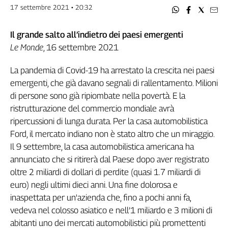
17 settembre 2021 • 20:32
Genova,
il
sangue
Il grande salto all’indietro dei paesi emergenti
della
Le Monde
, 16 settembre 2021
ragione
120
La pandemia di Covid-19 ha arrestato la crescita nei paesi
anni
emergenti, che già davano segnali di rallentamento. Milioni
Cgil
di persone sono già ripiombate nella povertà. E la
Collettiva
ristrutturazione del commercio mondiale avrà
Academy
ripercussioni di lunga durata. Per la casa automobilistica
Ford, il mercato indiano non è stato altro che un miraggio.
Collettiva
Play
Il 9 settembre, la casa automobilistica americana ha
Rubriche
annunciato che si ritirerà dal Paese dopo aver registrato
oltre 2 miliardi di dollari di perdite (quasi 1.7 miliardi di
Collettiva
Talk
euro) negli ultimi dieci anni. Una fine dolorosa e
La
inaspettata per un'azienda che, fino a pochi anni fa,
settimana
vedeva nel colosso asiatico e nell’1 miliardo e 3 milioni di
Collettiva
abitanti uno dei mercati automobilistici più promettenti