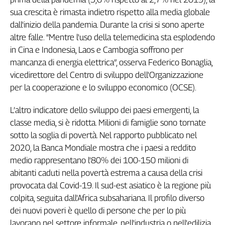
Liguria
sua crescita è rimasta indietro rispetto alla media globale
Lombardia
dall'inizio della pandemia. Durante la crisi si sono aperte
Marche
altre falle. “Mentre l'uso della telemedicina sta esplodendo
Piemonte
in Cina e Indonesia, Laos e Cambogia soffrono per
Puglia
mancanza di energia elettrica”, osserva Federico Bonaglia,
Sardegna
vicedirettore del Centro di sviluppo dell'Organizzazione
Sicilia
per la cooperazione e lo sviluppo economico (OCSE).
Toscana
Trentino
L’altro indicatore dello sviluppo dei paesi emergenti, la
Umbria
classe media, si è ridotta. Milioni di famiglie sono tornate
Valle
sotto la soglia di povertà. Nel rapporto pubblicato nel
D'Aosta
2020, la Banca Mondiale mostra che i paesi a reddito
Veneto
medio rappresentano l'80% dei 100-150 milioni di
abitanti caduti nella povertà estrema a causa della crisi
Archivio
provocata dal Covid-19. Il sud-est asiatico è la regione più
Storico
1955-
colpita, seguita dall'Africa subsahariana. Il profilo diverso
2014
dei nuovi poveri è quello di persone che per lo più
lavorano nel settore informale, nell'industria o nell'edilizia,