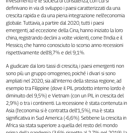
investimento e le società di consulenza, con cui si
L'Italia
definivano in via di sviluppo i paesi caratterizzati da una
nel
crescita rapida e da una piena integrazione nell'economia
Lavoro
globale. Tuttavia, a partire dal 2020, tutti i paesi
emergenti, ad eccezione della Cina, hanno iniziato la loro
Territori
china, registrando declini a volte violenti, come l'India e il
Abruzzo-
Messico, che hanno conosciuto lo scorso anno recessioni
Molise
rispettivamente dell'8,7% e del 9,1%.
Alto
Adige
A giudicare dai loro tassi di crescita, i paesi emergenti non
Basilicata
sono più un gruppo omogeneo, poiché i divari si sono
Calabria
ampliati nel 2020, sia all’interno della stessa regione, ad
Campania
esempio tra Filippine (dove il PIL prodotto interno lordo è
Emilia-
diminuito del 9,5%) e Vietnam (con un PIL in crescita del
Romagna
2,9%) o tra i continenti. La recessione è stata contenuta in
Friuli
Asia (l'economia si è contratta dell'1,5%), ma è stata
Venezia
significativa in Sud America (-6,6%). Sebbene la crescita in
Giulia
Africa sia stata superiore a quella del resto del mondo
Lazio
prima della pandemia (3,6% rispetto al 2,7% nel 2019), la