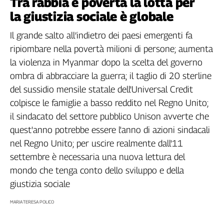
Tra rabbia e povertà la lotta per
Filcams
la giustizia sociale è globale
Filctem
Fillea
Il grande salto all’indietro dei paesi emergenti fa
Filt
ripiombare nella povertà milioni di persone; aumenta
Fiom
la violenza in Myanmar dopo la scelta del governo
Fisac
ombra di abbracciare la guerra; il taglio di 20 sterline
Flai
del sussidio mensile statale dell'Universal Credit
Flc
colpisce le famiglie a basso reddito nel Regno Unito;
Fp
il sindacato del settore pubblico Unison avverte che
Nidil
quest'anno potrebbe essere l'anno di azioni sindacali
Slc
nel Regno Unito; per uscire realmente dall'11
Spi
settembre è necessaria una nuova lettura del
Inca
mondo che tenga conto dello sviluppo e della
Caaf
giustizia sociale
Speciali
MARIA TERESA POLICO
G8
di