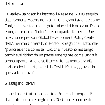
Girasoli
del pianeta.
Il
Sassolino
La Harley-Davidson ha lasciato il Paese nel 2020, seguita
Linea
dalla General Motors nel 2017. “Che grandi aziende come
Economica
Ford, che investono a lungo termine, si ritirino da un Paese
Tech
emergente come l'India è preoccupante. Rebecca Ray,
It
ricercatrice presso il Global Development Policy Center
Easy
dell’American University di Boston, spiega che il fatto che
Inserti
“grandi aziende come la Ford, che investono nel lungo
termine, si ritirino da un paese emergente come l’India è
Idea
preoccupante. Anche se il loro rallentamento era già
Diffusa
iniziato dieci anni fa, la crisi da Covid-19 sta aggravando
InFlai
questa tendenza”.
Le
trasmissioni
Si allargano i divari
tv
La crisi ha distrutto il concetto di “mercati emergenti”,
Work
in
diventato popolare negli anni 2000 con le banche di
Progress