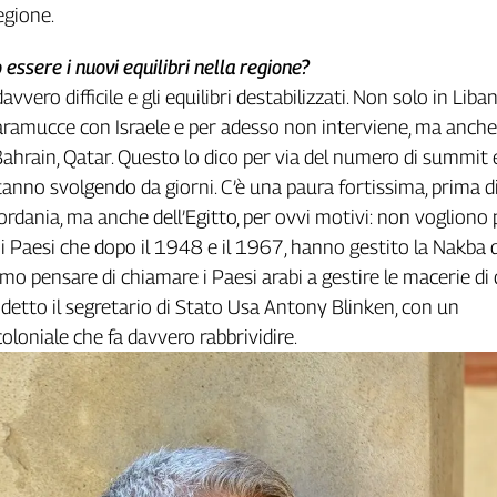
egione.
essere i nuovi equilibri nella regione?
avvero difficile e gli equilibri destabilizzati. Non solo in Liba
ramucce con Israele e per adesso non interviene, ma anche i
Bahrain, Qatar. Questo lo dico per via del numero di summit e
stanno svolgendo da giorni. C’è una paura fortissima, prima d
iordania, ma anche dell’Egitto, per ovvi motivi: non vogliono
 i Paesi che dopo il 1948 e il 1967, hanno gestito la Nakba 
o pensare di chiamare i Paesi arabi a gestire le macerie di
detto il segretario di Stato Usa Antony Blinken, con un
loniale che fa davvero rabbrividire.