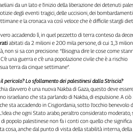
aeliani da un lato e l'inizio della liberazione dei detenuti pale
 notizie degli eventi tragici, delle uccisioni, dei bombardamenti
timane e la cronaca va così veloce che è difficile stargli diet
vero accadendo lì, in quel pezzetto di terra conteso da dece
rati
abitati da 2 milioni e 200 mila persone, di cui 1,3 milion
tà, non si sa con precisione. “Bisogna dire le cose come stan
. C’è una guerra e c’è una popolazione civile che è a rischio
 sua terra da cinque settimane”.
il pericolo? Lo sfollamento dei palestinesi dalla Striscia?
schia davvero è una nuova Nakba di Gaza, questo deve essere
o israeliano che sta parlando di Nakba, di espulsione. A ciò 
che sta accadendo in Cisgiordania, sotto l’occhio benevolo d
 L’idea che ogni Stato arabo, peraltro considerato moderato, 
di popolo palestinese non fa i conti con quello che significa
 cosa, anche dal punto di vista della stabilità interna, della