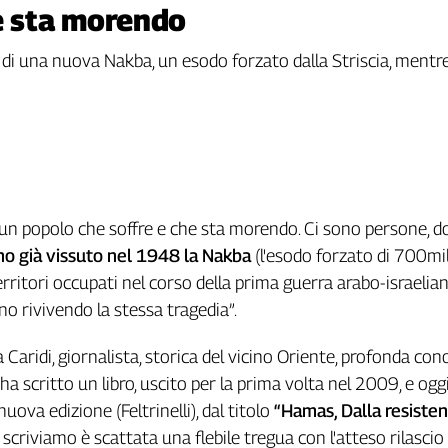
e sta morendo
hio di una nuova Nakba, un esodo forzato dalla Striscia, mentr
è un popolo che soffre e che sta morendo. Ci sono persone, 
o già vissuto nel 1948 la Nakba
(l'esodo forzato di 700mil
erritori occupati nel corso della prima guerra arabo-israelia
o rivivendo la stessa tragedia”.
 Caridi, giornalista, storica del vicino Oriente, profonda con
ha scritto un libro, uscito per la prima volta nel 2009, e oggi
nuova edizione (Feltrinelli), dal titolo
“Hamas, Dalla resisten
 scriviamo è scattata una flebile tregua con l'atteso rilascio