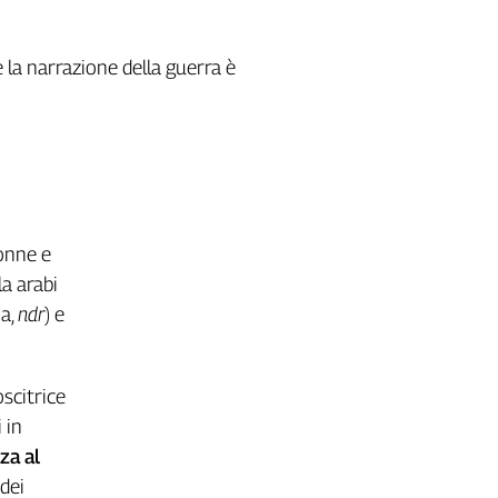
e la narrazione della guerra è
donne e
a arabi
na,
ndr
) e
oscitrice
 in
za al
 dei