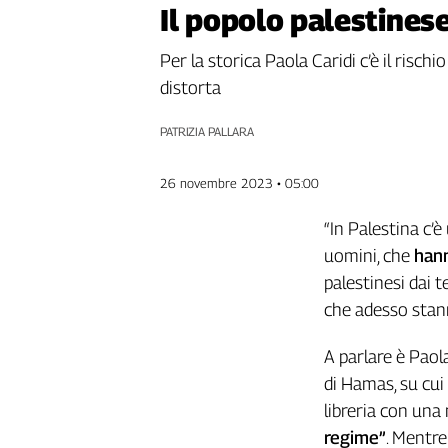
Il popolo palestines
Genova,
il
Per la storica Paola Caridi c’è il risc
sangue
della
distorta
ragione
120
PATRIZIA PALLARA
anni
Cgil
26 novembre 2023 • 05:00
Collettiva
Academy
“In Palestina c’
uomini, che
hann
Collettiva
palestinesi dai t
Play
Rubriche
che adesso stann
Collettiva
A parlare è Paola
Talk
di Hamas, su cui 
La
settimana
libreria con una 
Collettiva
regime”
. Mentre