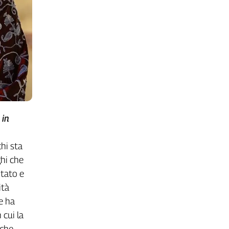
 in
hi sta
ghi che
tato e
ità
he ha
cui la
 che