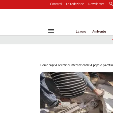
Contatti
La redazione
Newsletter
Video
Podcast
Dirette
Lavoro
Ambiente
Longform
Copertine
Economia
Lavoro
Ambiente
Home page
>
Copertine
>
Internazionale
>
Il popolo palestine
Diritti
Welfare
Italia
Internazionale
Culture
Categorie