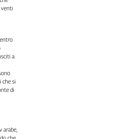
 venti
dentro
o
sciti a
 sono
 che si
onte di
v arabe,
do, che