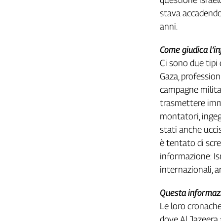
stava accadendo 
anni.
Come giudica l’i
Ci sono due tipi
Gaza, profession
campagne militar
trasmettere imma
montatori, ingeg
stati anche ucci
è tentato di scr
informazione: Isr
internazionali, 
Questa informazi
Le loro cronache 
dove Al Jazeera 