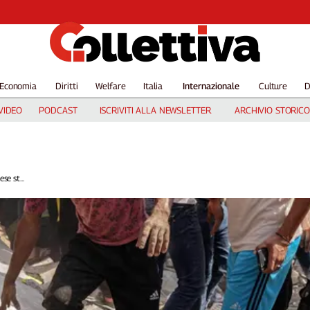
Economia
Diritti
Welfare
Italia
Internazionale
Culture
D
VIDEO
PODCAST
ISCRIVITI ALLA NEWSLETTER
ARCHIVIO STORICO
se st...