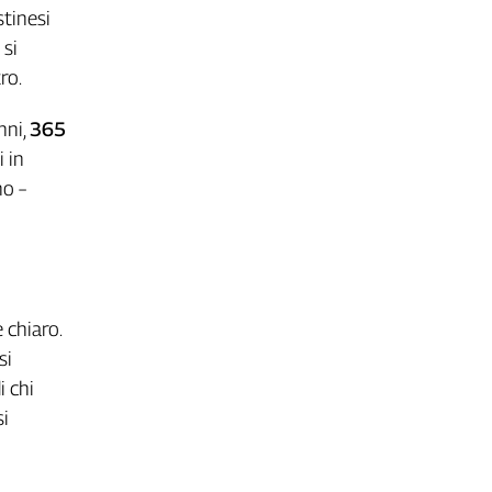
stinesi
 si
ro.
nni,
365
i in
no –
 chiaro.
si
i chi
si