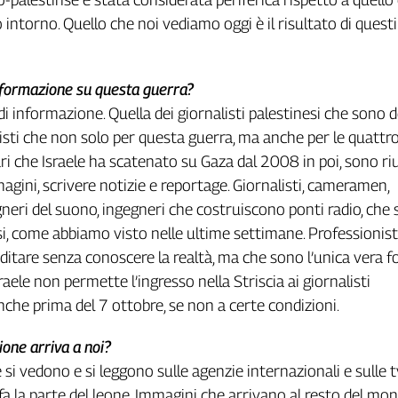
intorno. Quello che noi vediamo oggi è il risultato di questi
nformazione su questa guerra?
 di informazione. Quella dei giornalisti palestinesi che sono 
isti che non solo per questa guerra, ma anche per le quattr
i che Israele ha scatenato su Gaza dal 2008 in poi, sono riu
gini, scrivere notizie e reportage. Giornalisti, cameramen,
neri del suono, ingegneri che costruiscono ponti radio, che
si, come abbiamo visto nelle ultime settimane. Professionisti
editare senza conoscere la realtà, ma che sono l’unica vera f
aele non permette l’ingresso nella Striscia ai giornalisti
anche prima del 7 ottobre, se non a certe condizioni.
one arriva a noi?
si vedono e si leggono sulle agenzie internazionali e sulle t
fa la parte del leone. Immagini che arrivano al resto del mon