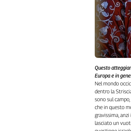
Cerca
Contatti
La
redazione
Newsletter
Questo atteggiame
Europa e in gene
Nel mondo occide
Social
dentro la Strisci
sono sul campo,
che in questo mo
gravissima, anzi 
lasciato un vuot
questione israel