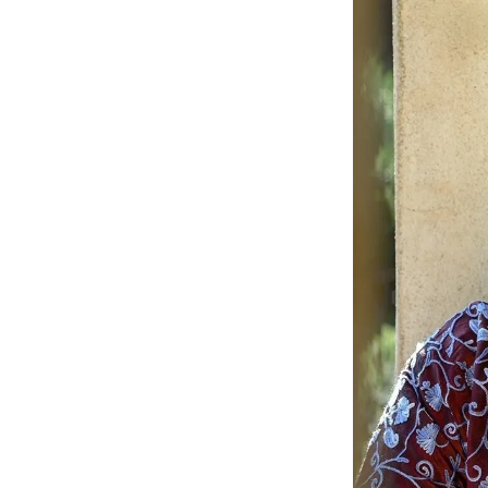
Liguria
Lombardia
Marche
Piemonte
Puglia
Sardegna
Sicilia
Toscana
Trentino
Umbria
Valle
D'Aosta
Veneto
Archivio
Storico
1955-
2014