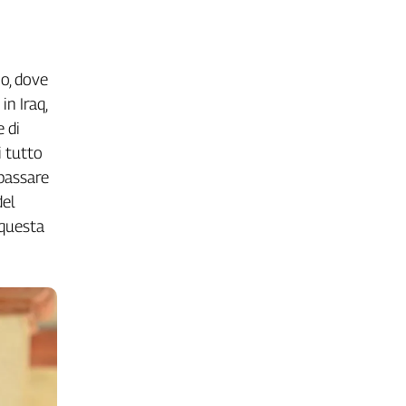
no, dove
n Iraq,
 di
i tutto
 passare
del
 questa