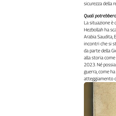
sicurezza della r
L'Italia
nel
Quali potrebbero 
Lavoro
La situazione è d
Territori
Hezbollah ha sca
Arabia Saudita, 
Abruzzo-
Molise
incontri che si 
Alto
da parte della G
Adige
alla storia come
Basilicata
2023. Né possiam
Calabria
guerra, come ha 
Campania
atteggiamento co
Emilia-
Romagna
Friuli
Venezia
Giulia
Lazio