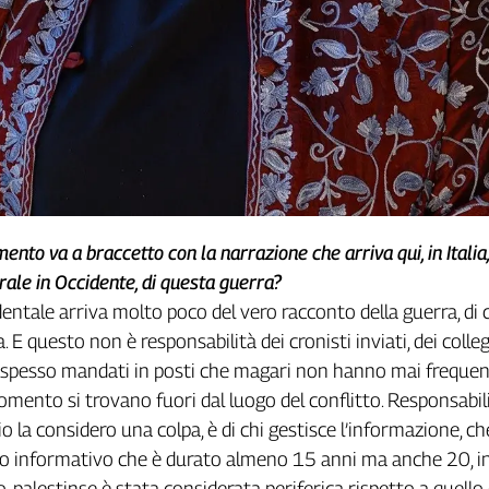
nto va a braccetto con la narrazione che arriva qui, in Italia,
rale in Occidente, di questa guerra?
ntale arriva molto poco del vero racconto della guerra, di c
a. E questo non è responsabilità dei cronisti inviati, dei colle
 spesso mandati in posti che magari non hanno mai frequen
mento si trovano fuori dal luogo del conflitto. Responsabil
io la considero una colpa, è di chi gestisce l’informazione, c
o informativo che è durato almeno 15 anni ma anche 20, in 
o-palestinse è stata considerata periferica rispetto a quello