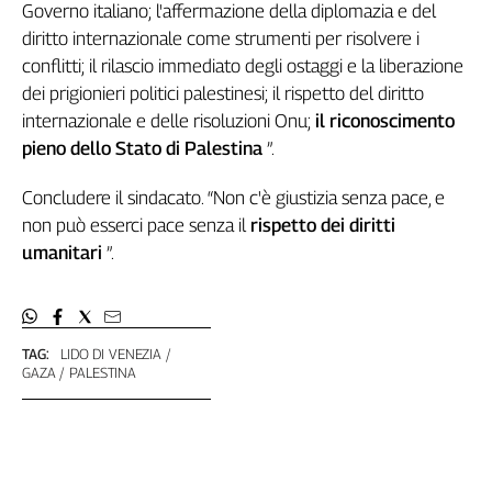
Governo italiano; l'affermazione della diplomazia e del
L'Italia
diritto internazionale come strumenti per risolvere i
nel
conflitti; il rilascio immediato degli ostaggi e la liberazione
Lavoro
dei prigionieri politici palestinesi; il rispetto del diritto
Territori
internazionale e delle risoluzioni Onu;
il riconoscimento
pieno dello Stato di Palestina
”.
Abruzzo-
Molise
Concludere il sindacato. “Non c'è giustizia senza pace, e
Alto
non può esserci pace senza il
rispetto dei diritti
Adige
umanitari
”.
Basilicata
Calabria
Campania
Emilia-
TAG:
LIDO DI VENEZIA
Romagna
GAZA
PALESTINA
Friuli
Venezia
Giulia
Lazio