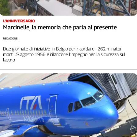
Cerca
L'ANNIVERSARIO
Marcinelle, la memoria che parla al presente
Contatti
REDAZIONE
La
Due giornate di iniziative in Belgio per ricordare i 262 minatori
redazione
morti l’8 agosto 1956 e rilanciare l’impegno per la sicurezza sul
lavoro
Newsletter
Social