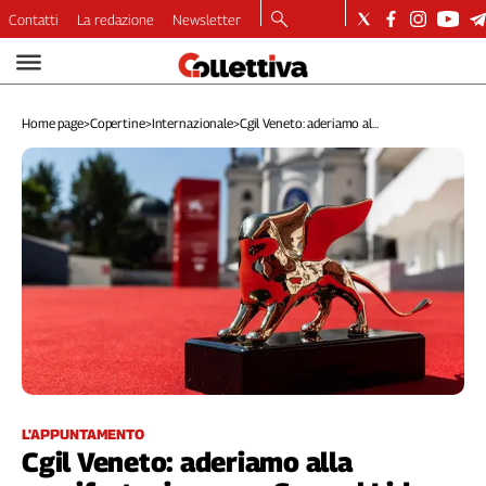
Contatti
La redazione
Newsletter
Video
Podcast
Home page
>
Copertine
>
Internazionale
>
Cgil Veneto: aderiamo al...
Dirette
Longform
Copertine
Economia
Lavoro
Ambiente
Diritti
Welfare
Italia
Internazionale
Culture
L'APPUNTAMENTO
Cgil Veneto: aderiamo alla
Categorie