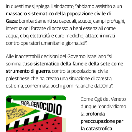
In questi mesi, spiega il sindacato, “abbiamo assistito a un
Genova,
il
massacro sistematico della popolazione civile di
sangue
Gaza:
bombardamenti su ospedali, scuole, campi profughi;
della
interruzioni forzate di accesso a beni essenziali come
ragione
acqua, cibo, elettricità e cure mediche; attacchi mirati
120
contro operatori umanitari e giornalisti”.
anni
Cgil
Alle inaccettabili decisioni del Governo israeliano “si
Collettiva
somma
l'uso sistematico della fame e della sete come
Academy
strumento di guerra
contro la popolazione civile
Collettiva
palestinese che ha creato una situazione di carestia
Play
estrema, confermata pochi giorni fa anche dall'Onu”.
Rubriche
Come Cgil del Veneto
Collettiva
Talk
dunque “condividiamo
La
la
profonda
settimana
preoccupazione per
Collettiva
la catastrofica