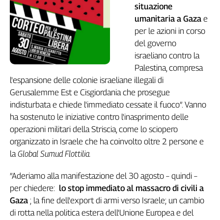
Girasoli
situazione
Il
umanitaria a Gaza
e
Sassolino
per le azioni in corso
Linea
del governo
Economica
israeliano contro la
Tech
Palestina, compresa
It
l'espansione delle colonie israeliane illegali di
Easy
Gerusalemme Est e Cisgiordania che prosegue
Inserti
indisturbata e chiede l'immediato cessate il fuoco”. Vanno
ha sostenuto le iniziative contro l'inasprimento delle
Idea
operazioni militari della Striscia, come lo sciopero
Diffusa
organizzato in Israele che ha coinvolto oltre 2 persone e
InFlai
la
Global Sumud Flottilia.
Le
trasmissioni
”Aderiamo alla manifestazione del 30 agosto – quindi –
tv
per chiedere:
lo stop immediato al massacro di civili a
Work
Gaza
; la fine dell'export di armi verso Israele; un cambio
in
di rotta nella politica estera dell'Unione Europea e del
Progress