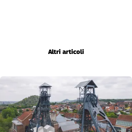
Liguria
Lombardia
Marche
Piemonte
Puglia
Sardegna
Sicilia
Altri articoli
Toscana
Trentino
Umbria
Valle
D'Aosta
Veneto
Archivio
Storico
1955-
2014