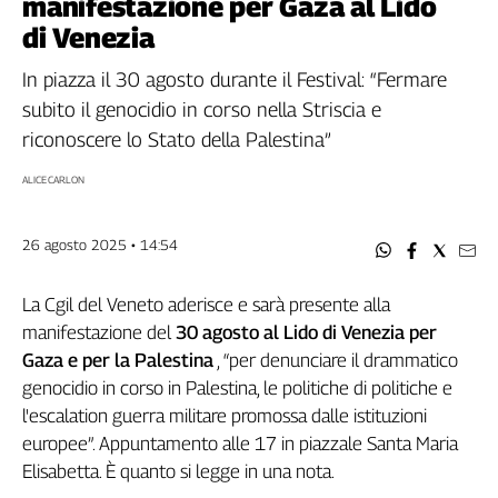
manifestazione per Gaza al Lido
Filcams
di Venezia
Filctem
Fillea
In piazza il 30 agosto durante il Festival: “Fermare
Filt
subito il genocidio in corso nella Striscia e
Fiom
riconoscere lo Stato della Palestina”
Fisac
ALICE CARLON
Flai
Flc
Fp
26 agosto 2025 • 14:54
Nidil
Slc
La Cgil del Veneto aderisce e sarà presente alla
manifestazione del
30 agosto al Lido di Venezia per
Spi
Gaza e per la Palestina
, “per denunciare il drammatico
Inca
genocidio in corso in Palestina, le politiche di politiche e
Caaf
l'escalation guerra militare promossa dalle istituzioni
Speciali
europee”. Appuntamento alle 17 in piazzale Santa Maria
Elisabetta. È quanto si legge in una nota.
G8
di