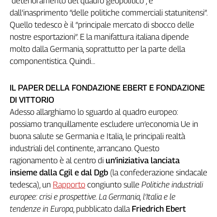
“deterioramento del quadro geopolitico”, e
Genova,
dall’inasprimento “delle politiche commerciali statunitensi”.
il
Quello tedesco è il “principale mercato di sbocco delle
sangue
nostre esportazioni”. E la manifattura italiana dipende
della
molto dalla Germania, soprattutto per la parte della
ragione
componentistica. Quindi…
120
anni
Cgil
IL PAPER DELLA FONDAZIONE EBERT E FONDAZIONE
Collettiva
DI VITTORIO
Academy
Adesso allarghiamo lo sguardo al quadro europeo:
possiamo tranquillamente escludere un’economia Ue in
Collettiva
buona salute se Germania e Italia, le principali realtà
Play
Rubriche
industriali del continente, arrancano. Questo
ragionamento è al centro di
un’iniziativa lanciata
Collettiva
insieme dalla Cgil e dal Dgb
(la confederazione sindacale
Talk
tedesca), un
Rapporto
congiunto sulle
Politiche industriali
La
europee: crisi e prospettive. La Germania, l’Italia e le
settimana
Collettiva
tendenze in Europa
, pubblicato dalla
Friedrich Ebert