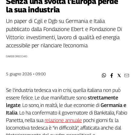
Senza una svolta l’Europa perde
Filcams
la sua industria
Filctem
Fillea
Un paper di Cgil e Dgb su Germania e Italia
Filt
pubblicato dalla Fondazione Ebert e Fondazione Di
Fiom
Vittorio: investimenti, lavoro di qualità ed energia
Fisac
accessibile per rilanciare l’economia
Flai
DAVIDE ORECCHIO
Flc
Fp
5 giugno 2026 • 09:00
Nidil
Slc
Se l’industria tedesca va in crisi, quella italiana non può
Spi
essere felice. Le due manifatture sono
strettamente
Inca
legate
. Lo sono, in realtà, le due economie di
Germania e
Caaf
Italia
. Lo ha confermato il governatore di Bankitalia, Fabio
Speciali
Panetta, nella sua
relazione annuale
pochi giorni fa: la
locomotiva tedesca è “in difficoltà”, affaticata anche dal
G8
di