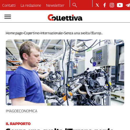
Contatti
La redazione
Newsletter
Video
Podcast
Home page
>
Copertine
>
Internazionale
>
Senza una svolta l’Europ...
Dirette
Longform
Copertine
Economia
Lavoro
Ambiente
Diritti
Welfare
Italia
Internazionale
IMAGOECONOMICA
Culture
Categorie
IL RAPPORTO