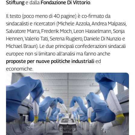
Girasoli
Stiftung
e dalla
Fondazione Di Vittorio
.
Il
Sassolino
Il testo (poco meno di 40 pagine) è co-firmato da
sindacalisti e ricercatori (Michele Azzola, Andrea Malpassi,
Linea
Economica
Salvatore Marra, Frederik Moch, Leon Hasselmann, Sonja
Tech
Hennen, Valerio Tati, Serena Rugiero, Daniele Di Nunzio e
It
Michael Braun). Le due principali confederazioni sindacali
Easy
europee non si limitano all’analisi ma fanno anche
proposte per nuove politiche industriali
ed
Inserti
economiche.
Idea
Diffusa
InFlai
Le
trasmissioni
tv
Work
in
Progress