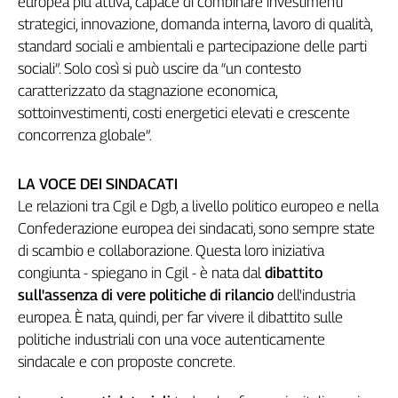
europea più attiva, capace di combinare investimenti
Liguria
strategici, innovazione, domanda interna, lavoro di qualità,
Lombardia
standard sociali e ambientali e partecipazione delle parti
Marche
sociali”. Solo così si può uscire da “un contesto
Piemonte
caratterizzato da stagnazione economica,
Puglia
sottoinvestimenti, costi energetici elevati e crescente
Sardegna
concorrenza globale”.
Sicilia
Toscana
LA VOCE DEI SINDACATI
Trentino
Le relazioni tra Cgil e Dgb, a livello politico europeo e nella
Umbria
Confederazione europea dei sindacati, sono sempre state
Valle
di scambio e collaborazione. Questa loro iniziativa
D'Aosta
congiunta - spiegano in Cgil - è nata dal
dibattito
Veneto
sull'assenza di vere politiche di rilancio
dell'industria
europea. È nata, quindi, per far vivere il dibattito sulle
Archivio
Storico
politiche industriali con una voce autenticamente
1955-
sindacale e con proposte concrete.
2014