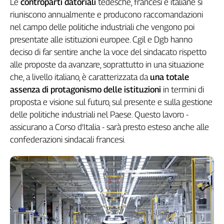
Le
controparti datoriali
tedesche, francesi e italiane si
Cerca
riuniscono annualmente e producono raccomandazioni
nel campo delle politiche industriali che vengono poi
presentate alle istituzioni europee. Cgil e Dgb hanno
Contatti
deciso di far sentire anche la voce del sindacato rispetto
alle proposte da avanzare, soprattutto in una situazione
La
che, a livello italiano, è caratterizzata da
una totale
redazione
assenza di protagonismo delle istituzioni
in termini di
proposta e visione sul futuro, sul presente e sulla gestione
Newsletter
delle politiche industriali nel Paese. Questo lavoro -
assicurano a Corso d’Italia - sarà presto esteso anche alle
confederazioni sindacali francesi.
Social