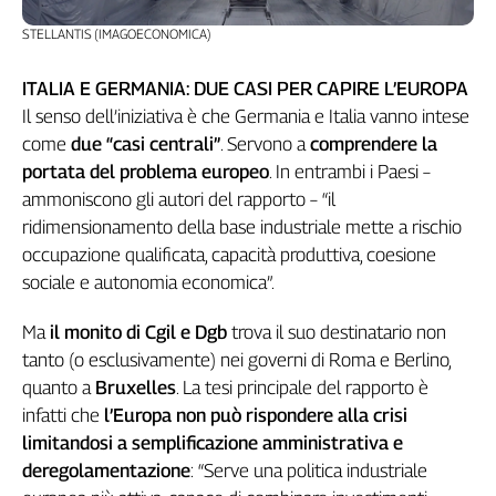
L'Italia
STELLANTIS (IMAGOECONOMICA)
nel
Lavoro
ITALIA E GERMANIA: DUE CASI PER CAPIRE L’EUROPA
Il senso dell’iniziativa è che Germania e Italia vanno intese
Territori
come
due “casi centrali”
. Servono a
comprendere la
Abruzzo-
portata del problema europeo
. In entrambi i Paesi –
Molise
ammoniscono gli autori del rapporto – “il
Alto
ridimensionamento della base industriale mette a rischio
Adige
occupazione qualificata, capacità produttiva, coesione
Basilicata
sociale e autonomia economica”.
Calabria
Campania
Ma
il monito di Cgil e Dgb
trova il suo destinatario non
Emilia-
tanto (o esclusivamente) nei governi di Roma e Berlino,
Romagna
quanto a
Bruxelles
. La tesi principale del rapporto è
Friuli
infatti che
l’Europa non può rispondere alla crisi
Venezia
limitandosi a semplificazione amministrativa e
Giulia
deregolamentazione
: “Serve una politica industriale
Lazio