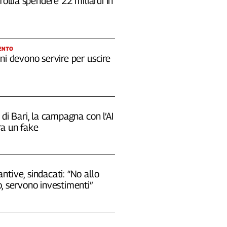
 follia spendere 22 miliardi in
ENTO
ni devono servire per uscire
 di Bari, la campagna con l’AI
a un fake
tive, sindacati: “No allo
, servono investimenti”