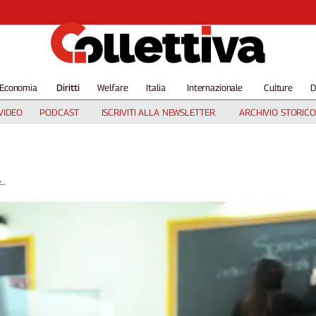
Economia
Diritti
Welfare
Italia
Internazionale
Culture
D
VIDEO
PODCAST
ISCRIVITI ALLA NEWSLETTER
ARCHIVIO STORICO
..