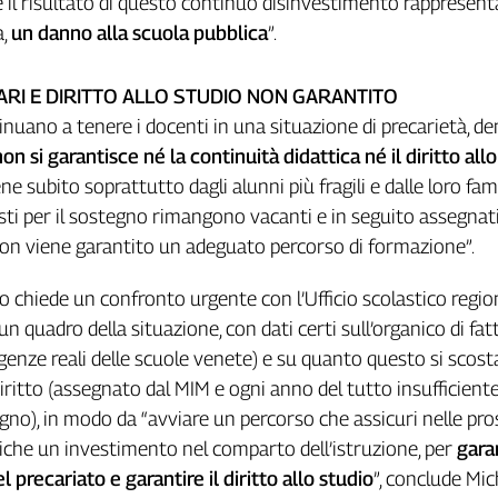
 il risultato di questo continuo disinvestimento rappresent
a,
un danno alla scuola pubblica
”.
RI E DIRITTO ALLO STUDIO NON GARANTITO
inuano a tenere i docenti in una situazione di precarietà, de
non si garantisce né la continuità didattica né il diritto all
e subito soprattutto dagli alunni più fragili e dalle loro fami
ti per il sostegno rimangono vacanti e in seguito assegnati
 non viene garantito un adeguato percorso di formazione”.
o chiede un confronto urgente con l’Ufficio scolastico region
 un quadro della situazione, con dati certi sull’organico di fat
igenze reali delle scuole venete) e su quanto questo si scost
diritto (assegnato dal MIM e ogni anno del tutto insufficient
sogno), in modo da “avviare un percorso che assicuri nelle pr
tiche un investimento nel comparto dell’istruzione, per
garan
precariato e garantire il diritto allo studio
”, conclude Mic