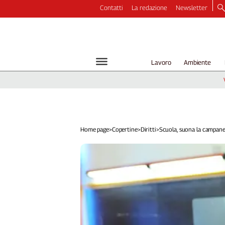
Contatti
La redazione
Newsletter
Video
Podcast
Dirette
Lavoro
Ambiente
Longform
Copertine
Economia
Lavoro
Ambiente
Home page
>
Copertine
>
Diritti
>
Scuola, suona la campane.
Diritti
Welfare
Italia
Internazionale
Culture
Categorie