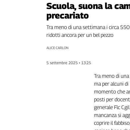
Scuola, suona la cam
Genova,
il
precariato
sangue
della
Tra meno di una settimana i circa 550.0
ragione
ridotti ancora per un bel pezzo
120
anni
ALICE CARLON
Cgil
Collettiva
5 settembre 2025 • 13:25
Academy
Tra meno di una 
Collettiva
Play
ma per alcuni di 
Rubriche
momento che anc
Collettiva
posti per docent
Talk
generale Flc Cgi
La
mancanza si aggi
settimana
coprire il fabbis
Collettiva