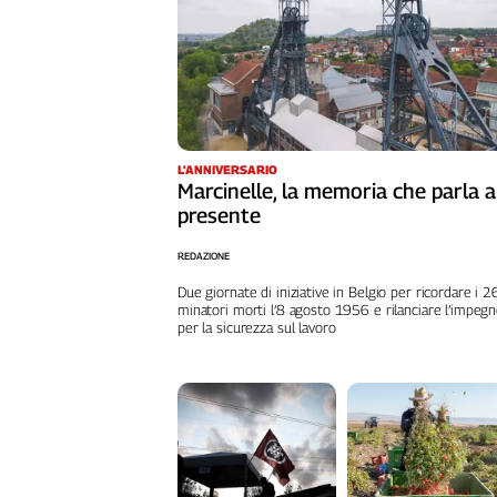
Liguria
Lombardia
Marche
Piemonte
Puglia
Sardegna
L'ANNIVERSARIO
Sicilia
Marcinelle, la memoria che parla a
Toscana
presente
Trentino
REDAZIONE
Umbria
Due giornate di iniziative in Belgio per ricordare i 
Valle
minatori morti l’8 agosto 1956 e rilanciare l’impeg
D'Aosta
per la sicurezza sul lavoro
Veneto
Archivio
Storico
1955-
2014