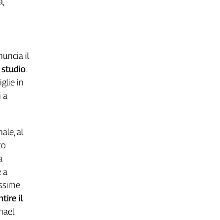
a,
nuncia il
o studio
.
glie in
 a
ale, al
to
a
e a
ossime
tire il
hael