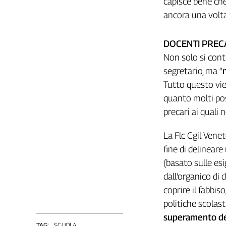
capisce bene che
Girasoli
ancora una volt
Il
Sassolino
Linea
DOCENTI PRECA
Economica
Non solo si cont
Tech
segretario, ma “
It
Tutto questo vien
Easy
quanto molti pos
Inserti
precari ai quali
Idea
Diffusa
La Flc Cgil Venet
InFlai
fine di delineare
(basato sulle es
Le
dall’organico di 
trasmissioni
tv
coprire il fabbi
politiche scolas
Work
in
superamento del 
Progress
TAG:
SCUOLA