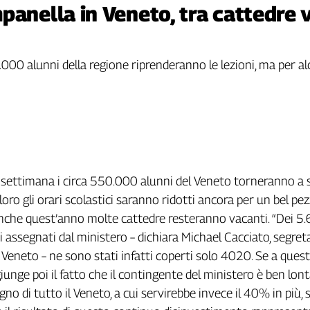
panella in Veneto, tra cattedre 
00 alunni della regione riprenderanno le lezioni, ma per alcu
settimana i circa 550.000 alunni del Veneto torneranno a s
loro gli orari scolastici saranno ridotti ancora per un bel pez
he quest’anno molte cattedre resteranno vacanti. “Dei 5
i assegnati dal ministero – dichiara Michael Cacciato, segret
l Veneto – ne sono stati infatti coperti solo 4020. Se a ques
unge poi il fatto che il contingente del ministero è ben lon
ogno di tutto il Veneto, a cui servirebbe invece il 40% in più, s