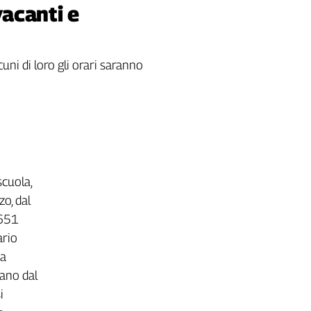
vacanti e
ni di loro gli orari saranno
cuola,
zo, dal
.651
ario
ta
tano dal
i