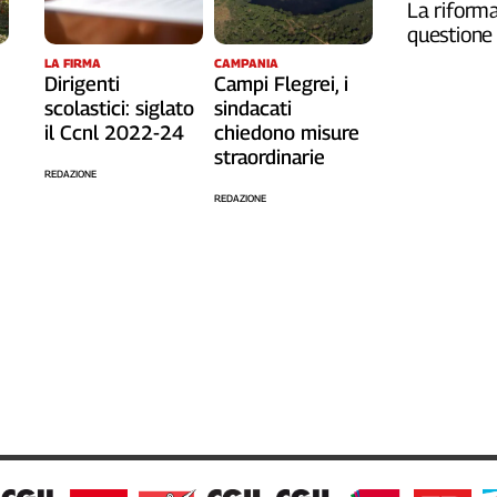
La riforma
questione 
LA FIRMA
CAMPANIA
Dirigenti
Campi Flegrei, i
scolastici: siglato
sindacati
il Ccnl 2022-24
chiedono misure
straordinarie
REDAZIONE
REDAZIONE