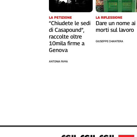
Cerca
LA RIFLESSIONE
LA PETIZIONE
Dare un nome ai
“Chiudete le sedi
Contatti
morti sul lavoro
di Casapound”,
raccolte oltre
GIUSEPPE CHIANTERA
10mila firme a
La
Genova
redazione
ANTONIA FAMA
Newsletter
Social