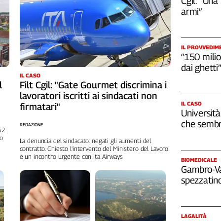
Cgil: “Una
armi”
IL PROVVEDIM
“150 milio
dai ghetti”
IL CASO
l
Filt Cgil: "Gate Gourmet discrimina i
lavoratori iscritti ai sindacati non
IL CASO
firmatari"
Università
che sembr
REDAZIONE
262
no
La denuncia del sindacato: negati gli aumenti del
contratto. Chiesto l'intervento del Ministero del Lavoro
e un incontro urgente con Ita Airways
BIOMEDICALE
Gambro-Van
spezzatino
LAGALITÀ