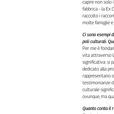
capire non solo 
L'Italia
fabbrica – la Ex
nel
raccolto i raccon
Lavoro
molte famiglie e
Territori
Ci sono esempi d
Abruzzo-
poli culturali. 
Molise
Per me è fondame
Alto
Adige
vita attraverso 
Basilicata
significativa: s
Calabria
dedicato alla pr
Campania
rappresentano og
Emilia-
testimonianze di
Romagna
culturale signif
Friuli
ovunque, ma quan
Venezia
Giulia
Quanto conta il r
Lazio