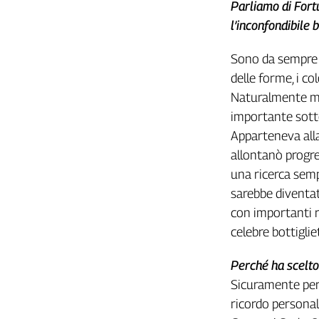
Parliamo di Fort
Cerca
l’inconfondibile 
Sono da sempre u
Contatti
delle forme, i co
Naturalmente mi 
La
importante sotto
redazione
Apparteneva alla
allontanò progre
Newsletter
una ricerca semp
sarebbe diventat
Social
con importanti r
celebre bottigli
Perché ha scelto
Sicuramente per 
ricordo personal