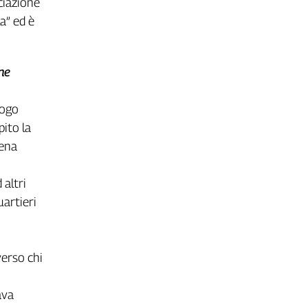
ciazione
a” ed è
ne
uogo
pito la
pena
 altri
uartieri
verso chi
ava