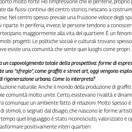
porto molto forte. Ho l'impressione che le periferie, proprio
e dai flussi continui del centro storico, riescano a costruir
se. Nel centro spesso prevale una fruizione veloce degli spaz
 si riparte. In periferia, invece, le persone tendono a conoscers
artecipano maggiormente alla vita del quartiere. È un feno
olti progetti. Le politiche sociali e culturali trovano spess
dove esiste una comunità che sente quei luoghi come propri.
a un capovolgimento totale della prospettiva: forme di espre
 uno “sfregio”, come graffiti e street art, oggi vengono espl
i rigenerazione urbana. Come lo interpreta?
luzione naturale. Anche il mondo della produzione di graffiti
le comunità molto unite. Certo, esistevano rivalità e dinam
 era comunque un ambiente fatto di relazioni. Molto spesso è
 di stimoli, o segnati dal disagio, che nascono le forme artist
l tempo quel linguaggio è stato riconosciuto, valorizzato e o
rasformare positivamente interi quartieri.