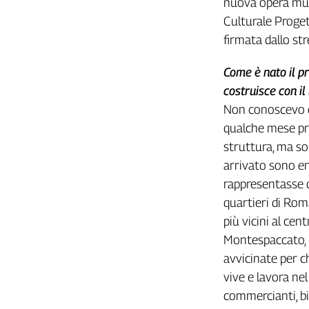
nuova opera mura
Girasoli
Culturale Proget
Il
Sassolino
firmata dallo str
Linea
Economica
Come è nato il p
Tech
costruisce con il
It
Non conoscevo q
Easy
qualche mese pri
Inserti
struttura, ma so
arrivato sono ent
Idea
rappresentasse q
Diffusa
InFlai
quartieri di Rom
più vicini al cen
Le
Montespaccato, i
trasmissioni
tv
avvicinate per c
vive e lavora ne
Work
in
commercianti, bib
Progress