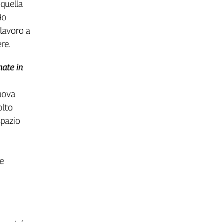
 quella
Ho
 lavoro a
re.
mate in
nuova
olto
spazio
ne