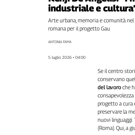
industriale e cultura
Genova,
il
sangue
Arte urbana, memoria e comunità nel mu
della
romana per il progetto Gau
ragione
120
ANTONIA FAMA
anni
Cgil
5 luglio 2026 • 04:00
Collettiva
Academy
Se il centro sto
conservano quell
Collettiva
Play
del lavoro
che h
Rubriche
consapevolezza c
Collettiva
progetto a cura 
Talk
preservare la me
La
nuovi linguaggi. 
settimana
(Roma). Qui, a g
Collettiva