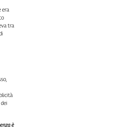
e era
to
eva tra
di
so,
licità
 dei
ienza è