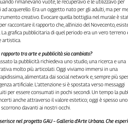
uando rimanevano vuote, le recuperavo e le utilizzavo per
i ad acquerello. Era un oggetto nato per gli adulti, ma per m
rumento creativo. Evocare quella bottiglia nel murale è sta
r raccontare il rapporto che, all'inizio del Novecento, esist
. La grafica pubblicitaria di quel periodo era un vero terreno 
artistica.
 rapporto tra arte e pubblicità sia cambiato?
assato la pubblicità richiedeva uno studio, una ricerca e una
ativa molto più articolati. Oggi viviamo immersi in una
pidissima, alimentata dai social network e, sempre più spes
igenza artificiale. L'attenzione si è spostata verso messaggi
uiti per essere consumati in pochi secondi. Un tempo la pubb
ncerti anche attraverso il valore estetico; oggi è spesso uno
 scorrono davanti ai nostri occhi.
inserisce nel progetto GAU – Galleria d'Arte Urbana. Che esper