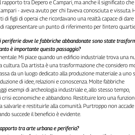
il rapporto tra Depero e Campari, ma anche il significato che
 Campari - aveva avuto per chi l'aveva conosciuta e vissuta. 
ti di figli di operai che ricordavano una realtà capace di dare
 di rappresentare un punto di riferimento per l'intero quartie
i periferie dove le fabbriche abbandonate sono state trasfor
Quanto è importante questo passaggio?
ntale. Mi piace quando un edificio industriale trova una 
la cultura. Da artista è una trasformazione che considero m
i passa da un luogo dedicato alla produzione materiale a uno 
oduzione di idee, relazioni e conoscenza. Molte fabbriche
gi esempi di archeologia industriale e, allo stesso tempo,
 crisi economiche e abbandono. Restituire loro una funzio
ica salvarle e restituirle alla comunità. Purtroppo non accade
do succede il beneficio è evidente.
apporto tra arte urbana e periferia?