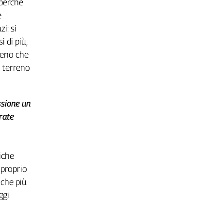
 perché
e
i: si
i di più,
meno che
o terreno
ssione un
orate
iche
 proprio
iche più
ggi