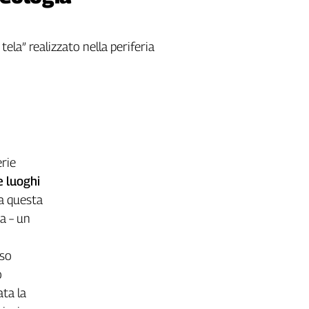
la” realizzato nella periferia
erie
e luoghi
a questa
a – un
rso
o
ata la