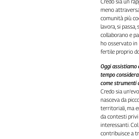
Credo sia un rap
Liguria
meno attraversat
Lombardia
comunità più coe
Marche
lavora, si passa,
Piemonte
Puglia
collaborano e p
Sardegna
ho osservato in m
Sicilia
fertile proprio 
Toscana
Oggi assistiamo 
Trentino
tempo considerate
Umbria
come strumenti d
Valle
D'Aosta
Credo sia un'evo
Veneto
nasceva da picco
territoriali, ma
Archivio
Storico
da contesti privi
1955-
interessanti. Co
2014
contribuisce a t