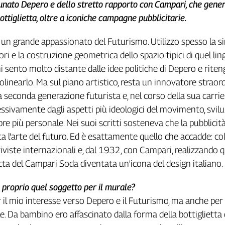
unato Depero e dello stretto rapporto con Campari, che gene
bottiglietta, oltre a iconiche campagne pubblicitarie.
n grande appassionato del Futurismo. Utilizzo spesso la si
lori e la costruzione geometrica dello spazio tipici di quel lin
sento molto distante dalle idee politiche di Depero e riten
linearlo. Ma sul piano artistico, resta un innovatore straord
 seconda generazione futurista e, nel corso della sua carrier
ssivamente dagli aspetti più ideologici del movimento, svi
re più personale. Nei suoi scritti sosteneva che la pubblicit
a l'arte del futuro. Ed è esattamente quello che accadde: co
iviste internazionali e, dal 1932, con Campari, realizzando q
etta del Campari Soda diventata un'icona del design italiano.
 proprio quel soggetto per il murale?
il mio interesse verso Depero e il Futurismo, ma anche per
e. Da bambino ero affascinato dalla forma della bottiglietta 