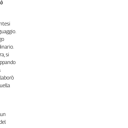
rò
ntesi
guaggio.
go
inario.
a, si
luppando
à
llaborò
uella
 un
del