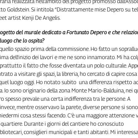
ria realizzata nell'ambito del progetto promosso dall'Asso
to Goldstein. Si intitola “Distrattamente mise Depero su tel
eet artist Kenji De Angelis.
rogetto del murale dedicato a Fortunato Depero e che relazio
 luogo che lo ospita?
uello spazio prima della commissione. Ho fatto un soprall
ma dell'inizio dei lavori e me ne sono innamorato. Mi ha col
prattutto il fatto che fosse diventata un polo culturale. Ap
rato a visitare gli spazi, la libreria, ho cercato di capire cosa
uel luogo oggi. Ho notato subito una differenza rispetto ad
a. Io sono originario della zona Monte Mario-Balduina, nei q
tro spesso prevale una certa indifferenza tra le persone. A
nvece, mentre osservavo la parete, diverse persone si sono
hiedermi cosa stessi facendo. C'è una maggiore attenzione 
l quartiere. Durante i giorni del cantiere ho conosciuto
liotecari, consiglieri municipali e tanti abitanti. Mi interess