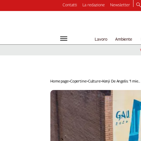
Contatti
La redazione
Newsletter
Video
Podcast
Dirette
Lavoro
Ambiente
Longform
Copertine
Economia
Lavoro
Ambiente
Home page
>
Copertine
>
Culture
>
Kenji De Angelis: “I mie...
Diritti
Welfare
Italia
Internazionale
Culture
Categorie