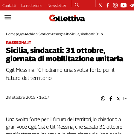
Contatti
La redazione
Newsletter
Video
Podcast
Home page
>
Archivio Storico
>
rassegna.it
>
Sicilia, sindacati: 31 o...
Dirette
RASSEGNA.IT
Longform
Sicilia, sindacati: 31 ottobre,
Copertine
giornata di mobilitazione unitaria
Economia
Lavoro
Cgil Messina: "Chiediamo una svolta forte per il
Ambiente
futuro del territorio"
Diritti
Welfare
28 ottobre 2015 • 16:17
Italia
Internazionale
Culture
Una svolta forte per il futuro dei territori, lo chiedono a
gran voce Cgil, Cisl e Uil Messina, che sabato 31 ottobre
Categorie