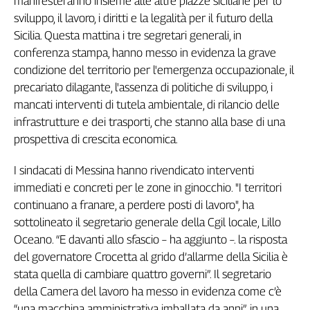
manifesteranno insieme alle altre piazze siciliane per lo
Filcams
sviluppo, il lavoro, i diritti e la legalità per il futuro della
Filctem
Sicilia. Questa mattina i tre segretari generali, in
Fillea
conferenza stampa, hanno messo in evidenza la grave
Filt
condizione del territorio per l'emergenza occupazionale, il
Fiom
precariato dilagante, l'assenza di politiche di sviluppo, i
Fisac
mancati interventi di tutela ambientale, di rilancio delle
Flai
infrastrutture e dei trasporti, che stanno alla base di una
Flc
prospettiva di crescita economica.
Fp
I sindacati di Messina hanno rivendicato interventi
Nidil
immediati e concreti per le zone in ginocchio. "I territori
Slc
continuano a franare, a perdere posti di lavoro", ha
Spi
sottolineato il segretario generale della Cgil locale, Lillo
Inca
Oceano. “E davanti allo sfascio – ha aggiunto –. la risposta
Caaf
del governatore Crocetta al grido d’allarme della Sicilia è
Speciali
stata quella di cambiare quattro governi”. Il segretario
della Camera del lavoro ha messo in evidenza come c’è
G8
“una macchina amministrativa imballata da anni”, in una
di