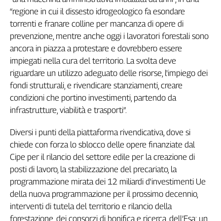
“regione in cui il dissesto idrogeologico fa esondare
Genova,
il
torrenti e franare colline per mancanza di opere di
sangue
prevenzione, mentre anche oggi i lavoratori forestali sono
della
ancora in piazza a protestare e dovrebbero essere
ragione
impiegati nella cura del territorio. La svolta deve
120
riguardare un utilizzo adeguato delle risorse, l'impiego dei
anni
fondi strutturali, e rivendicare stanziamenti, creare
Cgil
condizioni che portino investimenti, partendo da
Collettiva
Academy
infrastrutture, viabilità e trasporti”.
Collettiva
Diversi i punti della piattaforma rivendicativa, dove si
Play
chiede con forza lo sblocco delle opere finanziate dal
Rubriche
Cipe per il rilancio del settore edile per la creazione di
Collettiva
posti di lavoro, la stabilizzazione del precariato, la
Talk
programmazione mirata dei 12 miliardi d'investimenti Ue
La
della nuova programmazione per il prossimo decennio,
settimana
interventi di tutela del territorio e rilancio della
Collettiva
forestazione, dei consorzi di bonifica e ricerca, dell’Esa; un