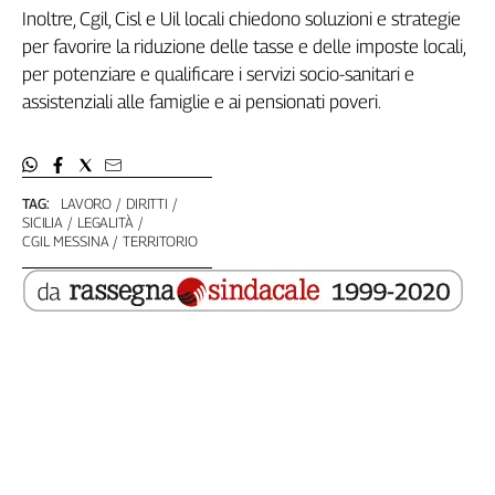
Inoltre, Cgil, Cisl e Uil locali chiedono soluzioni e strategie
L'Italia
per favorire la riduzione delle tasse e delle imposte locali,
nel
Lavoro
per potenziare e qualificare i servizi socio-sanitari e
assistenziali alle famiglie e ai pensionati poveri.
Territori
Abruzzo-
Molise
TAG:
LAVORO
DIRITTI
Alto
SICILIA
LEGALITÀ
Adige
CGIL MESSINA
TERRITORIO
Basilicata
Calabria
Campania
Emilia-
Romagna
Friuli
Venezia
Giulia
Lazio