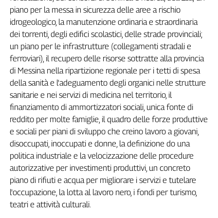
Girasoli
piano per la messa in sicurezza delle aree a rischio
Il
idrogeologico, la manutenzione ordinaria e straordinaria
Sassolino
dei torrenti, degli edifici scolastici, delle strade provinciali;
Linea
un piano per le infrastrutture (collegamenti stradali e
Economica
ferroviari), il recupero delle risorse sottratte alla provincia
Tech
di Messina nella ripartizione regionale per i tetti di spesa
It
Easy
della sanità e l'adeguamento degli organici nelle strutture
sanitarie e nei servizi di medicina nel territorio, il
Inserti
finanziamento di ammortizzatori sociali, unica fonte di
reddito per molte famiglie, il quadro delle forze produttive
Idea
Diffusa
e sociali per piani di sviluppo che creino lavoro a giovani,
InFlai
disoccupati, inoccupati e donne, la definizione do una
politica industriale e la velocizzazione delle procedure
Le
autorizzative per investimenti produttivi, un concreto
trasmissioni
tv
piano di rifiuti e acqua per migliorare i servizi e tutelare
l'occupazione, la lotta al lavoro nero, i fondi per turismo,
Work
teatri e attività culturali.
in
Progress