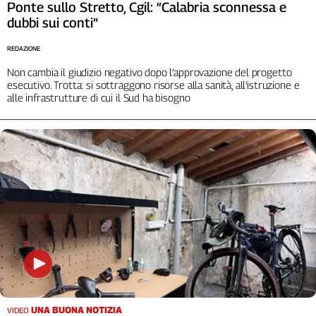
Ponte sullo Stretto, Cgil: “Calabria sconnessa e
Cerca
dubbi sui conti”
REDAZIONE
Contatti
Non cambia il giudizio negativo dopo l’approvazione del progetto
esecutivo. Trotta: si sottraggono risorse alla sanità, all'istruzione e
alle infrastrutture di cui il Sud ha bisogno
La
redazione
Newsletter
Social
UNA BUONA NOTIZIA
VIDEO