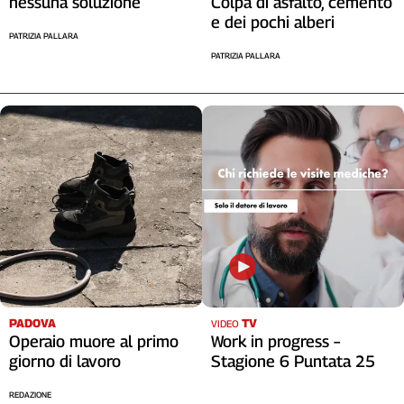
nessuna soluzione
Colpa di asfalto, cemento
e dei pochi alberi
PATRIZIA PALLARA
PATRIZIA PALLARA
PADOVA
TV
VIDEO
Operaio muore al primo
Work in progress –
giorno di lavoro
Stagione 6 Puntata 25
REDAZIONE