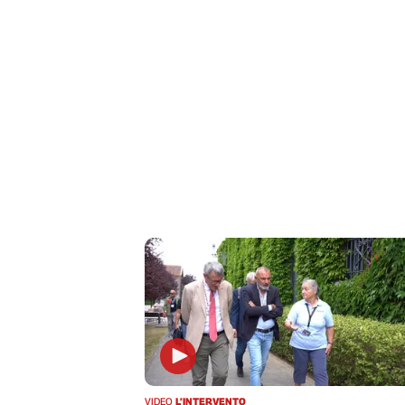
Liguria
Lombardia
Marche
Piemonte
Puglia
Sardegna
Sicilia
Toscana
Trentino
Umbria
Valle
D'Aosta
Veneto
Archivio
Storico
1955-
2014
VIDEO
L’INTERVENTO