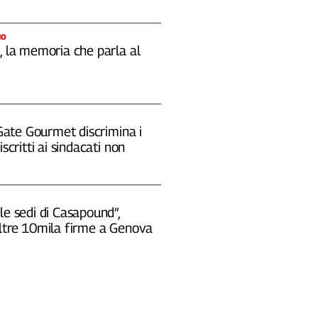
IO
, la memoria che parla al
 "Gate Gourmet discrimina i
iscritti ai sindacati non
le sedi di Casapound”,
oltre 10mila firme a Genova