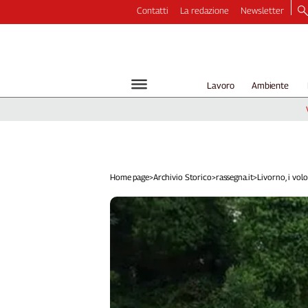
Contatti
La redazione
Newsletter
Video
Podcast
Dirette
Lavoro
Ambiente
Longform
Copertine
Economia
Lavoro
Ambiente
Home page
>
Archivio Storico
>
rassegna.it
>
Livorno, i volon
Diritti
Welfare
Italia
Internazionale
Culture
Categorie