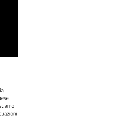
ia
aese.
 stiamo
tuazioni