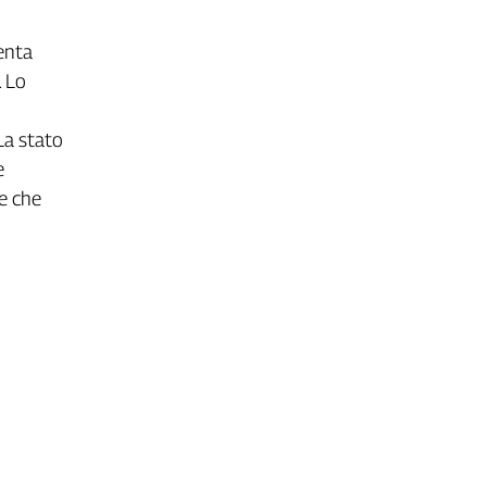
enta
. Lo
La stato
e
e che