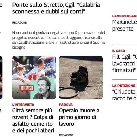
de
Ponte sullo Stretto, Cgil: “Calabria
sconnessa e dubbi sui conti”
L'ANNIVERSAR
Marcinelle
REDAZIONE
presente
ne
Non cambia il giudizio negativo dopo l’approvazione del
n
progetto esecutivo. Trotta: si sottraggono risorse alla
sanità, all'istruzione e alle infrastrutture di cui il Sud ha
bisogno
IL CASO
Filt Cgil:
lavoratori 
firmatari"
LA PETIZIONE
“Chiudete 
raccolte 
L’INTERVISTA
PADOVA
a
Città sempre più
Operaio muore al
roventi? Colpa di
primo giorno di
asfalto, cemento
lavoro
e dei pochi alberi
REDAZIONE