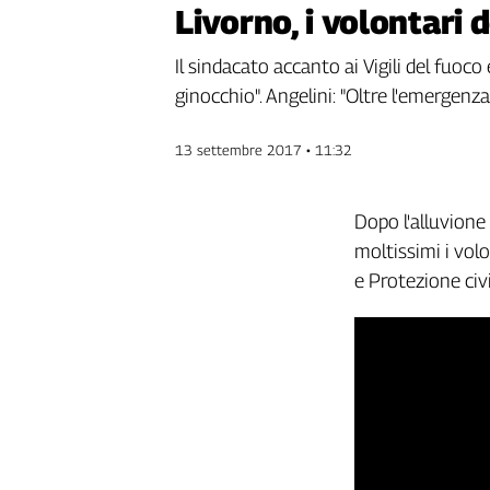
Livorno, i volontari 
Genova,
il
Il sindacato accanto ai Vigili del fuoco e
sangue
della
ginocchio". Angelini: "Oltre l'emergenza
ragione
120
13 settembre 2017 • 11:32
anni
Cgil
Collettiva
Dopo l'alluvione
Academy
moltissimi i volon
e Protezione civi
Collettiva
Play
Rubriche
Collettiva
Talk
La
settimana
Collettiva