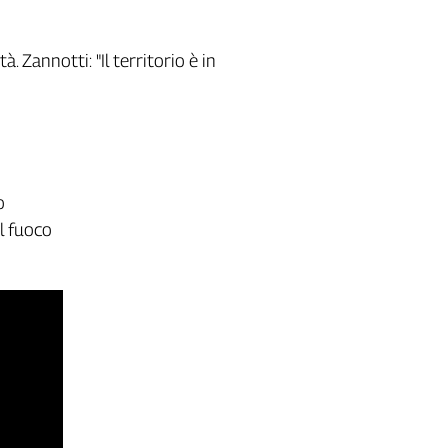
à. Zannotti: "Il territorio è in
o
el fuoco