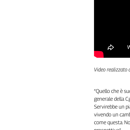
Girasoli
Il
Sassolino
Linea
Economica
Tech
It
Easy
Inserti
Video realizzato 
Idea
Diffusa
InFlai
“Quello che è su
Le
generale della C
trasmissioni
Servirebbe un pi
tv
vivendo un camb
Work
come questa. Non
in
Progress