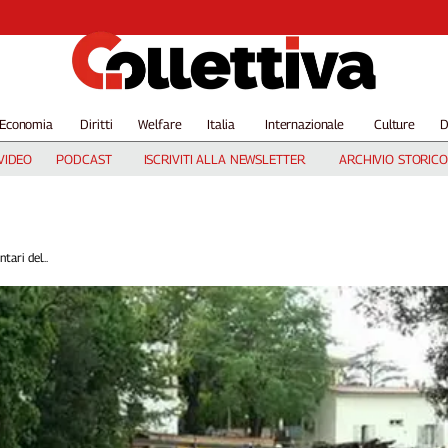
Economia
Diritti
Welfare
Italia
Internazionale
Culture
D
VIDEO
PODCAST
ISCRIVITI ALLA NEWSLETTER
ARCHIVIO STORICO
tari del...