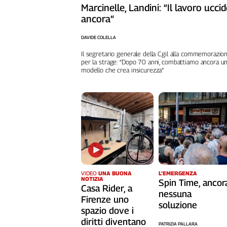
Marcinelle, Landini: “Il lavoro ucci
Cerca
ancora”
DAVIDE COLELLA
Contatti
Il segretario generale della Cgil alla commemorazio
per la strage: “Dopo 70 anni, combattiamo ancora u
modello che crea insicurezza”
La
redazione
Newsletter
Social
VIDEO
UNA BUONA
L’EMERGENZA
NOTIZIA
Spin Time, ancor
Casa Rider, a
nessuna
Firenze uno
soluzione
spazio dove i
diritti diventano
PATRIZIA PALLARA