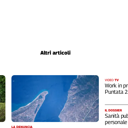
Altri articoli
VIDEO
TV
Work in pr
Puntata 
IL DOSSIER
Sanità pub
personale
LA DENUNCIA