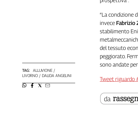
prospettiva”.
L'Italia
nel
“La condizione 
Lavoro
invece
Fabrizio 
stabilimento Eni
Territori
metalmeccaniche
Abruzzo-
del tessuto econ
Molise
peggiorato. Ferm
Alto
sono andate per
Adige
TAG:
ALLUVIONE
Basilicata
LIVORNO
DALIDA ANGELINI
Tweet riguardo
Calabria
Campania
Emilia-
Romagna
Friuli
Venezia
Giulia
Lazio