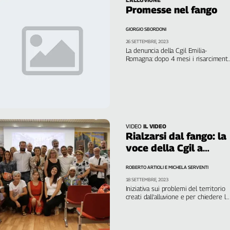
Promesse nel fango
GIORGIO SBORDONI
26 SETTEMBRE, 2023
La denuncia della Cgil Emilia-
Romagna: dopo 4 mesi i risarcimenti
non arrivano
VIDEO
IL VIDEO
Rialzarsi dal fango: la
voce della Cgil a
Faenza
ROBERTO ARTIOLI E MICHELA SERVENTI
18 SETTEMBRE, 2023
Iniziativa sui problemi del territorio
creati dall'alluvione e per chiedere lo
stanziamento delle risorse
necessarie a ripartire. Presente
Maurizio Landini