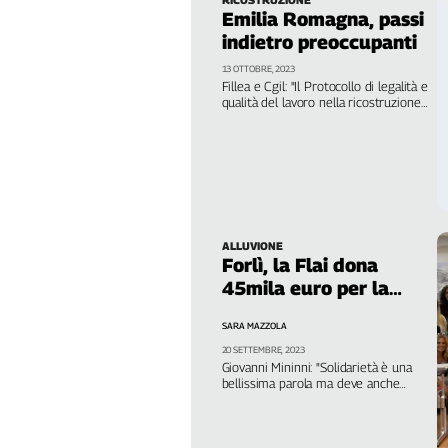
informate dei fatti e i cittadini non
Liguria
Emilia Romagna, passi
hanno alcuna voce in capitolo"
Lombardia
indietro preoccupanti
Marche
13 OTTOBRE, 2023
Piemonte
Fillea e Cgil: "Il Protocollo di legalità e
qualità del lavoro nella ricostruzione
Puglia
dei territori alluvionati è largamente
insufficiente, e non tiene conto delle
Sardegna
importanti esperienze maturate negli
Sicilia
ultimi anni"
Toscana
Trentino
Umbria
ALLUVIONE
Forlì, la Flai dona
Valle
45mila euro per la
D'Aosta
rinascita del Parco
Veneto
SARA MAZZOLA
Balducci dei Romiti
20 SETTEMBRE, 2023
Archivio
Giovanni Mininni: "Solidarietà è una
Storico
bellissima parola ma deve anche
1955-
trasformarsi in atto concreto, con
2014
questa donazione abbiamo provato a
farlo"