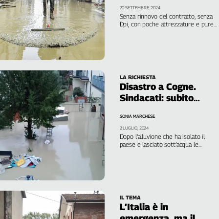
20 SETTEMBRE, 2024
Senza rinnovo del contratto, senza
Dpi, con poche attrezzature e pure
vecchie. Con organici insufficienti e
privi di copertura Inail. È il lavoro dei
pompieri
LA RICHIESTA
Disastro a Cogne.
Sindacati: subito
ammortizzatori sociali
SONIA MARCHESE
2 LUGLIO, 2024
Dopo l’alluvione che ha isolato il
paese e lasciato sott’acqua le
principali vie di collegamento, si
contano i danni. Parla Vilma Gaillard,
Cgil Valle d’Aosta
IL TEMA
L’Italia è in
emergenza, ma il