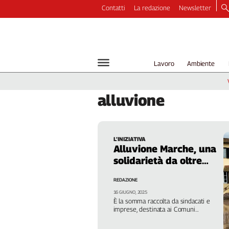
Contatti
La redazione
Newsletter
Video
Podcast
Dirette
Lavoro
Ambiente
Longform
Copertine
alluvione
Economia
Lavoro
Ambiente
L’INIZIATIVA
Diritti
Alluvione Marche, una
Welfare
solidarietà da oltre
Italia
800mila euro
REDAZIONE
Internazionale
16 GIUGNO, 2025
Culture
È la somma raccolta da sindacati e
imprese, destinata ai Comuni
Categorie
coinvolti. Accordo sulla procedura.
Cgil: “Grande sensibilità dimostrata