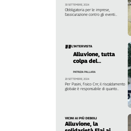
Girasoli
30 SETTEMBRE, 2024
Il
Obbligatoria per le imprese,
l’assicurazione contro gli eventi
Sassolino
estremi torna alla ribalta per le case:
Linea
un costo collettivo dovuto scaricato
sulle famiglie
Economica
Tech
It
L’INTERVISTA
Easy
Alluvione, tutta
colpa del
Inserti
cambiamento
Idea
PATRIZIA PALLARA
climatico
Diffusa
20 SETTEMBRE, 2024
Per Pasini, fisico Cnr, il riscaldamento
InFlai
globale è responsabile di quanto
accade in Emilia-Romagna. Fragilità
Le
del territorio e cementificazione
trasmissioni
fanno il resto
tv
Work
VICINI AI PIÙ DEBOLI
Alluvione, la
in
Progress
solidarietà Flai ai