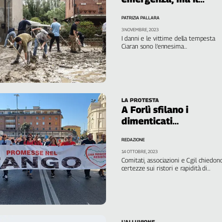
governo taglia
PATRIZIA PALLARA
3 NOVEMBRE, 2023
I danni e le vittime della tempesta
Ciaran sono l’ennesima
dimostrazione della crisi climatica,
che l’esecutivo ignora riducendo i
fondi per l’ambiente
LA PROTESTA
A Forlì sfilano i
dimenticati
dell'alluvione
REDAZIONE
14 OTTOBRE, 2023
Comitati, associazioni e Cgil chiedon
certezze sui ristori e rapidità di
intervento. Ma il governo sta a
guardare. "Ci hanno lasciati soli"
L'ALLUVIONE