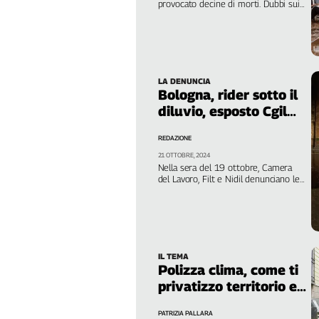
provocato decine di morti. Dubbi sui
Genova,
tempi dell’allerta. Monari (Fp VVF
Bologna) spiega le misure nel nostro
il
Paese
sangue
della
ragione
LA DENUNCIA
Bologna, rider sotto il
120
anni
diluvio, esposto Cgil
Cgil
alla Procura
REDAZIONE
Collettiva
Academy
21 OTTOBRE, 2024
Nella sera del 19 ottobre, Camera
del Lavoro, Filt e Nidil denunciano le
Collettiva
piattaforme di consegne che non
Play
hanno interrotto il servizio
Rubriche
Collettiva
Talk
IL TEMA
Polizza clima, come ti
La
privatizzo territorio e
settimana
disastri
Collettiva
PATRIZIA PALLARA