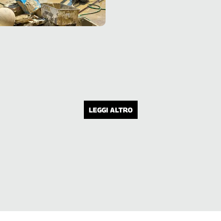
del governo preveda il ricorso alla
cassa integrazione straordinaria
LEGGI ALTRO