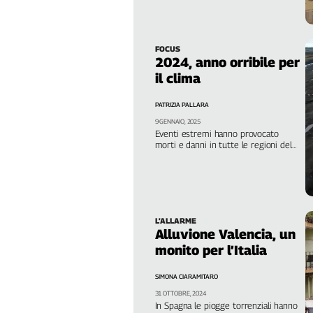
dai lavoratori”
Filcams
Filctem
Fillea
FOCUS
2024, anno orribile per
Filt
il clima
Fiom
Fisac
PATRIZIA PALLARA
Flai
9 GENNAIO, 2025
Eventi estremi hanno provocato
Flc
morti e danni in tutte le regioni del
Fp
mondo, colpendo di più i Paesi poveri
e fragili. La conferma dagli ultimi
Nidil
report
Slc
Spi
L’ALLARME
Inca
Alluvione Valencia, un
Caaf
monito per l’Italia
Speciali
SIMONA CIARAMITARO
31 OTTOBRE, 2024
G8
In Spagna le piogge torrenziali hanno
di