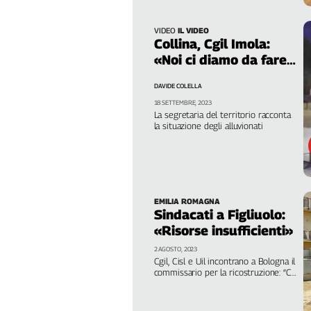
Cerca
VIDEO
IL VIDEO
Collina, Cgil Imola:
«Noi ci diamo da fare,
Contatti
ma senza soldi non si
DAVIDE COLELLA
va avanti»
La
18 SETTEMBRE, 2023
La segretaria del territorio racconta
redazione
la situazione degli alluvionati
Newsletter
Social
EMILIA ROMAGNA
Sindacati a Figliuolo:
«Risorse insufficienti»
2 AGOSTO, 2023
Cgil, Cisl e Uil incontrano a Bologna il
commissario per la ricostruzione: “Ci
aspettiamo dal governo una rapida
integrazione dei fondi per l'alluvione”