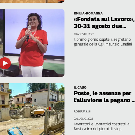
EMILIA-ROMAGNA
«Fondata sul Lavoro»,
30-31 agosto due
serate con la Cgil di
10 AGOSTO, 2023
Imola
Il primo giorno ospite il segretario
generale della Cgil Maurizio Landini
IL CASO
Poste, le assenze per
l'alluvione la pagano i
dipendenti
ROBERTA LISI
20 LUGLIO, 2023
Lavoratori e lavoratrici costretti a
farsi carico dei giorni di stop
lavorativo. Nonostante il decreto 61