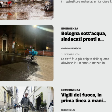
infrastrutture materiali e rilanciare l
sviluppo”, afferma il segretario
generale della Cgil regionale
EMERGENZA
Bologna sott’acqua,
sindacati pronti a
proteggere il lavoro
GIORGIO SBORDONI
21 OTTOBRE, 2024
La città è la più colpita dalla quarta
alluvione in un anno e mezzo in
Emilia-Romagna. Cgil Cisl Uil: nessun
posto sia perso
L’EMERGENZA
Vigili del fuoco, in
prima linea a mani
nude
ROBERTA LISI