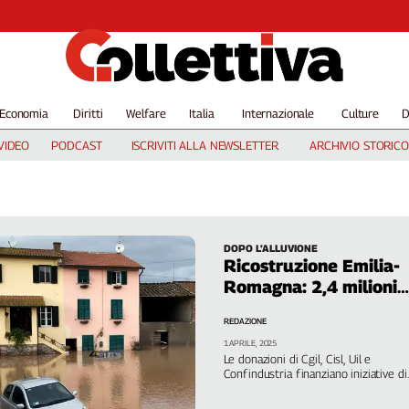
Economia
Diritti
Welfare
Italia
Internazionale
Culture
D
VIDEO
PODCAST
ISCRIVITI ALLA NEWSLETTER
ARCHIVIO STORICO
DOPO L’ALLUVIONE
Ricostruzione Emilia-
Romagna: 2,4 milioni
per quattro progetti
REDAZIONE
pubblici
1 APRILE, 2025
Le donazioni di Cgil, Cisl, Uil e
Confindustria finanziano iniziative di
pubblica utilità a Pianoro, Budrio,
Tredozio e Faenza. Il risultato grazie