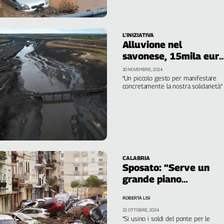
alla generosità di lavoratori,
lavoratrici, imprese e
pensionati. Giove, Cgil: “Ora maggiore
celerità dal governo”
L’INIZIATIVA
Alluvione nel
savonese, 15mila eur
devoluti dalla Cgil
20 NOVEMBRE, 2024
“Un piccolo gesto per manifestare
concretamente la nostra solidarietà”
CALABRIA
Sposato: “Serve un
grande piano
sicurezza per il
ROBERTA LISI
territorio”
22 OTTOBRE, 2024
“Si usino i soldi del ponte per le