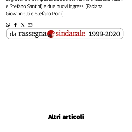
e Stefano Santini) e due nuovi ingressi (Fabiana
Genova,
il
Giovannetti e Stefano Porri).
sangue
della
ragione
120
anni
Cgil
Collettiva
Academy
Collettiva
Play
Rubriche
Collettiva
Talk
La
Altri articoli
settimana
Collettiva