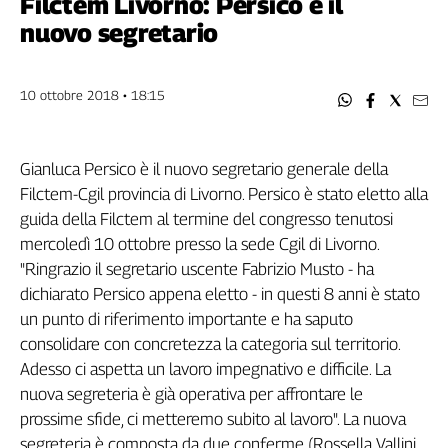
Filctem Livorno: Persico è il
Filcams
nuovo segretario
Filctem
Fillea
Filt
10 ottobre 2018 • 18:15
Fiom
Fisac
Gianluca Persico è il nuovo segretario generale della
Flai
Filctem-Cgil provincia di Livorno. Persico è stato eletto alla
Flc
guida della Filctem al termine del congresso tenutosi
Fp
mercoledì 10 ottobre presso la sede Cgil di Livorno.
Nidil
"Ringrazio il segretario uscente Fabrizio Musto - ha
Slc
dichiarato Persico appena eletto - in questi 8 anni è stato
Spi
un punto di riferimento importante e ha saputo
Inca
consolidare con concretezza la categoria sul territorio.
Caaf
Adesso ci aspetta un lavoro impegnativo e difficile. La
Speciali
nuova segreteria è già operativa per affrontare le
prossime sfide, ci metteremo subito al lavoro". La nuova
G8
segreteria è composta da due conferme (Rossella Vallini
di