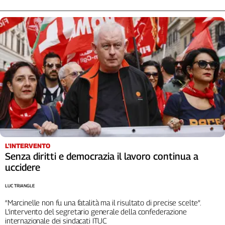
L'Italia
nel
Lavoro
Territori
Abruzzo-
Molise
Alto
Adige
Basilicata
Calabria
Campania
L'INTERVENTO
Senza diritti e democrazia il lavoro continua a
Emilia-
uccidere
Romagna
Friuli
LUC TRIANGLE
Venezia
Giulia
“Marcinelle non fu una fatalità ma il risultato di precise scelte”.
L’intervento del segretario generale della confederazione
Lazio
internazionale dei sindacati ITUC