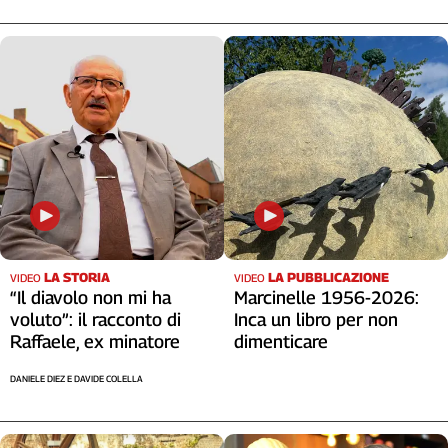
Liguria
Lombardia
Marche
Piemonte
Puglia
Sardegna
Sicilia
Toscana
Trentino
Umbria
Valle
LA STORIA
LA PUBBLICAZIONE
VIDEO
VIDEO
D'Aosta
“Il diavolo non mi ha
Marcinelle 1956-2026:
Veneto
voluto”: il racconto di
Inca un libro per non
Raffaele, ex minatore
dimenticare
Archivio
Storico
DANIELE DIEZ E DAVIDE COLELLA
1955-
2014