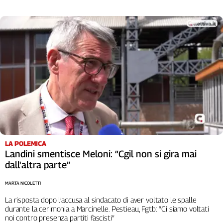
Girasoli
Il
Sassolino
Linea
Economica
Tech
It
Easy
Inserti
Idea
Diffusa
LA POLEMICA
InFlai
Landini smentisce Meloni: “Cgil non si gira mai
dall'altra parte”
Le
trasmissioni
tv
MARTA NICOLETTI
La risposta dopo l’accusa al sindacato di aver voltato le spalle
Work
durante la cerimonia a Marcinelle. Pestieau, Fgtb: “Ci siamo voltati
in
noi contro presenza partiti fascisti”
Progress