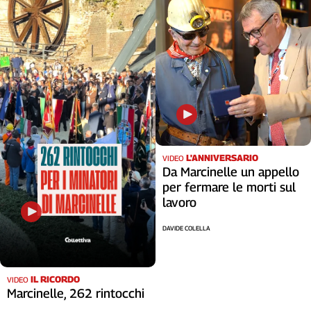
Cerca
Contatti
La
redazione
Newsletter
L'ANNIVERSARIO
VIDEO
Da Marcinelle un appello
per fermare le morti sul
Social
lavoro
DAVIDE COLELLA
IL RICORDO
VIDEO
Marcinelle, 262 rintocchi