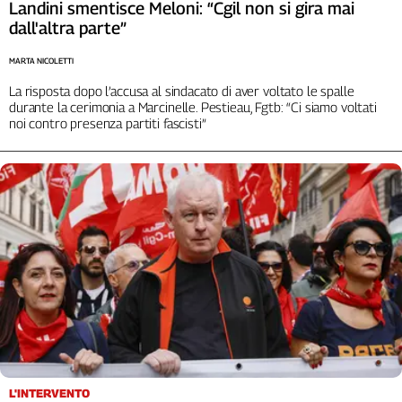
Liguria
Landini smentisce Meloni: “Cgil non si gira mai
dall'altra parte”
Lombardia
Marche
MARTA NICOLETTI
Piemonte
La risposta dopo l’accusa al sindacato di aver voltato le spalle
Puglia
durante la cerimonia a Marcinelle. Pestieau, Fgtb: “Ci siamo voltati
Sardegna
noi contro presenza partiti fascisti”
Sicilia
Toscana
Trentino
Umbria
Valle
D'Aosta
Veneto
Archivio
Storico
1955-
2014
L'INTERVENTO