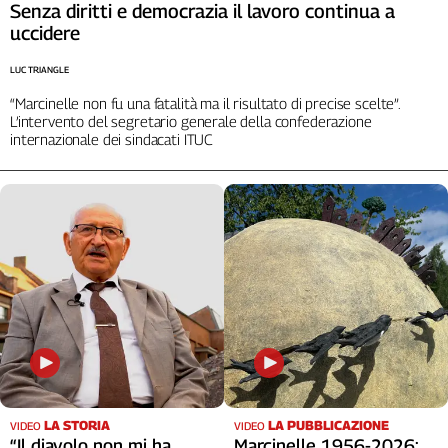
Senza diritti e democrazia il lavoro continua a
Cerca
uccidere
LUC TRIANGLE
Contatti
“Marcinelle non fu una fatalità ma il risultato di precise scelte”.
L’intervento del segretario generale della confederazione
internazionale dei sindacati ITUC
La
redazione
Newsletter
Social
LA STORIA
LA PUBBLICAZIONE
VIDEO
VIDEO
“Il diavolo non mi ha
Marcinelle 1956-2026: