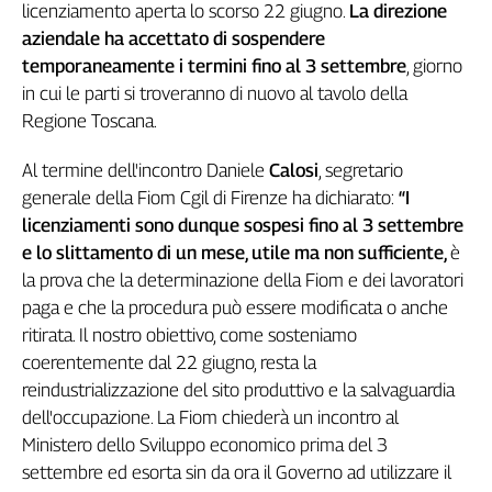
licenziamento aperta lo scorso 22 giugno.
La direzione
Genova,
aziendale ha accettato di sospendere
il
temporaneamente i termini fino al 3 settembre
, giorno
sangue
in cui le parti si troveranno di nuovo al tavolo della
della
ragione
Regione Toscana.
120
anni
Al termine dell'incontro Daniele
Calosi
, segretario
Cgil
generale della Fiom Cgil di Firenze ha dichiarato:
“I
Collettiva
licenziamenti sono dunque sospesi fino al 3 settembre
Academy
e lo slittamento di un mese, utile ma non sufficiente,
è
la prova che la determinazione della Fiom e dei lavoratori
Collettiva
paga e che la procedura può essere modificata o anche
Play
Rubriche
ritirata. Il nostro obiettivo, come sosteniamo
coerentemente dal 22 giugno, resta la
Collettiva
reindustrializzazione del sito produttivo e la salvaguardia
Talk
dell'occupazione. La Fiom chiederà un incontro al
La
Ministero dello Sviluppo economico prima del 3
settimana
Collettiva
settembre ed esorta sin da ora il Governo ad utilizzare il