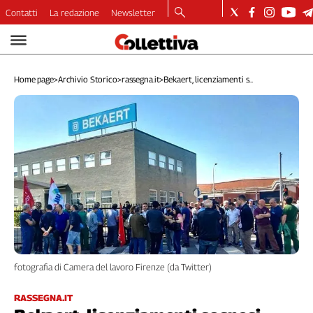
Contatti
La redazione
Newsletter
Video
Podcast
Home page
>
Archivio Storico
>
rassegna.it
>
Bekaert, licenziamenti s...
Dirette
Longform
Copertine
Economia
Lavoro
Ambiente
Diritti
Welfare
Italia
Internazionale
fotografia di Camera del lavoro Firenze (da Twitter)
Culture
Categorie
RASSEGNA.IT