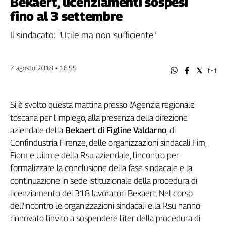
Bekaert, licenziamenti sospesi
Filcams
fino al 3 settembre
Filctem
Fillea
Il sindacato: "Utile ma non sufficiente"
Filt
Fiom
7 agosto 2018 • 16:55
Fisac
Flai
Flc
Si è svolto questa mattina presso l'Agenzia regionale
Fp
toscana per l'impiego, alla presenza della direzione
Nidil
aziendale della
Bekaert di Figline Valdarno
, di
Slc
Confindustria Firenze, delle organizzazioni sindacali Fim,
Spi
Fiom e Uilm e della Rsu aziendale, l'incontro per
Inca
formalizzare la conclusione della fase sindacale e la
Caaf
continuazione in sede istituzionale della procedura di
licenziamento dei 318 lavoratori Bekaert. Nel corso
Speciali
dell'incontro le organizzazioni sindacali e la Rsu hanno
G8
rinnovato l'invito a sospendere l'iter della procedura di
di