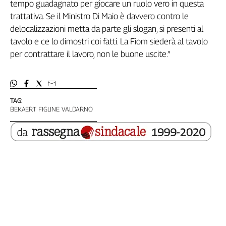
Girasoli
tempo guadagnato per giocare un ruolo vero in questa
Il
trattativa. Se il Ministro Di Maio è davvero contro le
Sassolino
delocalizzazioni metta da parte gli slogan, si presenti al
Linea
tavolo e ce lo dimostri coi fatti. La Fiom siederà al tavolo
Economica
per contrattare il lavoro, non le buone uscite.”
Tech
It
Easy
TAG:
Inserti
BEKAERT FIGLINE VALDARNO
Idea
Diffusa
InFlai
Le
trasmissioni
tv
Work
in
Progress