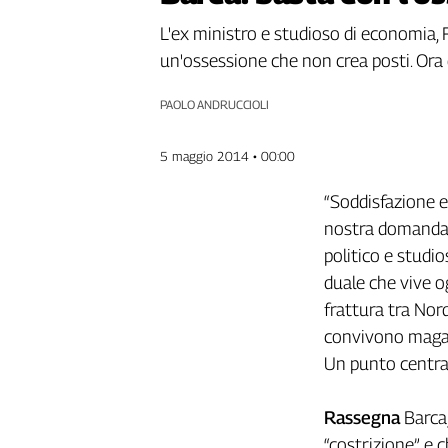
Genova,
L'ex ministro e studioso di economia, F
il
un'ossessione che non crea posti. Or
sangue
della
ragione
PAOLO ANDRUCCIOLI
120
anni
5 maggio 2014 • 00:00
Cgil
Collettiva
“Soddisfazione e
Academy
nostra domanda s
politico e studio
Collettiva
Play
duale che vive og
Rubriche
frattura tra Nor
convivono magari
Collettiva
Talk
Un punto central
La
settimana
Rassegna
Barca,
Collettiva
“costrizione” e 