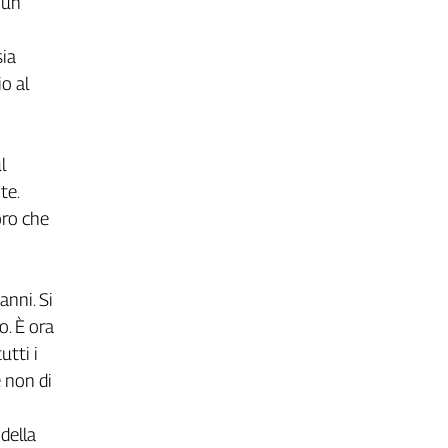
 un
sia
io al
l
te.
oro che
anni. Si
o. È ora
utti i
 non di
della