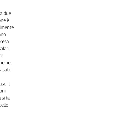
ra due
one è
ealmente
bano
presa
alari,
re
he nel
basato
so il
oni
 si fa
delle