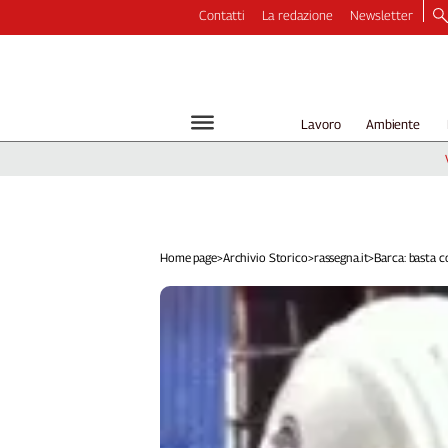
Contatti
La redazione
Newsletter
Video
Podcast
Dirette
Lavoro
Ambiente
Longform
Copertine
Economia
Lavoro
Ambiente
Home page
>
Archivio Storico
>
rassegna.it
>
Barca: basta co
Diritti
Welfare
Italia
Internazionale
Culture
Categorie