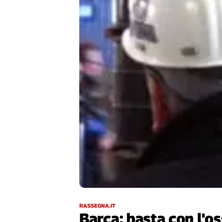
Filcams
Filctem
Fillea
Filt
Fiom
Fisac
Flai
Flc
Fp
Nidil
Slc
Spi
Inca
Caaf
Speciali
RASSEGNA.IT
G8
Barca: basta con l'o
di