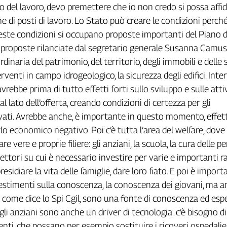
no del lavoro, devo premettere che io non credo si possa affid
e di posti di lavoro. Lo Stato può creare le condizioni perché
este condizioni si occupano proposte importanti del Piano d
l, proposte rilanciate dal segretario generale Susanna Camus
naria del patrimonio, del territorio, degli immobili e delle s
terventi in campo idrogeologico, la sicurezza degli edifici. Inte
vrebbe prima di tutto effetti forti sullo sviluppo e sulle atti
al lato dell’offerta, creando condizioni di certezza per gli
vati. Avrebbe anche, è importante in questo momento, effett
lo economico negativo. Poi c’è tutta l’area del welfare, dove 
e vere e proprie filiere: gli anziani, la scuola, la cura delle p
settori su cui è necessario investire per varie e importanti ra
presidiare la vita delle famiglie, dare loro fiato. E poi è impor
stimenti sulla conoscenza, la conoscenza dei giovani, ma 
e come dice lo Spi Cgil, sono una fonte di conoscenza ed esp
gli anziani sono anche un driver di tecnologia: c’è bisogno di
nti, che possano per esempio sostituire i ricoveri ospedalier