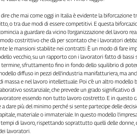
ire che mai come oggi in Italia è evidente la biforcazione t
itto, o tra due modi di essere competitivi. E questa biforcazi
icomincia a guardare da vicino l’organizzazione del lavoro r
n modo costrittivo che dà per scontato che i lavoratori deb
te le mansioni stabilite nei contratti. È un modo di fare im
llo vecchio, su un rapporto con i lavoratori fatto di bassi s
e termine, sfruttamento fino in fondo dello squilibrio di pote
modello diffuso in pezzi dell’industria manifatturiera, ma anc
di massa e nel lavoro intellettuale. Poi c’è un altro modello 
laborativo sostanziale, che prevede un grado significativo di
voratore essendo non tutto lavoro costretto. E in questo ca
 a dare più del minimo perché si sente partecipe delle decisi
 capitale, materiale o immateriale. In questo modello l’impresa
tempi di lavoro, rispettando soprattutto quelli delle donne, 
dei lavoratori.