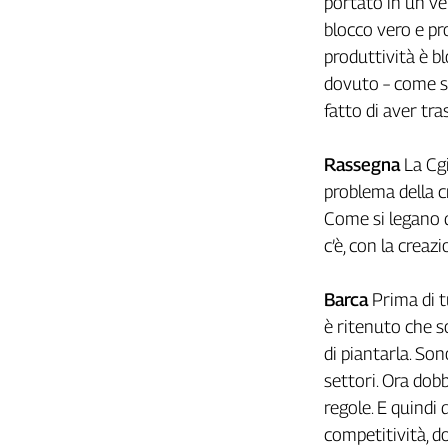
portato in un ve
Cerca
blocco vero e pro
produttività è b
dovuto – come si 
Contatti
fatto di aver tra
La
Rassegna
La Cgi
redazione
problema della c
Come si legano q
Newsletter
c’è, con la creaz
Social
Barca
Prima di tu
è ritenuto che s
di piantarla. Son
settori. Ora do
regole. E quindi
competitività, d