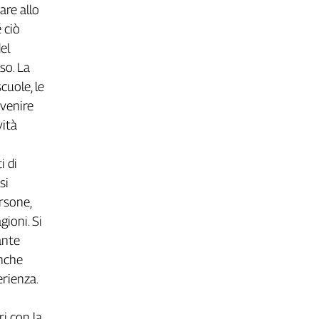
are allo
 ciò
el
so. La
cuole, le
rvenire
vità
i di
si
ersone,
gioni. Si
tante
anche
erienza.
i con la