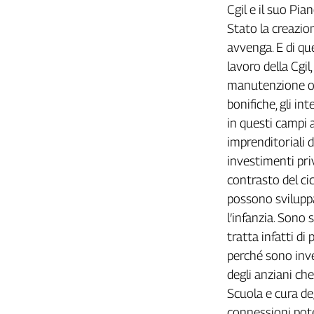
Cgil e il suo Pia
Stato la creazion
avvenga. E di qu
lavoro della Cgi
manutenzione ordi
bonifiche, gli in
in questi campi a
imprenditoriali d
investimenti pri
contrasto del cic
possono sviluppar
l’infanzia. Sono 
tratta infatti di 
perché sono inve
degli anziani ch
Scuola e cura de
connessioni pote