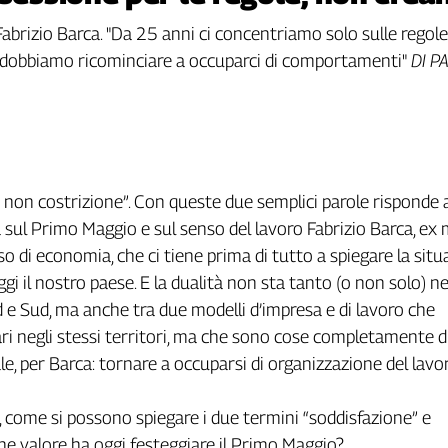
abrizio Barca. "Da 25 anni ci concentriamo solo sulle regole in
a dobbiamo ricominciare a occuparci di comportamenti"
DI P
 non costrizione”. Con queste due semplici parole risponde a
ul Primo Maggio e sul senso del lavoro Fabrizio Barca, ex m
so di economia, che ci tiene prima di tutto a spiegare la sit
gi il nostro paese. E la dualità non sta tanto (o non solo) ne
d e Sud, ma anche tra due modelli d’impresa e di lavoro che
 negli stessi territori, ma che sono cose completamente d
e, per Barca: tornare a occuparsi di organizzazione del lavo
 come si possono spiegare i due termini “soddisfazione” e
che valore ha oggi festeggiare il Primo Maggio?