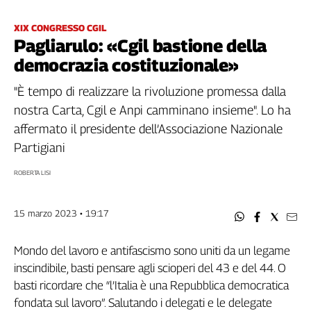
Filcams
Filctem
XIX CONGRESSO CGIL
Pagliarulo: «Cgil bastione della
Fillea
democrazia costituzionale»
Filt
Fiom
"È tempo di realizzare la rivoluzione promessa dalla
Fisac
nostra Carta, Cgil e Anpi camminano insieme". Lo ha
Flai
affermato il presidente dell’Associazione Nazionale
Flc
Partigiani
Fp
Nidil
ROBERTA LISI
Slc
Spi
15 marzo 2023 • 19:17
Inca
Caaf
Mondo del lavoro e antifascismo sono uniti da un legame
inscindibile, basti pensare agli scioperi del 43 e del 44. O
Speciali
basti ricordare che “l’Italia è una Repubblica democratica
G8
fondata sul lavoro”. Salutando i delegati e le delegate
di