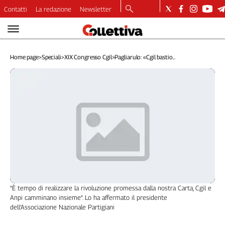
Contatti
La redazione
Newsletter
Video
Podcast
Home page
>
Speciali
>
XIX Congresso Cgil
>
Pagliarulo: «Cgil bastio...
Dirette
Longform
Copertine
Economia
Lavoro
Ambiente
Diritti
Welfare
Italia
Internazionale
"È tempo di realizzare la rivoluzione promessa dalla nostra Carta, Cgil e
Culture
Anpi camminano insieme". Lo ha affermato il presidente
dell’Associazione Nazionale Partigiani
Categorie