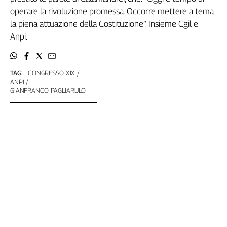
operare la rivoluzione promessa. Occorre mettere a tema
L'Italia
nel
la piena attuazione della Costituzione”. Insieme Cgil e
Lavoro
Anpi.
Territori
Abruzzo-
TAG:
CONGRESSO XIX
Molise
ANPI
GIANFRANCO PAGLIARULO
Alto
Adige
Basilicata
Calabria
Campania
Emilia-
Romagna
Friuli
Venezia
Giulia
Lazio