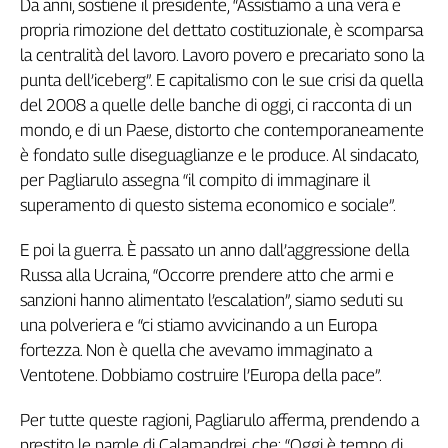
Da anni, sostiene il presidente, “Assistiamo a una vera e
Girasoli
propria rimozione del dettato costituzionale, è scomparsa
Il
Sassolino
la centralità del lavoro. Lavoro povero e precariato sono la
Linea
punta dell’iceberg”. E capitalismo con le sue crisi da quella
Economica
del 2008 a quelle delle banche di oggi, ci racconta di un
Tech
mondo, e di un Paese, distorto che contemporaneamente
It
è fondato sulle diseguaglianze e le produce. Al sindacato,
Easy
per Pagliarulo assegna “il compito di immaginare il
superamento di questo sistema economico e sociale”.
Inserti
Idea
E poi la guerra. È passato un anno dall’aggressione della
Diffusa
Russa alla Ucraina, “Occorre prendere atto che armi e
InFlai
sanzioni hanno alimentato l’escalation”, siamo seduti su
una polveriera e “ci stiamo avvicinando a un Europa
Le
fortezza. Non è quella che avevamo immaginato a
trasmissioni
tv
Ventotene. Dobbiamo costruire l’Europa della pace”.
Work
Per tutte queste ragioni, Pagliarulo afferma, prendendo a
in
Progress
prestito le parole di Calamandrei, che: “Oggi è tempo di