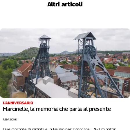
Liguria
Altri articoli
Lombardia
Marche
Piemonte
Puglia
Sardegna
Sicilia
Toscana
Trentino
Umbria
Valle
D'Aosta
Veneto
L'ANNIVERSARIO
Archivio
Storico
Marcinelle, la memoria che parla al presente
1955-
2014
REDAZIONE
Due giornate di iniziative in Belgio per ricordare i 262 minatori