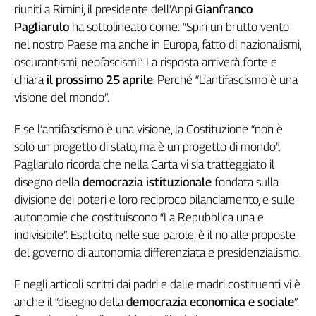
riuniti a Rimini, il presidente dell’Anpi
Gianfranco
Genova,
Pagliarulo
ha sottolineato come: “Spiri un brutto vento
il
nel nostro Paese ma anche in Europa, fatto di nazionalismi,
sangue
della
oscurantismi, neofascismi”. La risposta arriverà forte e
ragione
chiara
il prossimo 25 aprile
. Perché “L’antifascismo è una
120
visione del mondo”.
anni
Cgil
E se l’antifascismo è una visione, la Costituzione “non è
Collettiva
solo un progetto di stato, ma è un progetto di mondo”.
Academy
Pagliarulo ricorda che nella Carta vi sia tratteggiato il
disegno della
democrazia istituzionale
fondata sulla
Collettiva
Play
divisione dei poteri e loro reciproco bilanciamento, e sulle
Rubriche
autonomie che costituiscono “La Repubblica una e
indivisibile”. Esplicito, nelle sue parole, è il no alle proposte
Collettiva
del governo di autonomia differenziata e presidenzialismo.
Talk
La
E negli articoli scritti dai padri e dalle madri costituenti vi è
settimana
Collettiva
anche il “disegno della
democrazia economica e sociale
”.