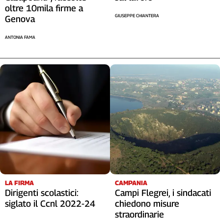
oltre 10mila firme a
Cerca
GIUSEPPE CHIANTERA
Genova
ANTONIA FAMA
Contatti
La
redazione
Newsletter
Social
LA FIRMA
CAMPANIA
Dirigenti scolastici:
Campi Flegrei, i sindacati
siglato il Ccnl 2022-24
chiedono misure
straordinarie