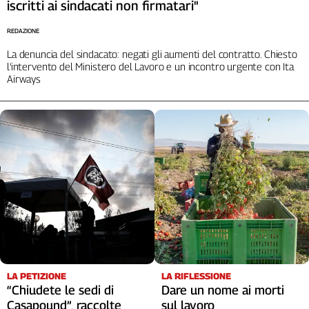
Liguria
iscritti ai sindacati non firmatari"
Lombardia
REDAZIONE
Marche
La denuncia del sindacato: negati gli aumenti del contratto. Chiesto
Piemonte
l'intervento del Ministero del Lavoro e un incontro urgente con Ita
Puglia
Airways
Sardegna
Sicilia
Toscana
Trentino
Umbria
Valle
D'Aosta
Veneto
Archivio
Storico
1955-
LA RIFLESSIONE
LA PETIZIONE
2014
Dare un nome ai morti
“Chiudete le sedi di
sul lavoro
Casapound”, raccolte