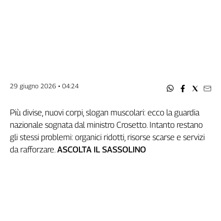
Filcams
Filctem
Fillea
Filt
Fiom
Fisac
Flai
29 giugno 2026 • 04:24
Flc
Fp
Più divise, nuovi corpi, slogan muscolari: ecco la guardia
Nidil
nazionale sognata dal ministro Crosetto. Intanto restano
Slc
gli stessi problemi: organici ridotti, risorse scarse e servizi
Spi
da rafforzare.
ASCOLTA IL SASSOLINO
Inca
Caaf
Speciali
G8
di