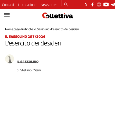
Contatti
La redazione
Newsletter
Video
Podcast
Home page
>
Rubriche
>
Il Sassolino
>
L’esercito dei desideri
Dirette
IL SASSOLINO 257/2026
Longform
L’esercito dei desideri
Copertine
Economia
Lavoro
IL SASSOLINO
Ambiente
di Stefano Milani
Diritti
Welfare
Italia
Internazionale
Culture
Categorie