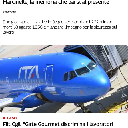
Marcinelle, la memoria che parla al presente
L'Italia
nel
REDAZIONE
Lavoro
Due giornate di iniziative in Belgio per ricordare i 262 minatori
morti l’8 agosto 1956 e rilanciare l’impegno per la sicurezza sul
Territori
lavoro
Abruzzo-
Molise
Alto
Adige
Basilicata
Calabria
Campania
Emilia-
Romagna
Friuli
Venezia
Giulia
IL CASO
Lazio
Filt Cgil: "Gate Gourmet discrimina i lavoratori