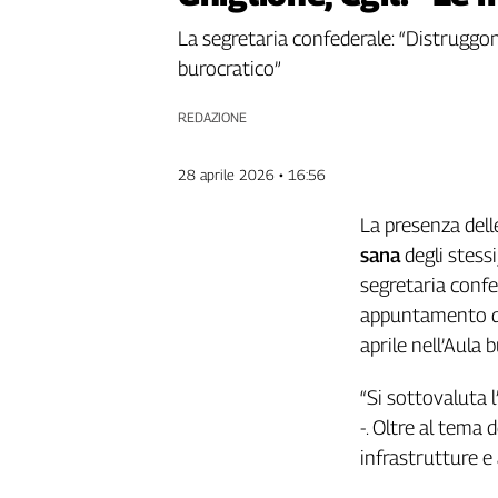
Genova,
La segretaria confederale: “Distruggono 
il
burocratico”
sangue
della
ragione
REDAZIONE
120
anni
28 aprile 2026 • 16:56
Cgil
Collettiva
La presenza dell
Academy
sana
degli stess
segretaria confe
Collettiva
Play
appuntamento del
Rubriche
aprile nell’Aula 
Collettiva
“Si sottovaluta 
Talk
-. Oltre al tema 
La
settimana
infrastrutture e 
Collettiva