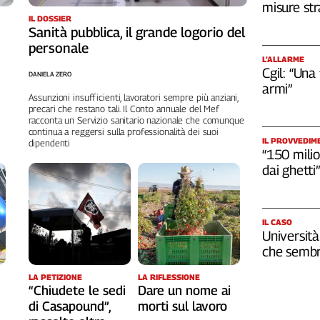
misure str
IL DOSSIER
Sanità pubblica, il grande logorio del
personale
L’ALLARME
Cgil: “Una
DANIELA ZERO
armi”
Assunzioni insufficienti, lavoratori sempre più anziani,
precari che restano tali. Il Conto annuale del Mef
racconta un Servizio sanitario nazionale che comunque
continua a reggersi sulla professionalità dei suoi
IL PROVVEDIM
dipendenti
“150 milio
dai ghetti”
IL CASO
Università
che sembr
LA RIFLESSIONE
LA PETIZIONE
Dare un nome ai
“Chiudete le sedi
morti sul lavoro
di Casapound”,