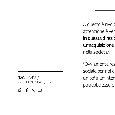
L'Italia
nel
Lavoro
A questo è rivol
Territori
attenzione è ver
Abruzzo-
in questa direz
Molise
un’acquisizione 
Alto
nella società”.
Adige
Basilicata
“Ovviamente resti
Calabria
sociale per noi è
Campania
un po’ a un’inte
TAG:
MAFIA
Emilia-
BENI CONFISCATI
CGIL
potrebbe essere
Romagna
Friuli
Venezia
Giulia
Lazio