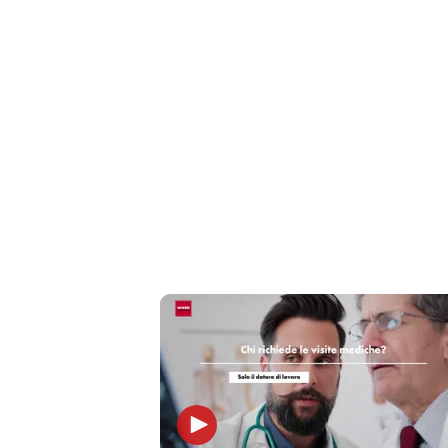
Liguria
Lombardia
Marche
Piemonte
Puglia
Sardegna
Sicilia
Toscana
Trentino
Umbria
Valle
D'Aosta
Veneto
Archivio
Storico
1955-
2014