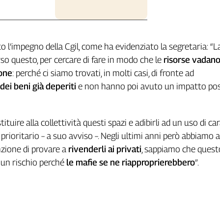
to l’impegno della Cgil, come ha evidenziato la segretaria: “L
so questo, per cercare di fare in modo che le
risorse vadano
ione
: perché ci siamo trovati, in molti casi, di fronte ad
dei beni già deperiti
e non hanno poi avuto un impatto pos
tuire alla collettività questi spazi e adibirli ad un uso di ca
 prioritario – a suo avviso –. Negli ultimi anni però abbiamo a
nzione di provare a
rivenderli ai privati
, sappiamo che quest
 un rischio perché
le mafie se ne riapproprierebbero
”.