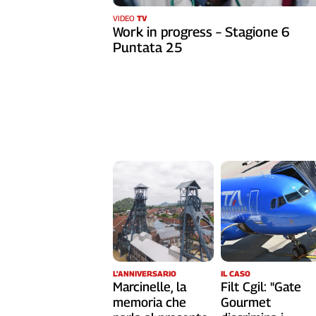
Cerca
VIDEO
TV
Work in progress – Stagione 6
Puntata 25
Contatti
La
redazione
Newsletter
Social
L'ANNIVERSARIO
IL CASO
Marcinelle, la
Filt Cgil: "Gate
memoria che
Gourmet