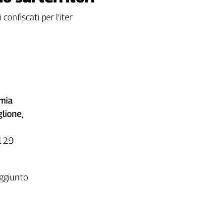
confiscati per l’iter
mia
glione
,
l 29
ggiunto