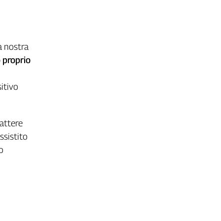
a nostra
 proprio
itivo
rattere
ssistito
o