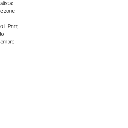
alista:
tre zone
o il Pnrr,
lo
 sempre