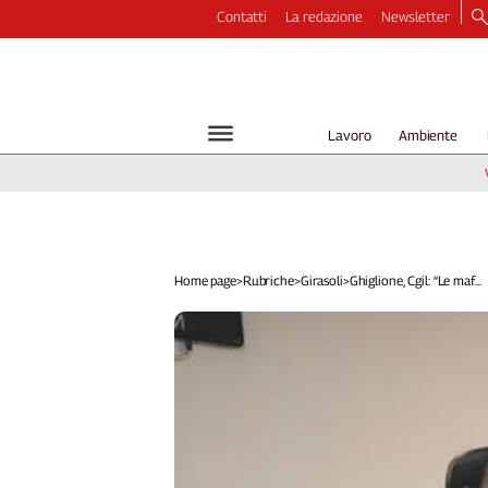
Contatti
La redazione
Newsletter
Video
Podcast
Dirette
Lavoro
Ambiente
Longform
Copertine
Economia
Lavoro
Ambiente
Home page
>
Rubriche
>
Girasoli
>
Ghiglione, Cgil: “Le maf...
Diritti
Welfare
Italia
Internazionale
Culture
Categorie