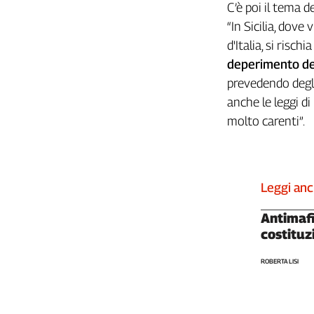
Girasoli
C’è poi il tema d
Il
“In Sicilia, dove
Sassolino
d'Italia, si risc
Linea
deperimento dei
Economica
prevedendo degli
Tech
anche le leggi d
It
Easy
molto carenti”.
Inserti
Idea
Diffusa
Leggi an
InFlai
Antimaf
costituz
Le
trasmissioni
tv
ROBERTA LISI
Work
in
Progress