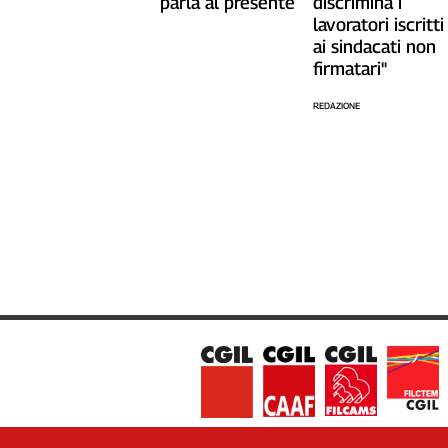
parla al presente
discrimina i
lavoratori iscritti
ai sindacati non
firmatari"
REDAZIONE