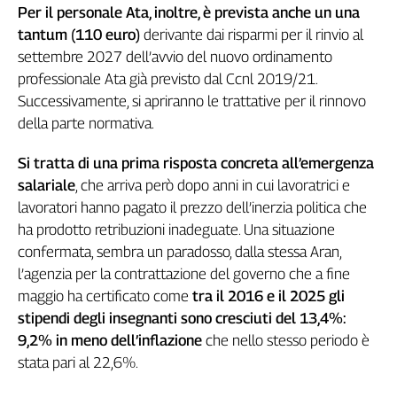
Girasoli
Per il personale Ata, inoltre, è prevista anche un una
Il
tantum (110 euro)
derivante dai risparmi per il rinvio al
Sassolino
settembre 2027 dell’avvio del nuovo ordinamento
Linea
professionale Ata già previsto dal Ccnl 2019/21.
Economica
Successivamente, si apriranno le trattative per il rinnovo
Tech
della parte normativa.
It
Easy
Si tratta di una prima risposta concreta all’emergenza
salariale
, che arriva però dopo anni in cui lavoratrici e
Inserti
lavoratori hanno pagato il prezzo dell’inerzia politica che
Idea
ha prodotto retribuzioni inadeguate. Una situazione
Diffusa
confermata, sembra un paradosso, dalla stessa Aran,
InFlai
l’agenzia per la contrattazione del governo che a fine
Le
maggio ha certificato come
tra il 2016 e il 2025 gli
trasmissioni
stipendi degli insegnanti sono cresciuti del 13,4%:
tv
9,2% in meno dell’inflazione
che nello stesso periodo è
Work
stata pari al 22,6%.
in
Progress