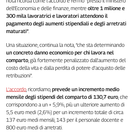
nota ricorda come l’accordo è fermo “presso il ministero
Genova,
dell'Economia e delle finanze, mentre
oltre 1 milione e
il
300 mila lavoratrici e lavoratori attendono il
sangue
pagamento degli aumenti stipendiali e degli arretrati
della
maturati”
.
ragione
120
Una situazione, continua la nota, “che sta determinando
anni
un concreto danno economico per chi lavora nel
Cgil
comparto
, già fortemente penalizzato dall'aumento del
Collettiva
Academy
costo della vita e dalla perdita di potere d'acquisto delle
retribuzioni”.
Collettiva
Play
L’accordo
, ricordiamo,
prevede un incremento medio
Rubriche
mensile degli stipendi del comparto di 130,7 euro
, che
Collettiva
corrispondono a un + 5,9%, più un ulteriore aumento di
Talk
5,5 euro medi (2,6%) per un incremento totale di circa
La
137 euro medi mensili, 143 per il personale docente e
settimana
800 euro medi di arretrati.
Collettiva