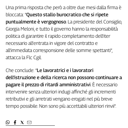
Liguria
Una prima risposta che però a oltre due mesi dalla firma è
Lombardia
bloccata: “
Questo stallo burocratico che si ripete
Marche
puntualmente è vergognoso
. La presidente del Consiglio,
Piemonte
Giorgia Meloni, e tutto il governo hanno la responsabilità
Puglia
politica di garantire il rapido completamento dell'iter
Sardegna
necessario all'entrata in vigore del contratto e
Sicilia
all'immediata corresponsione delle somme spettanti”,
Toscana
attacca la Flc Cgil.
Trentino
Umbria
Che conclude: “
Le lavoratrici e i lavoratori
Valle
dell'istruzione e della ricerca non possono continuare a
D'Aosta
pagare il prezzo di ritardi amministrativi
. È necessario
Veneto
intervenire senza ulteriori indugi affinché gli incrementi
retributivi e gli arretrati vengano erogati nel più breve
Archivio
tempo possibile. Non sono più accettabili ulteriori rinvii".
Storico
1955-
2014