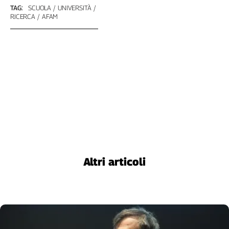
TAG:
SCUOLA
UNIVERSITÀ
Cerca
RICERCA
AFAM
Contatti
La
redazione
Newsletter
Social
Altri articoli