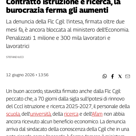
Contratto istruzione e ricerca, la
Filcams
burocrazia ferma gli aumenti
Filctem
Fillea
La denuncia della Flc Cgil: l’intesa, firmata oltre due
Filt
mesi fa, è ancora bloccata al ministero dell’Economia.
Fiom
Penalizzati 1 milione e 300 mila lavoratori e
Fisac
lavoratrici
Flai
STEFANO IUCCI
Flc
Fp
Nidil
12 giugno 2026 • 13:56
Slc
Spi
Un buon accordo, stavolta firmato anche dalla Flc Cgil:
peccato che, a 70 giorni dalla sigla sull’ipotesi di rinnovo
Inca
del Cccl istruzione e ricerca 2025-2027, il personale della
Caaf
scuola
, dell'
università
, della
ricerca
e dell'
Afam
non abbia
Speciali
ancora ricevuto alcun beneficio economico. La denuncia
arriva dal sindacato della conoscenza della Cgil che in una
G8
di