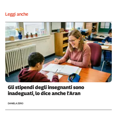
L'Italia
nel
Leggi anche
Lavoro
Territori
Abruzzo-
Molise
Alto
Adige
Basilicata
Calabria
Campania
Emilia-
Gli stipendi degli insegnanti sono
Romagna
inadeguati, lo dice anche l’Aran
Friuli
Venezia
DANIELA ZERO
Giulia
Lazio