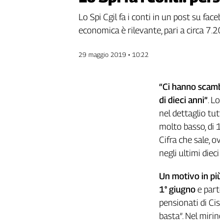
Genova,
Lo Spi Cgil fa i conti in un post su fac
il
economica è rilevante, pari a circa 7.2
sangue
della
ragione
29 maggio 2019 • 10:22
120
anni
Cgil
“Ci hanno scam
Collettiva
di dieci anni”
. L
Academy
nel dettaglio tu
molto basso, di 
Collettiva
Play
Cifra che sale, 
Rubriche
negli ultimi die
Collettiva
Un motivo in più
Talk
1° giugno
e part
La
settimana
pensionati di Cis
Collettiva
basta”. Nel mirin