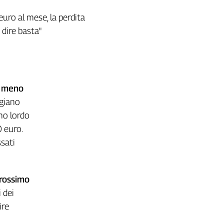
 euro al mese, la perdita
 dire basta"
n meno
ggiano
no lordo
0 euro.
ssati
prossimo
 dei
ire