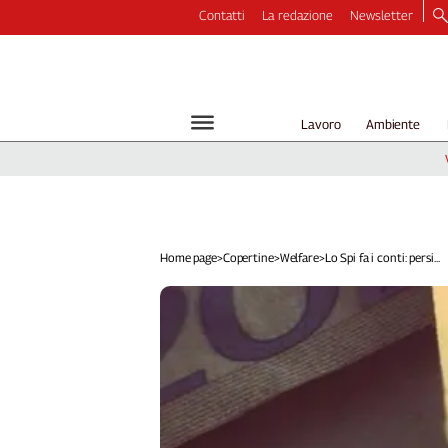
Contatti
La redazione
Newsletter
Video
Podcast
Dirette
Lavoro
Ambiente
Longform
Copertine
Economia
Lavoro
Ambiente
Home page
>
Copertine
>
Welfare
>
Lo Spi fa i conti: persi...
Diritti
Welfare
Italia
Internazionale
Culture
Categorie