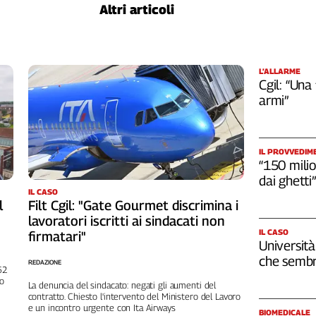
Altri articoli
L’ALLARME
Cgil: “Una
armi”
IL PROVVEDIM
“150 milio
dai ghetti”
IL CASO
l
Filt Cgil: "Gate Gourmet discrimina i
lavoratori iscritti ai sindacati non
IL CASO
firmatari"
Università
che sembr
REDAZIONE
262
no
La denuncia del sindacato: negati gli aumenti del
contratto. Chiesto l'intervento del Ministero del Lavoro
e un incontro urgente con Ita Airways
BIOMEDICALE