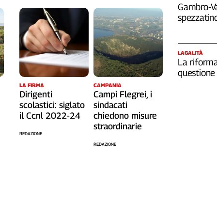
Gambro-Van
spezzatino
LAGALITÀ
La riforma
questione 
LA FIRMA
CAMPANIA
Dirigenti
Campi Flegrei, i
scolastici: siglato
sindacati
il Ccnl 2022-24
chiedono misure
straordinarie
REDAZIONE
REDAZIONE