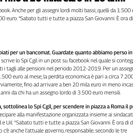
ebook. Anche per gli assegni lordi molti bassi, quelli da 1.500
00 euro. "Sabato tutti e tutte a piazza San Giovanni. È ora di
biati per un bancomat. Guardate quanto abbiamo perso i
o scrive lo Spi Cgil in un post su facebook nel quale si conte
tti i tagli alle pensioni nel periodo 2012-2019. Per un asseg
1.500 euro al mese, la perdita economica è pari a circa 7.20
ovviamente, fino ad arrivare a ben 20 mila euro in meno inca
ci anni da chi ha un assegno lordo di 3.500 euro mensili.
, sottolinea lo Spi Cgil, per scendere in piazza a Roma il 
ecipare alla manifestazione organizzata insieme ai sindacati
l e Uil: “Sabato tutti e tutte a piazza San Giovanni. È ora di d
o c’è anche l’attuale governo, responsabile, secondo le tre