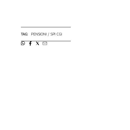
Liguria
Lombardia
Marche
Piemonte
Puglia
TAG:
PENSIONI
SPI CGI
Sardegna
Sicilia
Toscana
Trentino
Umbria
Valle
D'Aosta
Veneto
Archivio
Storico
1955-
2014