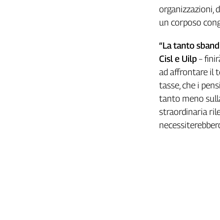
Girasoli
organizzazioni, d
Il
un corposo congu
Sassolino
Linea
“La tanto sband
Economica
Cisl e Uilp
– fin
Tech
ad affrontare il 
It
Easy
tasse, che i pen
tanto meno sulla
Inserti
straordinaria ril
Idea
necessiterebbero 
Diffusa
InFlai
Le
trasmissioni
tv
Work
in
Progress