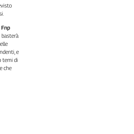
evisto
si.
, Fnp
n basterà
elle
ndenti, e
o temi di
 e che