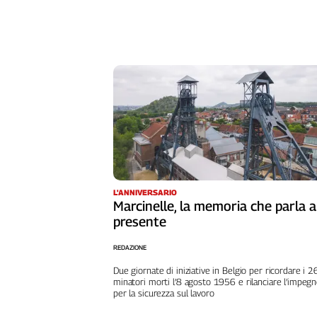
Cerca
Contatti
La
redazione
Newsletter
L'ANNIVERSARIO
Social
Marcinelle, la memoria che parla a
presente
REDAZIONE
Due giornate di iniziative in Belgio per ricordare i 
minatori morti l’8 agosto 1956 e rilanciare l’impeg
per la sicurezza sul lavoro