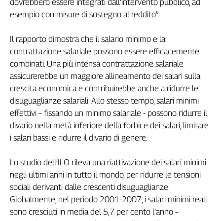
dovrebbero essere integrati dall’intervento pubblico, ad
Cerca
esempio con misure di sostegno al reddito”.
Il rapporto dimostra che il salario minimo e la
Contatti
contrattazione salariale possono essere efficacemente
combinati. Una più intensa contrattazione salariale
La
assicurerebbe un maggiore allineamento dei salari sulla
redazione
crescita economica e contribuirebbe anche a ridurre le
disuguaglianze salariali. Allo stesso tempo, salari minimi
Newsletter
effettivi – fissando un minimo salariale - possono ridurre il
divario nella metà inferiore della forbice dei salari, limitare
i salari bassi e ridurre il divario di genere.
Social
Lo studio dell’ILO rileva una riattivazione dei salari minimi
negli ultimi anni in tutto il mondo, per ridurre le tensioni
sociali derivanti dalle crescenti disuguaglianze.
Globalmente, nel periodo 2001-2007, i salari minimi reali
sono cresciuti in media del 5,7 per cento l’anno –