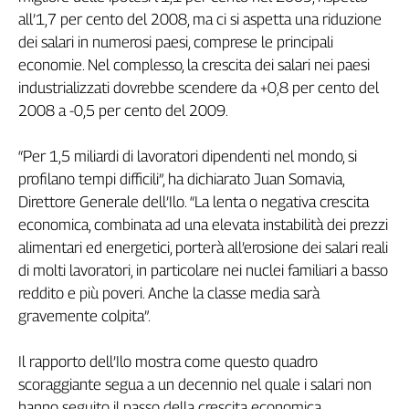
all’1,7 per cento del 2008, ma ci si aspetta una riduzione
Genova,
il
dei salari in numerosi paesi, comprese le principali
sangue
economie. Nel complesso, la crescita dei salari nei paesi
della
industrializzati dovrebbe scendere da +0,8 per cento del
ragione
2008 a -0,5 per cento del 2009.
120
anni
“Per 1,5 miliardi di lavoratori dipendenti nel mondo, si
Cgil
profilano tempi difficili”, ha dichiarato Juan Somavia,
Collettiva
Direttore Generale dell’Ilo. “La lenta o negativa crescita
Academy
economica, combinata ad una elevata instabilità dei prezzi
Collettiva
alimentari ed energetici, porterà all’erosione dei salari reali
Play
di molti lavoratori, in particolare nei nuclei familiari a basso
Rubriche
reddito e più poveri. Anche la classe media sarà
Collettiva
gravemente colpita”.
Talk
La
Il rapporto dell’Ilo mostra come questo quadro
settimana
scoraggiante segua a un decennio nel quale i salari non
Collettiva
hanno seguito il passo della crescita economica.