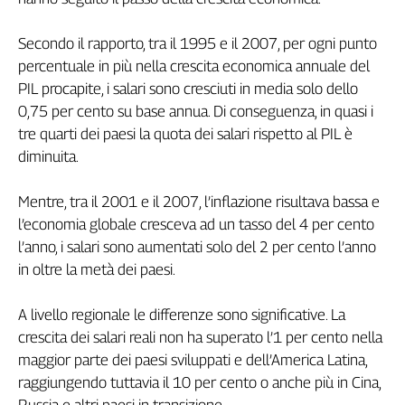
Girasoli
Il
Secondo il rapporto, tra il 1995 e il 2007, per ogni punto
Sassolino
percentuale in più nella crescita economica annuale del
Linea
PIL procapite, i salari sono cresciuti in media solo dello
Economica
0,75 per cento su base annua. Di conseguenza, in quasi i
Tech
It
tre quarti dei paesi la quota dei salari rispetto al PIL è
Easy
diminuita.
Inserti
Mentre, tra il 2001 e il 2007, l’inflazione risultava bassa e
Idea
l’economia globale cresceva ad un tasso del 4 per cento
Diffusa
l’anno, i salari sono aumentati solo del 2 per cento l’anno
InFlai
in oltre la metà dei paesi.
Le
A livello regionale le differenze sono significative. La
trasmissioni
tv
crescita dei salari reali non ha superato l’1 per cento nella
maggior parte dei paesi sviluppati e dell’America Latina,
Work
raggiungendo tuttavia il 10 per cento o anche più in Cina,
in
Progress