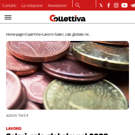
Contatti
La redazione
Newsletter
Video
Podcast
Home page
>
Copertine
>
Lavoro
>
Salari, calo globale: ne...
Dirette
Longform
Copertine
Economia
Lavoro
Ambiente
Diritti
Welfare
Italia
Internazionale
autore: bw14
Culture
Categorie
LAVORO