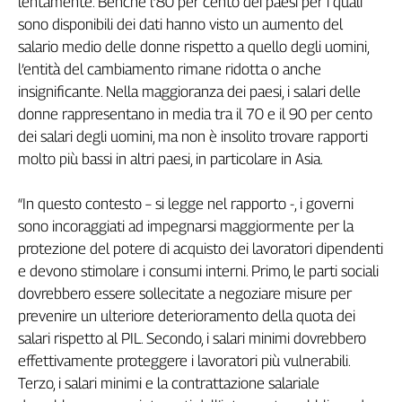
lentamente. Benché l’80 per cento dei paesi per i quali
Liguria
sono disponibili dei dati hanno visto un aumento del
Lombardia
salario medio delle donne rispetto a quello degli uomini,
Marche
l’entità del cambiamento rimane ridotta o anche
Piemonte
insignificante. Nella maggioranza dei paesi, i salari delle
Puglia
donne rappresentano in media tra il 70 e il 90 per cento
Sardegna
dei salari degli uomini, ma non è insolito trovare rapporti
Sicilia
molto più bassi in altri paesi, in particolare in Asia.
Toscana
Trentino
“In questo contesto – si legge nel rapporto -, i governi
Umbria
sono incoraggiati ad impegnarsi maggiormente per la
Valle
protezione del potere di acquisto dei lavoratori dipendenti
D'Aosta
e devono stimolare i consumi interni. Primo, le parti sociali
Veneto
dovrebbero essere sollecitate a negoziare misure per
prevenire un ulteriore deterioramento della quota dei
Archivio
Storico
salari rispetto al PIL. Secondo, i salari minimi dovrebbero
1955-
effettivamente proteggere i lavoratori più vulnerabili.
2014
Terzo, i salari minimi e la contrattazione salariale