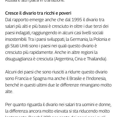
Russia e altri paesi in transizione.
L'Italia
nel
Cresce il divario tra ricchi e poveri
Lavoro
Dal rapporto emerge anche che dal 1995 il divario tra
salari più alti e più bassi è cresciuto in oltre i due terzi dei
Territori
paesi indagati, raggiungendo in alcuni casi livelli sociali
Abruzzo-
insostenibili. Tra i paesi sviluppati, la Germania, la Polonia e
Molise
gli Stati Uniti sono i paesi nei quali questo divario è
Alto
cresciuto più rapidamente. Anche in altre regioni la
Adige
disuguaglianza è cresciuta (Argentina, Cina e Thailandia).
Basilicata
Calabria
Alcuni dei paesi che sono riusciti a ridurre questo divario
Campania
sono Francia e Spagna ma anche il Brasile e l’Indonesia,
Emilia-
benché in questi ultimi due le differenze rimangano molto
Romagna
alte.
Friuli
Venezia
Per quanto riguarda il divario nei salari tra uomini e donne,
Giulia
la differenza ancora molto elevata si sta riducendo molto
Lazio