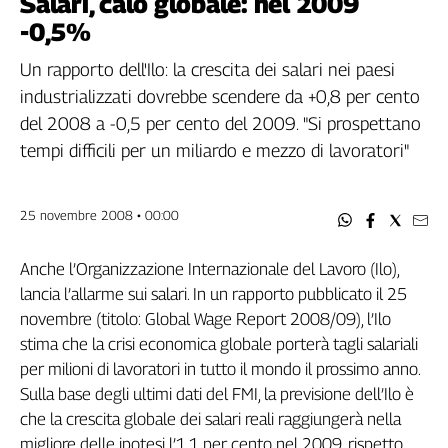
Salari, calo globale: nel 2009
Filcams
-0,5%
Filctem
Fillea
Un rapporto dell'Ilo: la crescita dei salari nei paesi
Filt
industrializzati dovrebbe scendere da +0,8 per cento
Fiom
del 2008 a -0,5 per cento del 2009. "Si prospettano
Fisac
tempi difficili per un miliardo e mezzo di lavoratori"
Flai
Flc
25 novembre 2008 • 00:00
Fp
Nidil
Anche l’Organizzazione Internazionale del Lavoro (Ilo),
Slc
lancia l’allarme sui salari. In un rapporto pubblicato il 25
Spi
novembre (titolo: Global Wage Report 2008/09), l’Ilo
Inca
stima che la crisi economica globale porterà tagli salariali
Caaf
per milioni di lavoratori in tutto il mondo il prossimo anno.
Speciali
Sulla base degli ultimi dati del FMI, la previsione dell’Ilo è
che la crescita globale dei salari reali raggiungerà nella
G8
migliore delle ipotesi l’1,1 per cento nel 2009, rispetto
di