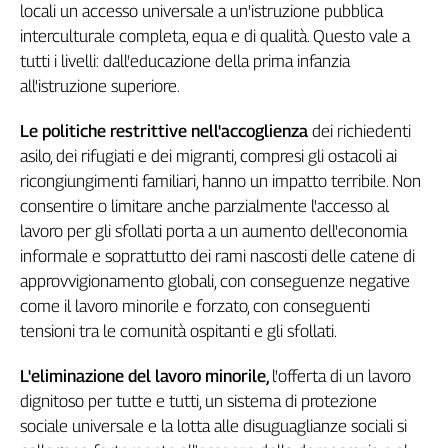
locali un accesso universale a un'istruzione pubblica
Cerca
interculturale completa, equa e di qualità. Questo vale a
tutti i livelli: dall'educazione della prima infanzia
all'istruzione superiore.
Contatti
Le politiche restrittive nell'accoglienza
dei richiedenti
La
asilo, dei rifugiati e dei migranti, compresi gli ostacoli ai
redazione
ricongiungimenti familiari, hanno un impatto terribile. Non
consentire o limitare anche parzialmente l'accesso al
Newsletter
lavoro per gli sfollati porta a un aumento dell'economia
informale e soprattutto dei rami nascosti delle catene di
approvvigionamento globali, con conseguenze negative
Social
come il lavoro minorile e forzato, con conseguenti
tensioni tra le comunità ospitanti e gli sfollati.
L'eliminazione del lavoro minorile,
l'offerta di un lavoro
dignitoso per tutte e tutti, un sistema di protezione
sociale universale e la lotta alle disuguaglianze sociali si