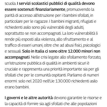
Liguria
scuola.
I servizi scolastici pubblici di qualità devono
Lombardia
essere sostenuti finanziariamente
, promuovendo la
Marche
parità di accesso all'istruzione per i bambini sfollati, in
Piemonte
particolare per le ragazze. I bambini migranti, rifugiati e
Puglia
richiedenti asilo sono più vulnerabili degli adulti,
Sardegna
soprattutto se non accompagnati. La loro vulnerabilità li
Sicilia
rende più esposti alla violenza, allo sfruttamento e al
Toscana
traffico di esseri umani, oltre che ad abusi fisici, psicologici
e sessuali.
Solo in Italia ci sono oltre 12.000 minori non
Trentino
accompagnati
. Nelle crisi legate allo sfollamento forzato,
Umbria
un'istruzione pubblica di qualità in ambienti sicuri è
Valle
D'Aosta
cruciale e rappresenta una priorità importante sia per gli
Veneto
sfollati che per le comunità ospitanti. Parliamo di numeri
enormi: solo nel 2020 nell'Ue 130.000 richiedenti asilo
Archivio
erano bambini.
Storico
1955-
2014
I governi e le altre autorità
devono garantire le risorse e
la capacità di fornire sia agli sfollati che alle popolazioni