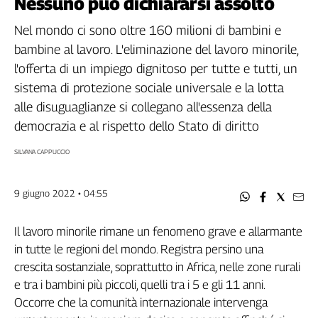
Nessuno può dichiararsi assolto
Filcams
Filctem
Nel mondo ci sono oltre 160 milioni di bambini e
Fillea
bambine al lavoro. L'eliminazione del lavoro minorile,
Filt
l'offerta di un impiego dignitoso per tutte e tutti, un
Fiom
sistema di protezione sociale universale e la lotta
Fisac
alle disuguaglianze si collegano all'essenza della
Flai
democrazia e al rispetto dello Stato di diritto
Flc
SILVANA CAPPUCCIO
Fp
Nidil
Slc
9 giugno 2022 • 04:55
Spi
Inca
Il lavoro minorile rimane un fenomeno grave e allarmante
in tutte le regioni del mondo. Registra persino una
Caaf
crescita sostanziale, soprattutto in Africa, nelle zone rurali
Speciali
e tra i bambini più piccoli, quelli tra i 5 e gli 11 anni.
Occorre che la comunità internazionale intervenga
G8
di