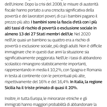
dell'Unione. Dopo la crisi del 2008, le misure di austerità
L'Italia
fiscale hanno portato a una crescita significativa della
nel
Lavoro
povertà e dei lavoratori poveri, di cui i bambini pagano il
prezzo più alto.
I bambini sono la fascia d'età con i più
Territori
alti tassi di rischio di povertà o esclusione sociale in
Abruzzo-
almeno 13 dei 27 Stati membri dell'Ue
. Nel 2020
Molise
nell'Ue quasi un bambino su quattro era a rischio di
Alto
povertà o esclusione sociale, più degli adulti. Non è difficile
Adige
immaginare che in questi due anni la situazione sia
Basilicata
significativamente peggiorata. Nell'Ue i tassi di abbandono
Calabria
scolastico rimangono statisticamente importanti,
Campania
rappresentando in media il 10,2%, con Spagna e Romania
Emilia-
in testa al continente con le percentuali più alte,
Romagna
rispettivamente del 16% e del 16,4%.
In Italia, la regione
Friuli
Sicilia ha il triste primato di quasi il 20%.
Venezia
Giulia
Inoltre, in tutta Europa, le minoranze etniche e gli
Lazio
immigrati hanno maggiori probabilità di abbandonare la