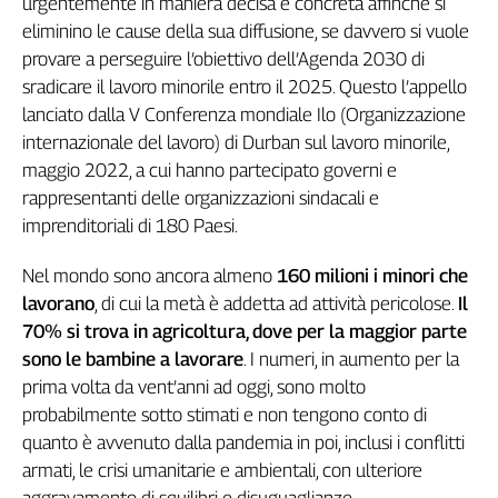
urgentemente in maniera decisa e concreta affinché si
Genova,
eliminino le cause della sua diffusione, se davvero si vuole
il
provare a perseguire l’obiettivo dell’Agenda 2030 di
sangue
sradicare il lavoro minorile entro il 2025. Questo l’appello
della
lanciato dalla V Conferenza mondiale Ilo (Organizzazione
ragione
internazionale del lavoro) di Durban sul lavoro minorile,
120
maggio 2022, a cui hanno partecipato governi e
anni
Cgil
rappresentanti delle organizzazioni sindacali e
Collettiva
imprenditoriali di 180 Paesi.
Academy
Nel mondo sono ancora almeno
160 milioni i minori che
Collettiva
lavorano
, di cui la metà è addetta ad attività pericolose.
Il
Play
70% si trova in agricoltura, dove per la maggior parte
Rubriche
sono le bambine a lavorare
. I numeri, in aumento per la
Collettiva
prima volta da vent’anni ad oggi, sono molto
Talk
probabilmente sotto stimati e non tengono conto di
La
quanto è avvenuto dalla pandemia in poi, inclusi i conflitti
settimana
armati, le crisi umanitarie e ambientali, con ulteriore
Collettiva