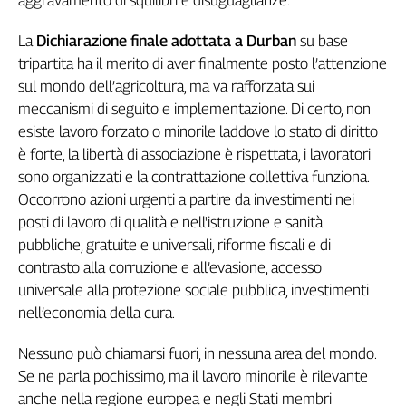
aggravamento di squilibri e disuguaglianze.
Girasoli
Il
La
Dichiarazione finale adottata a Durban
su base
Sassolino
tripartita ha il merito di aver finalmente posto l’attenzione
Linea
sul mondo dell’agricoltura, ma va rafforzata sui
Economica
meccanismi di seguito e implementazione. Di certo, non
Tech
esiste lavoro forzato o minorile laddove lo stato di diritto
It
Easy
è forte, la libertà di associazione è rispettata, i lavoratori
sono organizzati e la contrattazione collettiva funziona.
Inserti
Occorrono azioni urgenti a partire da investimenti nei
Idea
posti di lavoro di qualità e nell'istruzione e sanità
Diffusa
pubbliche, gratuite e universali, riforme fiscali e di
InFlai
contrasto alla corruzione e all’evasione, accesso
universale alla protezione sociale pubblica, investimenti
Le
nell’economia della cura.
trasmissioni
tv
Nessuno può chiamarsi fuori, in nessuna area del mondo.
Work
Se ne parla pochissimo, ma il lavoro minorile è rilevante
in
anche nella regione europea e negli Stati membri
Progress