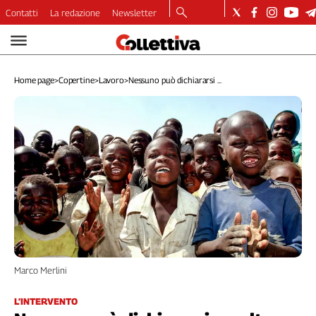
Contatti
La redazione
Newsletter
Video
Podcast
Home page
>
Copertine
>
Lavoro
>
Nessuno può dichiararsi ...
Dirette
Longform
Copertine
Economia
Lavoro
Ambiente
Diritti
Welfare
Italia
Internazionale
Culture
Marco Merlini
Categorie
L’INTERVENTO