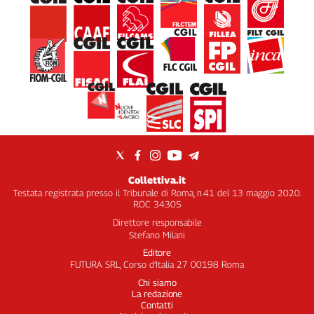
Collettiva.it
Testata registrata presso il Tribunale di Roma, n.41 del 13 maggio 2020.
ROC 34305
Direttore responsabile
Stefano Milani
Editore
FUTURA SRL, Corso d’Italia 27 00198 Roma
Chi siamo
La redazione
Contatti