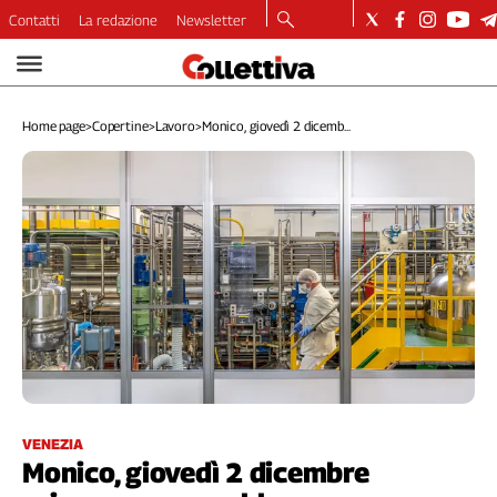
Contatti
La redazione
Newsletter
Video
Podcast
Home page
>
Copertine
>
Lavoro
>
Monico, giovedì 2 dicemb...
Dirette
Longform
Copertine
Economia
Lavoro
Ambiente
Diritti
Welfare
Italia
Internazionale
Culture
VENEZIA
Monico, giovedì 2 dicembre
Categorie