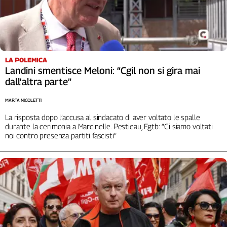
Girasoli
Il
Sassolino
Linea
Economica
LA POLEMICA
Tech
Landini smentisce Meloni: “Cgil non si gira mai
It
dall'altra parte”
Easy
MARTA NICOLETTI
Inserti
La risposta dopo l’accusa al sindacato di aver voltato le spalle
Idea
durante la cerimonia a Marcinelle. Pestieau, Fgtb: “Ci siamo voltati
Diffusa
noi contro presenza partiti fascisti”
InFlai
Le
trasmissioni
tv
Work
in
Progress