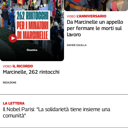
Cerca
L'ANNIVERSARIO
VIDEO
Da Marcinelle un appello
Contatti
per fermare le morti sul
lavoro
La
DAVIDE COLELLA
redazione
Newsletter
IL RICORDO
VIDEO
Marcinelle, 262 rintocchi
Social
REDAZIONE
LA LETTERA
Il Nobel Parisi: “La solidarietà tiene insieme una
comunità”