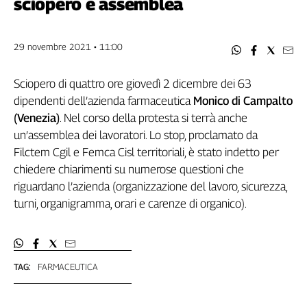
sciopero e assemblea
Filcams
Filctem
Fillea
29 novembre 2021 • 11:00
Filt
Fiom
Sciopero di quattro ore giovedì 2 dicembre dei 63
Fisac
dipendenti dell’azienda farmaceutica
Monico di Campalto
Flai
(Venezia)
. Nel corso della protesta si terrà anche
Flc
un’assemblea dei lavoratori. Lo stop, proclamato da
Fp
Filctem Cgil e Femca Cisl territoriali, è stato indetto per
chiedere chiarimenti su numerose questioni che
Nidil
riguardano l’azienda (organizzazione del lavoro, sicurezza,
Slc
turni, organigramma, orari e carenze di organico).
Spi
Inca
Caaf
TAG:
FARMACEUTICA
Speciali
G8
di