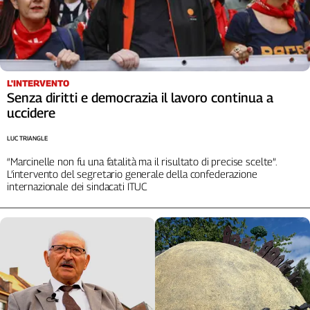
L'Italia
nel
Lavoro
Territori
L'INTERVENTO
Senza diritti e democrazia il lavoro continua a
Abruzzo-
uccidere
Molise
Alto
LUC TRIANGLE
Adige
“Marcinelle non fu una fatalità ma il risultato di precise scelte”.
Basilicata
L’intervento del segretario generale della confederazione
Calabria
internazionale dei sindacati ITUC
Campania
Emilia-
Romagna
Friuli
Venezia
Giulia
Lazio