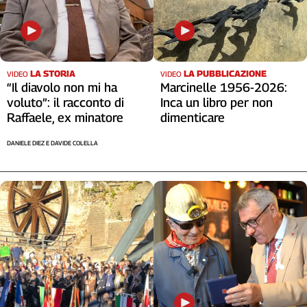
Liguria
Lombardia
Marche
Piemonte
LA STORIA
LA PUBBLICAZIONE
VIDEO
VIDEO
Puglia
“Il diavolo non mi ha
Marcinelle 1956-2026:
Sardegna
voluto”: il racconto di
Inca un libro per non
Sicilia
Raffaele, ex minatore
dimenticare
Toscana
DANIELE DIEZ E DAVIDE COLELLA
Trentino
Umbria
Valle
D'Aosta
Veneto
Archivio
Storico
1955-
2014