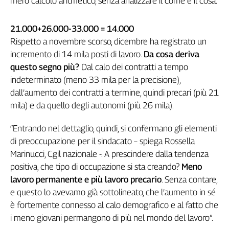
mero calcolo aritmetico, senza analizzare il come e il cosa.
Genova,
il
21.000+26.000-33.000 = 14.000
sangue
Rispetto a novembre scorso, dicembre ha registrato un
della
incremento di 14 mila posti di lavoro.
Da cosa deriva
ragione
questo segno più?
Dal calo dei contratti a tempo
120
anni
indeterminato (meno 33 mila per la precisione),
Cgil
dall’aumento dei contratti a termine, quindi precari (più 21
Collettiva
mila) e da quello degli autonomi (più 26 mila).
Academy
“Entrando nel dettaglio, quindi, si confermano gli elementi
Collettiva
di preoccupazione per il sindacato – spiega Rossella
Play
Marinucci, Cgil nazionale -. A prescindere dalla tendenza
Rubriche
positiva, che tipo di occupazione si sta creando?
Meno
Collettiva
lavoro permanente e più lavoro precario
. Senza contare,
Talk
e questo lo avevamo già sottolineato, che l’aumento in sé
La
è fortemente connesso al calo demografico e al fatto che
settimana
i meno giovani permangono di più nel mondo del lavoro”.
Collettiva