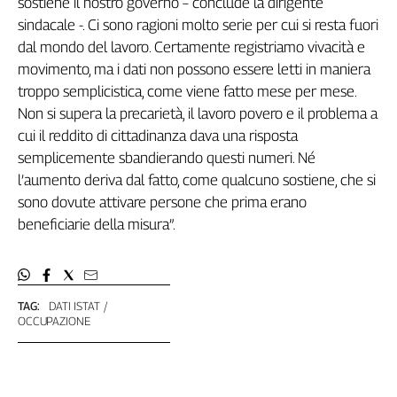
sostiene il nostro governo – conclude la dirigente
Liguria
sindacale -. Ci sono ragioni molto serie per cui si resta fuori
Lombardia
dal mondo del lavoro. Certamente registriamo vivacità e
Marche
movimento, ma i dati non possono essere letti in maniera
Piemonte
troppo semplicistica, come viene fatto mese per mese.
Puglia
Non si supera la precarietà, il lavoro povero e il problema a
Sardegna
cui il reddito di cittadinanza dava una risposta
Sicilia
semplicemente sbandierando questi numeri. Né
Toscana
l’aumento deriva dal fatto, come qualcuno sostiene, che si
Trentino
sono dovute attivare persone che prima erano
Umbria
beneficiarie della misura”.
Valle
D'Aosta
Veneto
TAG:
DATI ISTAT
Archivio
OCCUPAZIONE
Storico
1955-
2014