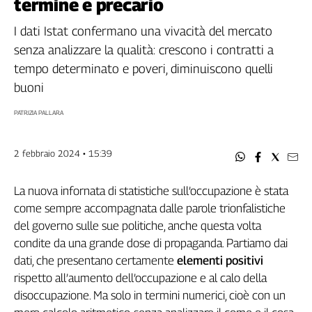
termine e precario
Filcams
Filctem
I dati Istat confermano una vivacità del mercato
Fillea
senza analizzare la qualità: crescono i contratti a
Filt
tempo determinato e poveri, diminuiscono quelli
Fiom
buoni
Fisac
PATRIZIA PALLARA
Flai
Flc
Fp
2 febbraio 2024 • 15:39
Nidil
Slc
La nuova infornata di statistiche sull’occupazione è stata
come sempre accompagnata dalle parole trionfalistiche
Spi
del governo sulle sue politiche, anche questa volta
Inca
condite da una grande dose di propaganda. Partiamo dai
Caaf
dati, che presentano certamente
elementi positivi
Speciali
rispetto all’aumento dell’occupazione e al calo della
disoccupazione. Ma solo in termini numerici, cioè con un
G8
di