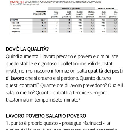
Girasoli
Il
Sassolino
Linea
Economica
Tech
It
Easy
DOV’È LA QUALITÀ?
Quindi aumenta il lavoro precario e povero e diminuisce
Inserti
quello stabile e dignitoso. I bollettini mensili dell’Istat,
infatti, non forniscono informazioni sulla
qualità dei posti
Idea
Diffusa
di lavoro
che si creano e si perdono. Quanto durano
InFlai
questi contratti? Quante ore di lavoro prevedono? Quale il
salario medio? Quanti contratti a termine vengono
Le
trasformati in tempo indeterminato?
trasmissioni
tv
LAVORO POVERO, SALARIO POVERO
Work
“Il punto è proprio questo – prosegue Marinucci -: la
in
Progress