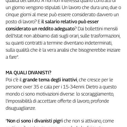
qualità del lavoro. A noi non interessa quanti contratti di
L'Italia
un giorno vengono stipulati. Un lavoro che dura uno, due o
nel
cinque giorni al mese può essere considerato davvero un
Lavoro
posto di lavoro? E
il salario relativo può esser
considerato un reddito adeguato
? Dai bollettini mensili
Territori
dell’Istat non abbiamo dati sugli orari, sulle trasformazioni,
Abruzzo-
su quanti contratti a termine diventano indeterminati,
Molise
sulla qualità che è la vera analisi che bisognerebbe iniziare
Alto
a fare”.
Adige
Basilicata
MA QUALI DIVANISTI?
Calabria
Poi c’è il
grande tema degli inattivi
, che cresce per le
Campania
persone over 35 e cala per i 15-34enni. Dietro a questo
Emilia-
mondo ci sono motivazioni diverse: lo scoraggiamento,
Romagna
l’impossibilità di accettare offerte di lavoro, profonde
Friuli
disuguaglianze.
Venezia
Giulia
“
Non ci sono i divanisti pigri
che non si attivano, come
Lazio