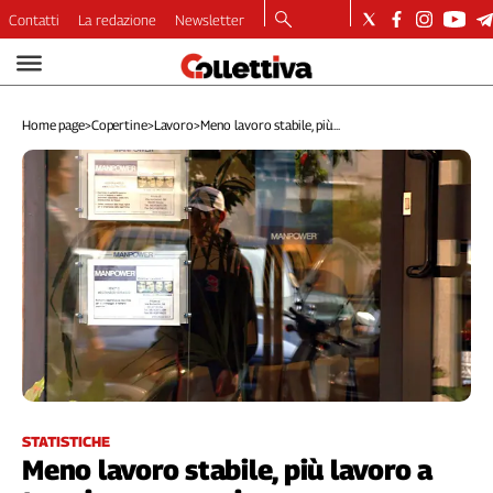
Contatti
La redazione
Newsletter
Video
Podcast
Home page
>
Copertine
>
Lavoro
>
Meno lavoro stabile, più...
Dirette
Longform
Copertine
Economia
Lavoro
Ambiente
Diritti
Welfare
Italia
Internazionale
Culture
STATISTICHE
Meno lavoro stabile, più lavoro a
Categorie