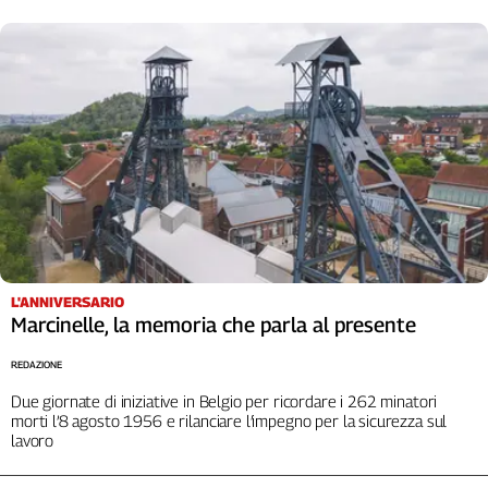
Liguria
Lombardia
Marche
Piemonte
Puglia
Sardegna
Sicilia
Toscana
Trentino
Umbria
Valle
L'ANNIVERSARIO
D'Aosta
Marcinelle, la memoria che parla al presente
Veneto
REDAZIONE
Archivio
Due giornate di iniziative in Belgio per ricordare i 262 minatori
Storico
morti l’8 agosto 1956 e rilanciare l’impegno per la sicurezza sul
1955-
lavoro
2014