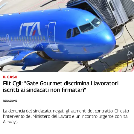
Cerca
Contatti
La
redazione
Newsletter
IL CASO
Filt Cgil: "Gate Gourmet discrimina i lavoratori
Social
iscritti ai sindacati non firmatari"
REDAZIONE
La denuncia del sindacato: negati gli aumenti del contratto. Chiesto
l'intervento del Ministero del Lavoro e un incontro urgente con Ita
Airways