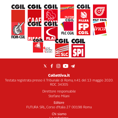
Collettiva.it
Testata registrata presso il Tribunale di Roma, n.41 del 13 maggio 2020.
ROC 34305
Direttore responsabile
Stefano Milani
Editore
FUTURA SRL, Corso d’Italia 27 00198 Roma
Chi siamo