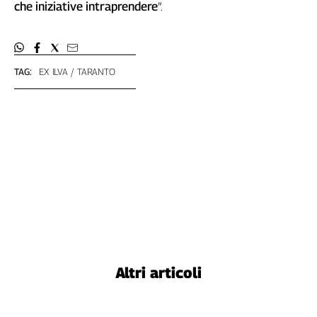
che iniziative intraprendere
”.
L'Italia
nel
Lavoro
TAG:
EX ILVA
TARANTO
Territori
Abruzzo-
Molise
Alto
Adige
Basilicata
Calabria
Campania
Emilia-
Romagna
Friuli
Venezia
Altri articoli
Giulia
Lazio