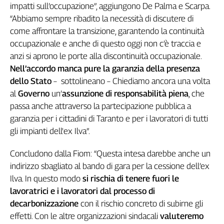
Girasoli
impatti sull’occupazione”, aggiungono De Palma e Scarpa.
Il
“Abbiamo sempre ribadito la necessità di discutere di
Sassolino
come affrontare la transizione, garantendo la continuità
Linea
occupazionale e anche di questo oggi non c’è traccia e
Economica
anzi si aprono le porte alla discontinuità occupazionale.
Tech
Nell’accordo manca pure la garanzia della presenza
It
dello Stato
– sottolineano – Chiediamo ancora una volta
Easy
al
Governo
un’
assunzione di responsabilità piena
, che
Inserti
passa anche attraverso la partecipazione pubblica a
garanzia per i cittadini di Taranto e per i lavoratori di tutti
Idea
gli impianti dell'ex Ilva”.
Diffusa
InFlai
Concludono dalla Fiom: “Questa intesa darebbe anche un
indirizzo sbagliato al bando di gara per la cessione dell’ex
Le
trasmissioni
Ilva. In questo modo
si rischia di tenere fuori le
tv
lavoratrici e i lavoratori dal processo di
Work
decarbonizzazione
con il rischio concreto di subirne gli
in
effetti. Con le altre organizzazioni sindacali
valuteremo
Progress