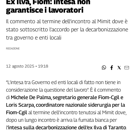
Ex Ilva, Fiom: intesa non
Filcams
garantisce i lavoratori
Filctem
Fillea
Il commento al termine dell’incontro al Mimit dove è
Filt
stato sottoscritto l’accordo per la decarbonizzazione
Fiom
tra governo e enti locali
Fisac
REDAZIONE
Flai
Flc
12 agosto 2025 • 19:18
Fp
Nidil
“L’intesa tra Governo ed enti locali di fatto non tiene in
Slc
considerazione la questione del lavoro”. È il commento
Spi
di
Michele De Palma, segretario generale Fiom-Cgil e
Inca
Loris Scarpa, coordinatore nazionale siderurgia per la
Caaf
Fiom-Cgil
al termine dell’incontro tenutosi al Mimit dove,
Speciali
dopo un lungo incontro è arriva la fumata bianca per
l
’intesa sulla decarbonizzazione dell’ex Ilva di Taranto
.
G8
di