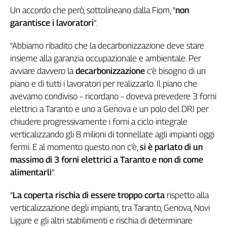
Un accordo che però, sottolineano dalla Fiom, “
non
Genova,
il
garantisce i lavoratori
”.
sangue
della
“Abbiamo ribadito che la decarbonizzazione deve stare
ragione
insieme alla garanzia occupazionale e ambientale. Per
120
avviare davvero la
decarbonizzazione
c’è bisogno di un
anni
piano e di tutti i lavoratori per realizzarlo. Il piano che
Cgil
avevamo condiviso – ricordano – doveva prevedere 3 forni
Collettiva
elettrici a Taranto e uno a Genova e un polo del DRI per
Academy
chiudere progressivamente i forni a ciclo integrale
Collettiva
verticalizzando gli 8 milioni di tonnellate agli impianti oggi
Play
fermi. E al momento questo non c’è,
si è parlato di un
Rubriche
massimo di 3 forni elettrici a Taranto e non di come
Collettiva
alimentarli
”.
Talk
"
La coperta rischia di essere troppo corta
rispetto alla
La
settimana
verticalizzazione degli impianti, tra Taranto, Genova, Novi
Collettiva
Ligure e gli altri stabilimenti e rischia di determinare