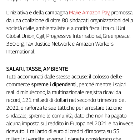
Genova,
L’iniziativa è della campagna
Make Amazon Pay
, promossa
il
sangue
da una coalizione di oltre 80 sindacati, organizzazioni della
della
società civile, ambientaliste e autorità fiscali tra cui Uni
ragione
Global Union, Cgil, Progressive International, Greenpeace,
120
350.org, Tax Justice Network e Amazon Workers
anni
International.
Cgil
Collettiva
SALARI, TASSE, AMBIENTE
Academy
Tutti accomunati dalle stesse accuse: il colosso dell’e-
Collettiva
commerce
spreme i dipendenti,
perché mentre i salari
Play
reali diminuiscono, la multinazionale registra ricavi da
Rubriche
record, 121 miliardi di dollari nel secondo trimestre del
Collettiva
2022, e rafforza le sue tattiche per arrestare l'azione
Talk
sindacale; spreme le comunità, dato che non ha pagato
La
alcuna imposta sul reddito in Europa nel 2021 e ha invece
settimana
ricevuto 1 miliardo di euro di crediti d'imposta su 55
Collettiva
miliardi di vendite; spreme il pianeta, considerato che