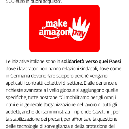
500 euro in buoni acquisto”.
L'Italia
nel
Lavoro
Territori
Abruzzo-
Molise
Alto
Adige
Le iniziative italiane sono in
solidarietà verso quei Paesi
Basilicata
dove i lavoratori non hanno relazioni sindacali, dove come
Calabria
in Germania devono fare sciopero perché vengano
applicati i contratti collettivi di settore. E alle denunce e
Campania
richieste avanzate a livello globale si aggiungono quelle
Emilia-
Romagna
specifiche, tutte nostrane. “Ci mobilitiamo per gli orari, i
Friuli
ritmi e in generale l’organizzazione del lavoro di tutti gli
Venezia
addetti, anche dei somministrati – riprende Cavallini -, per
Giulia
la stabilizzazione dei precari, per affrontare la questione
Lazio
delle tecnologie di sorveglianza e della protezione dei