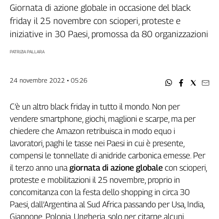
Filcams
Giornata di azione globale in occasione del black
Filctem
friday il 25 novembre con scioperi, proteste e
Fillea
iniziative in 30 Paesi, promossa da 80 organizzazioni
Filt
PATRIZIA PALLARA
Fiom
Fisac
24 novembre 2022 • 05:26
Flai
Flc
C’è un altro black friday in tutto il mondo. Non per
Fp
vendere smartphone, giochi, maglioni e scarpe, ma per
Nidil
chiedere che Amazon retribuisca in modo equo i
Slc
lavoratori, paghi le tasse nei Paesi in cui è presente,
Spi
compensi le tonnellate di anidride carbonica emesse. Per
Inca
il terzo anno una
giornata di azione globale
con scioperi,
Caaf
proteste e mobilitazioni il 25 novembre, proprio in
concomitanza con la festa dello shopping in circa 30
Speciali
Paesi, dall’Argentina al Sud Africa passando per Usa, India,
G8
Giappone, Polonia, Ungheria, solo per citarne alcuni.
di