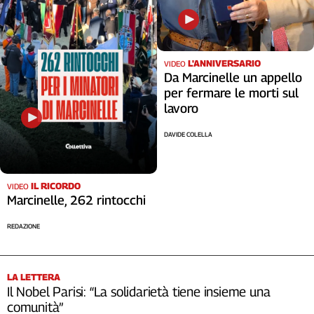
L'ANNIVERSARIO
VIDEO
Da Marcinelle un appello
per fermare le morti sul
lavoro
DAVIDE COLELLA
IL RICORDO
VIDEO
Marcinelle, 262 rintocchi
REDAZIONE
LA LETTERA
Il Nobel Parisi: “La solidarietà tiene insieme una
comunità”