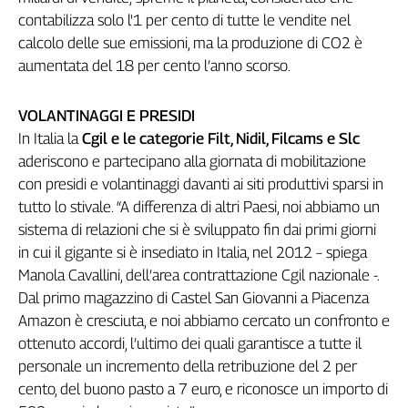
Girasoli
contabilizza solo l'1 per cento di tutte le vendite nel
Il
calcolo delle sue emissioni, ma la produzione di CO2 è
Sassolino
aumentata del 18 per cento l’anno scorso.
Linea
Economica
Tech
VOLANTINAGGI E PRESIDI
It
In Italia la
Cgil e le categorie Filt, Nidil, Filcams e Slc
Easy
aderiscono e partecipano alla giornata di mobilitazione
con presidi e volantinaggi davanti ai siti produttivi sparsi in
Inserti
tutto lo stivale. “A differenza di altri Paesi, noi abbiamo un
Idea
sistema di relazioni che si è sviluppato fin dai primi giorni
Diffusa
in cui il gigante si è insediato in Italia, nel 2012 – spiega
InFlai
Manola Cavallini, dell’area contrattazione Cgil nazionale -.
Dal primo magazzino di Castel San Giovanni a Piacenza
Le
trasmissioni
Amazon è cresciuta, e noi abbiamo cercato un confronto e
tv
ottenuto accordi, l’ultimo dei quali garantisce a tutte il
personale un incremento della retribuzione del 2 per
Work
in
cento, del buono pasto a 7 euro, e riconosce un importo di
Progress