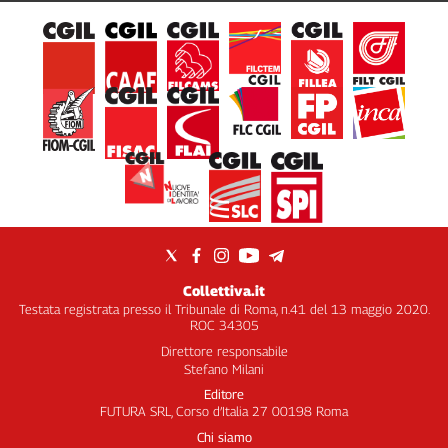
Collettiva.it
Testata registrata presso il Tribunale di Roma, n.41 del 13 maggio 2020.
ROC 34305
Direttore responsabile
Stefano Milani
Editore
FUTURA SRL, Corso d’Italia 27 00198 Roma
Chi siamo