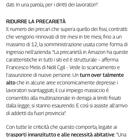
Liguria
dati. In una parola, per i diritti dei lavoratori”.
Lombardia
Marche
RIDURRE LA PRECARIETÀ
Piemonte
Il numero dei precari che supera quello dei fissi, contratti
Puglia
che vengono rinnovati di tre mesi in tre mesi, fino a un
Sardegna
massimo di 12, la somministrazione usata come forma di
Sicilia
ingresso nell’azienda. “La precarietà in Amazon ha queste
Toscana
caratteristiche in tutti i siti ed è strutturale – afferma
Trentino
Francesco Melis di Nidil Cgil -. Vede lo scaricamento e
Umbria
l’assunzione di nuove persone. Un
turn over talmente
Valle
alto
che in alcune aree economicamente depresse i
D'Aosta
lavoratori svantaggiati, il cui impiego massiccio è
Veneto
consentito alla multinazionale in deroga ai limiti fissati
dalla legge, si stanno esaurendo. E così si assiste all’arrivo
Archivio
di addetti da fuori provincia”.
Storico
1955-
2014
Con tutte le criticità che questo comporta, legate ai
trasporti innanzitutto e alle necessità abitative
. “Una