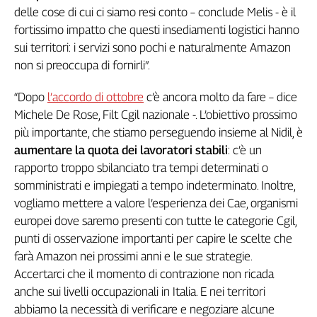
delle cose di cui ci siamo resi conto – conclude Melis - è il
Cerca
fortissimo impatto che questi insediamenti logistici hanno
sui territori: i servizi sono pochi e naturalmente Amazon
non si preoccupa di fornirli”.
Contatti
“Dopo
l’accordo di ottobre
c’è ancora molto da fare – dice
La
Michele De Rose, Filt Cgil nazionale -. L’obiettivo prossimo
redazione
più importante, che stiamo perseguendo insieme al Nidil, è
aumentare la quota dei lavoratori stabili
: c’è un
Newsletter
rapporto troppo sbilanciato tra tempi determinati o
somministrati e impiegati a tempo indeterminato. Inoltre,
Social
vogliamo mettere a valore l’esperienza dei Cae, organismi
europei dove saremo presenti con tutte le categorie Cgil,
punti di osservazione importanti per capire le scelte che
farà Amazon nei prossimi anni e le sue strategie.
Accertarci che il momento di contrazione non ricada
anche sui livelli occupazionali in Italia. E nei territori
abbiamo la necessità di verificare e negoziare alcune