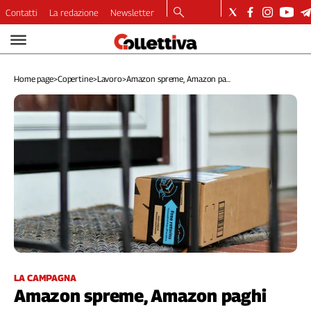
Contatti
La redazione
Newsletter
Video
Podcast
Home page
>
Copertine
>
Lavoro
>
Amazon spreme, Amazon pa...
Dirette
Longform
Copertine
Economia
Lavoro
Ambiente
Diritti
Welfare
Italia
Internazionale
Culture
LA CAMPAGNA
Amazon spreme, Amazon paghi
Categorie