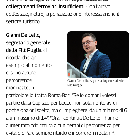
collegamenti ferroviari insufficienti
. Con l’arrivo
Genova,
il
dell’estate, inoltre, la penalizzazione interessa anche il
sangue
settore turistico.
della
ragione
Gianni De Lello,
120
segretario generale
anni
della Filt Puglia
, ci
Cgil
ricorda che, ad
Collettiva
esempio, al momento
Academy
ci sono alcune
Collettiva
percorrenze
Gianni De Lello, segretario generale della
Play
Filt Puglia
modificate, in
Rubriche
particolare la tratta Roma-Bari. “Se io domani volessi
Collettiva
partire dalla Capitale per Lecce, non solamente avrei
Talk
poche opzioni scelta, ma ci impiegherei da un minimo di 6
La
a un massimo di 14”. “Ora - continua De Lello – hanno
settimana
aumentato addirittura alcuni tempi di percorrenza per
Collettiva
evitare di fare sempre ritardo e incorrere in reclami”.