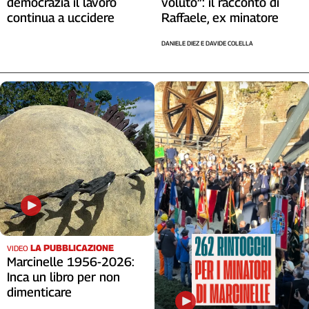
democrazia il lavoro
voluto”: il racconto di
continua a uccidere
Raffaele, ex minatore
DANIELE DIEZ E DAVIDE COLELLA
LA PUBBLICAZIONE
VIDEO
Marcinelle 1956-2026:
Inca un libro per non
dimenticare