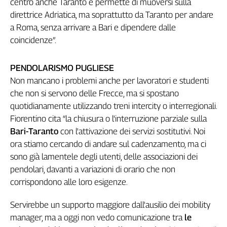
centro anche Taranto e permette di muoversi sulla
Cerca
direttrice Adriatica, ma soprattutto da Taranto per andare
a Roma, senza arrivare a Bari e dipendere dalle
coincidenze”.
Contatti
PENDOLARISMO PUGLIESE
La
Non mancano i problemi anche per lavoratori e studenti
redazione
che non si servono delle Frecce, ma si spostano
quotidianamente utilizzando treni intercity o interregionali.
Newsletter
Fiorentino cita “la chiusura o l'interruzione parziale sulla
Bari-Taranto
con l'attivazione dei servizi sostitutivi. Noi
ora stiamo cercando di andare sul cadenzamento, ma ci
Social
sono già lamentele degli utenti, delle associazioni dei
pendolari, davanti a variazioni di orario che non
corrispondono alle loro esigenze.
Servirebbe un supporto maggiore dall'ausilio dei mobility
manager, ma a oggi non vedo comunicazione tra
le