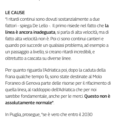
Girasoli
Il
LE CAUSE
Sassolino
“I ritardi continui sono dovuti sostanzialmente a due
Linea
fattori - spiega De Lello -. Il primo risiede nel fatto che
la
Economica
linea è ancora inadeguata
, si parla di alta velocità, ma di
Tech
It
fatto alta velocità non è. Poi ci sono continui cantieri
e
Easy
quando poi succede un qualsiasi problema, ad esempio a
un passaggio a livello, si creano ritardi incredibili, e
Inserti
oltretutto a cascata su diverse linee.
Idea
Diffusa
Per quanto riguarda l’Adriatica poi, dopo la caduta della
InFlai
frana qualche tempo fa, sono state destinate al Molo
Foraneo di Genova parte delle risorse per il rifacimento di
Le
quella linea, al raddoppio dell’Adriatica che per noi
trasmissioni
tv
sarebbe fondamentale, anche per le merci.
Questo non è
assolutamente normale"
.
Work
in
In Puglia, prosegue, “se è vero che entro il 2030
Progress