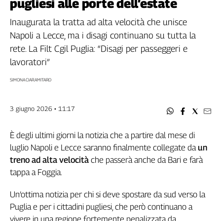
pugliesi alle porte dell’estate
Filcams
Filctem
Inaugurata la tratta ad alta velocità che unisce
Fillea
Napoli a Lecce, ma i disagi continuano su tutta la
Filt
rete. La Filt Cgil Puglia: “Disagi per passeggeri e
Fiom
lavoratori”
Fisac
SIMONA CIARAMITARO
Flai
Flc
Fp
3 giugno 2026 • 11:17
Nidil
Slc
È degli ultimi giorni la notizia che a partire dal mese di
luglio Napoli e Lecce saranno finalmente collegate da
un
Spi
treno ad alta velocità
che passerà anche da Bari e farà
Inca
tappa a Foggia.
Caaf
Speciali
Un’ottima notizia per chi si deve spostare da sud verso la
Puglia e per i cittadini pugliesi, che però continuano a
G8
vivere in una regione fortemente penalizzata da
di