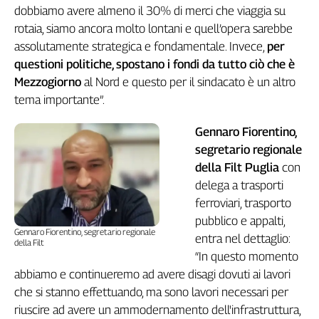
dobbiamo avere almeno il 30% di merci che viaggia su
L'Italia
rotaia, siamo ancora molto lontani e quell’opera sarebbe
nel
Lavoro
assolutamente strategica e fondamentale. Invece,
per
questioni politiche, spostano i fondi da tutto ciò che è
Territori
Mezzogiorno
al Nord e questo per il sindacato è un altro
tema importante”.
Abruzzo-
Molise
Gennaro Fiorentino,
Alto
Adige
segretario regionale
della Filt Puglia
con
Basilicata
delega a trasporti
Calabria
ferroviari, trasporto
Campania
pubblico e appalti,
Emilia-
Gennaro Fiorentino, segretario regionale
Romagna
entra nel dettaglio:
della Filt
“In questo momento
Friuli
Venezia
abbiamo e continueremo ad avere disagi dovuti ai lavori
Giulia
che si stanno effettuando, ma sono lavori necessari per
Lazio
riuscire ad avere un ammodernamento dell'infrastruttura,