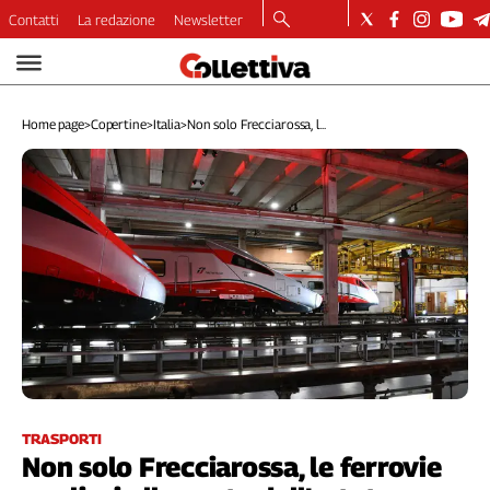
Contatti
La redazione
Newsletter
Video
Podcast
Home page
>
Copertine
>
Italia
>
Non solo Frecciarossa, l...
Dirette
Longform
Copertine
Economia
Lavoro
Ambiente
Diritti
Welfare
Italia
Internazionale
Culture
TRASPORTI
Non solo Frecciarossa, le ferrovie
Categorie