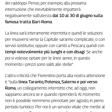
Liguria
dei raddoppi. Penso, per esempio, alla prossima
Lombardia
interruzione che inevitabilmente impatterà
Marche
negativamente sull'utenza
dal 10 al 30 di giugno sulla
Piemonte
famosa tratta Bari-Roma
.
Puglia
La linea sarà interamente interrotta e quindi le soluzioni
Sardegna
per muoversi verso la Capitale saranno complicate, o con
Sicilia
servizi sostitutivi, oppure con cambi a Pescara, quindi con
Toscana
tempi notevolmente più lunghi e con disagi
. Se anche
Trentino
poi si volesse optare per le linee aeree, in questo
Umbria
momento i prezzi sono saliti alle stelle”.
Valle
D'Aosta
L'altra criticità che Fiorentino porta alla nostra attenzione
Veneto
è “sulla
linea Taranto, Potenza, Salerno e poi verso
Roma
, un collegamento interrotto che, ad oggi, non
Archivio
Storico
sappiamo ancora se e quando riprenderà. Al momento
1955-
non è possibile nemmeno prenotare per agosto, in pieno
2014
periodo turistico. Per noi è un servizio vitale che mette al