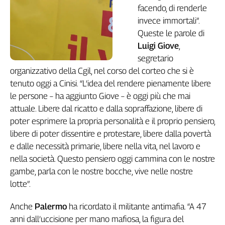
Girasoli
facendo, di renderle
Il
invece immortali”.
Sassolino
Queste le parole di
Linea
Luigi Giove
,
Economica
segretario
Tech
organizzativo della Cgil, nel corso del corteo che si è
It
tenuto oggi a Cinisi. “L’idea del rendere pienamente libere
Easy
le persone – ha aggiunto Giove – è oggi più che mai
Inserti
attuale. Libere dal ricatto e dalla sopraffazione, libere di
poter esprimere la propria personalità e il proprio pensiero,
Idea
Diffusa
libere di poter dissentire e protestare, libere dalla povertà
e dalle necessità primarie, libere nella vita, nel lavoro e
InFlai
nella società. Questo pensiero oggi cammina con le nostre
Le
gambe, parla con le nostre bocche, vive nelle nostre
trasmissioni
lotte”.
tv
Work
Anche
Palermo
ha ricordato il militante antimafia. “A 47
in
anni dall’uccisione per mano mafiosa, la figura del
Progress