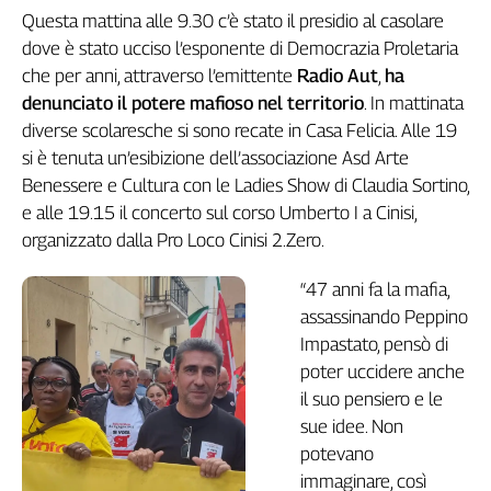
Questa mattina alle 9.30 c’è stato il presidio al casolare
Genova,
il
dove è stato ucciso l’esponente di Democrazia Proletaria
sangue
che per anni, attraverso l’emittente
Radio Aut
,
ha
della
denunciato il potere mafioso nel territorio
. In mattinata
ragione
diverse scolaresche si sono recate in Casa Felicia. Alle 19
120
si è tenuta un’esibizione dell’associazione Asd Arte
anni
Benessere e Cultura con le Ladies Show di Claudia Sortino,
Cgil
e alle 19.15 il concerto sul corso Umberto I a Cinisi,
Collettiva
organizzato dalla Pro Loco Cinisi 2.Zero.
Academy
“47 anni fa la mafia,
Collettiva
Play
assassinando Peppino
Rubriche
Impastato, pensò di
Collettiva
poter uccidere anche
Talk
il suo pensiero e le
La
sue idee. Non
settimana
potevano
Collettiva
immaginare, così