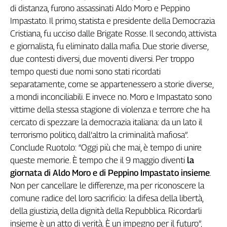
di distanza, furono assassinati Aldo Moro e Peppino
Cerca
Impastato. Il primo, statista e presidente della Democrazia
Cristiana, fu ucciso dalle Brigate Rosse. Il secondo, attivista
e giornalista, fu eliminato dalla mafia. Due storie diverse,
Contatti
due contesti diversi, due moventi diversi. Per troppo
tempo questi due nomi sono stati ricordati
La
separatamente, come se appartenessero a storie diverse,
redazione
a mondi inconciliabili. E invece no. Moro e Impastato sono
vittime della stessa stagione di violenza e terrore che ha
Newsletter
cercato di spezzare la democrazia italiana: da un lato il
terrorismo politico, dall’altro la criminalità mafiosa”.
Social
Conclude Ruotolo: “Oggi più che mai, è tempo di unire
queste memorie. È tempo che il 9 maggio diventi
la
giornata di Aldo Moro e di Peppino Impastato insieme
.
Non per cancellare le differenze, ma per riconoscere la
comune radice del loro sacrificio: la difesa della libertà,
della giustizia, della dignità della Repubblica. Ricordarli
insieme è un atto di verità. È un impegno per il futuro”,