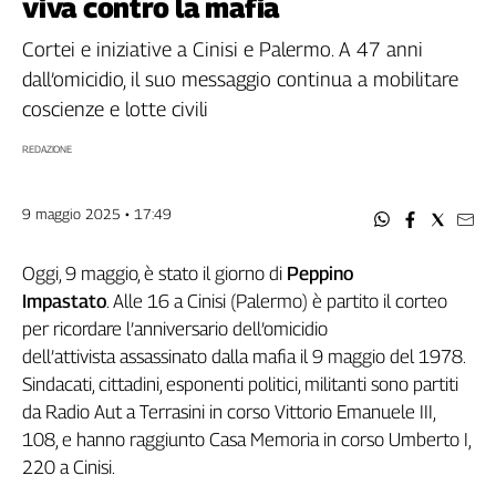
viva contro la mafia
Filcams
Filctem
Cortei e iniziative a Cinisi e Palermo. A 47 anni
Fillea
dall’omicidio, il suo messaggio continua a mobilitare
Filt
coscienze e lotte civili
Fiom
REDAZIONE
Fisac
Flai
9 maggio 2025 • 17:49
Flc
Fp
Oggi, 9 maggio, è stato il giorno di
Peppino
Nidil
Impastato
. Alle 16 a Cinisi (Palermo) è partito il corteo
Slc
per ricordare l’anniversario dell’omicidio
Spi
dell’attivista assassinato dalla mafia il 9 maggio del 1978.
Inca
Sindacati, cittadini, esponenti politici, militanti sono partiti
Caaf
da Radio Aut a Terrasini in corso Vittorio Emanuele III,
Speciali
108, e hanno raggiunto Casa Memoria in corso Umberto I,
220 a Cinisi.
G8
di