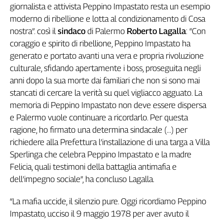
giornalista e attivista Peppino Impastato resta un esempio
L'Italia
moderno di ribellione e lotta al condizionamento di Cosa
nel
nostra”. così il
sindaco
di Palermo
Roberto Lagalla
: “Con
Lavoro
coraggio e spirito di ribellione, Peppino Impastato ha
Territori
generato e portato avanti una vera e propria rivoluzione
culturale, sfidando apertamente i boss, proseguita negli
Abruzzo-
Molise
anni dopo la sua morte dai familiari che non si sono mai
stancati di cercare la verità su quel vigliacco agguato. La
Alto
Adige
memoria di Peppino Impastato non deve essere dispersa
Basilicata
e Palermo vuole continuare a ricordarlo. Per questa
Calabria
ragione, ho firmato una determina sindacale (...) per
Campania
richiedere alla Prefettura l’installazione di una targa a Villa
Sperlinga che celebra Peppino Impastato e la madre
Emilia-
Romagna
Felicia, quali testimoni della battaglia antimafia e
Friuli
dell’impegno sociale”, ha concluso Lagalla.
Venezia
Giulia
“La mafia uccide, il silenzio pure. Oggi ricordiamo Peppino
Lazio
Impastato, ucciso il 9 maggio 1978 per aver avuto il