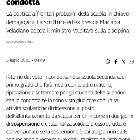
condotta
Filcams
Filctem
La politica affronta i problemi della scuola in chiave
Fillea
demagogica. La scrittrice ed ex preside Mariapia
Filt
Veladiano boccia il ministro Valditara sulla disciplina
Fiom
SIMONA CIARAMITARO
Fisac
Flai
5 luglio 2023 • 04:49
Flc
Fp
Ritorno del voto in condotta nella scuola secondaria di
Nidil
primo grado che farà media con le altre materie,
Slc
riparazione a settembre per gli studenti delle superiori
Spi
che la condotta se la sono vista giudicare con un sei,
Inca
attività scolastiche di riflessione al posto
Caaf
dell’allontanamento da scuola per chi incorre in due giorni
Speciali
di
sospensione
e cittadinanza solidale presso strutture
convenzionate se la sospensione è dai tre giorni in su. È
G8
annunciando queste misure che il ministro dell’Istruzione
di