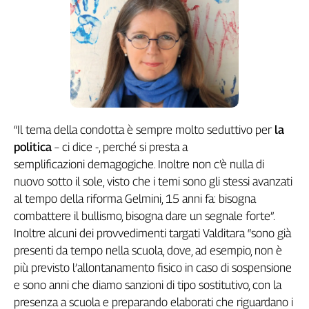
Girasoli
Il
Sassolino
Linea
Economica
Tech
It
Easy
“Il tema della condotta è sempre molto seduttivo per
la
Inserti
politica
– ci dice -, perché si presta a
semplificazioni demagogiche. Inoltre non c’è nulla di
Idea
nuovo sotto il sole, visto che i temi sono gli stessi avanzati
Diffusa
al tempo della riforma Gelmini, 15 anni fa: bisogna
InFlai
combattere il bullismo, bisogna dare un segnale forte”.
Le
Inoltre alcuni dei provvedimenti targati Valditara “sono già
trasmissioni
presenti da tempo nella scuola, dove, ad esempio, non è
tv
più previsto l’allontanamento fisico in caso di sospensione
Work
e sono anni che diamo sanzioni di tipo sostitutivo, con la
in
presenza a scuola e preparando elaborati che riguardano i
Progress