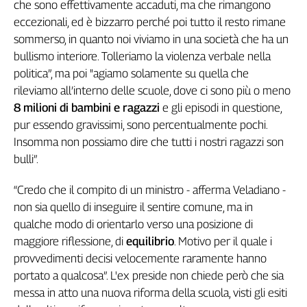
che sono effettivamente accaduti, ma che rimangono
Liguria
eccezionali, ed è bizzarro perché poi tutto il resto rimane
Lombardia
sommerso, in quanto noi viviamo in una società che ha un
Marche
bullismo interiore. Tolleriamo la violenza verbale nella
Piemonte
politica”, ma poi "agiamo solamente su quella che
Puglia
rileviamo all’interno delle scuole, dove ci sono più o meno
Sardegna
8 milioni di bambini e ragazzi
e gli episodi in questione,
Sicilia
pur essendo gravissimi, sono percentualmente pochi.
Toscana
Insomma non possiamo dire che tutti i nostri ragazzi son
Trentino
bulli”.
Umbria
Valle
“Credo che il compito di un ministro - afferma Veladiano -
D'Aosta
non sia quello di inseguire il sentire comune, ma in
Veneto
qualche modo di orientarlo verso una posizione di
maggiore riflessione, di
equilibrio
. Motivo per il quale i
Archivio
Storico
provvedimenti decisi velocemente raramente hanno
1955-
portato a qualcosa”. L'ex preside non chiede però che sia
2014
messa in atto una nuova riforma della scuola, visti gli esiti