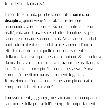
temi della cittadinanza”.
L'Italia
nel
La scrittrice ricorda poi che la condotta
non è una
Lavoro
disciplina
, quindi viene "riparata" a settembre
Territori
associandola a educazione civica, una materia che, in
realtà, è da anni trasversale ad altre discipline. Fa poi
Abruzzo-
sorridere il paradosso ricordato da Veladiano: quando fu
Molise
reintrodotto il voto in condotta alle superiori, l’unico
Alto
effetto riscontrato fu quello di un innalzamento
Adige
della media dei voti, perché, ad esempio, un 8 in condotta
Basilicata
dà una bella a mano a chi ha valutazioni che oscillano tra
Calabria
la sufficienza e poco più. “La scuola – osserva – è una
Campania
comunità che di norma usa strumenti legati alla
Emilia-
formazione dell'educazione e che sono più delicati e
Romagna
competenti rispetto al voto”.
Friuli
Venezia
Giulia
I provvedimenti, aggiunge, messi in campo si occupano
Lazio
solamente della punta dell’iceberg, “di comportamenti