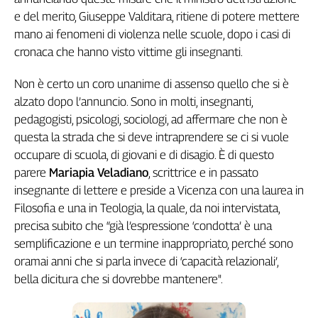
Genova,
e del merito, Giuseppe Valditara, ritiene di potere mettere
il
mano ai fenomeni di violenza nelle scuole, dopo i casi di
sangue
cronaca che hanno visto vittime gli insegnanti.
della
ragione
Non è certo un coro unanime di assenso quello che si è
120
alzato dopo l’annuncio. Sono in molti, insegnanti,
anni
pedagogisti, psicologi, sociologi, ad affermare che non è
Cgil
questa la strada che si deve intraprendere se ci si vuole
Collettiva
occupare di scuola, di giovani e di disagio. È di questo
Academy
parere
Mariapia Veladiano
, scrittrice e in passato
Collettiva
insegnante di lettere e preside a Vicenza con una laurea in
Play
Filosofia e una in Teologia, la quale, da noi intervistata,
Rubriche
precisa subito che “già l’espressione ‘condotta’ è una
Collettiva
semplificazione e un termine inappropriato, perché sono
Talk
oramai anni che si parla invece di ‘capacità relazionali’,
La
bella dicitura che si dovrebbe mantenere".
settimana
Collettiva