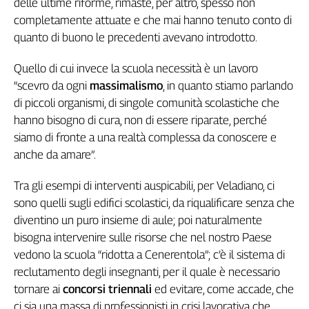
delle ultime riforme, rimaste, per altro, spesso non
Cerca
completamente attuate e che mai hanno tenuto conto di
quanto di buono le precedenti avevano introdotto.
Contatti
Quello di cui invece la scuola necessità è un lavoro
“scevro da ogni
massimalismo
, in quanto stiamo parlando
La
di piccoli organismi, di singole comunità scolastiche che
hanno bisogno di cura, non di essere riparate, perché
redazione
siamo di fronte a una realtà complessa da conoscere e
anche da amare”.
Newsletter
Tra gli esempi di interventi auspicabili, per Veladiano, ci
Social
sono quelli sugli edifici scolastici, da riqualificare senza che
diventino un puro insieme di aule; poi naturalmente
bisogna intervenire sulle risorse che nel nostro Paese
vedono la scuola “ridotta a Cenerentola”; c’è il sistema di
reclutamento degli insegnanti, per il quale è necessario
tornare ai
concorsi triennali
ed evitare, come accade, che
ci sia una massa di professionisti in crisi lavorativa che