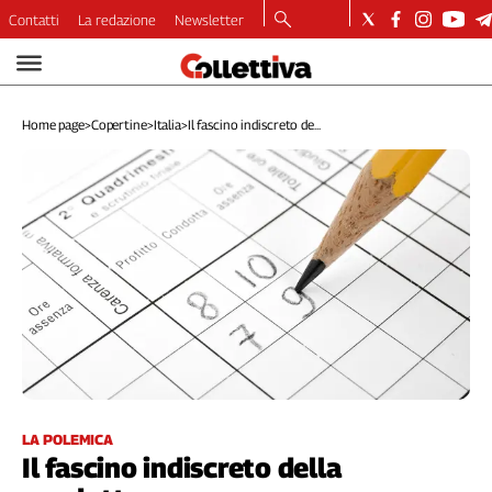
Contatti
La redazione
Newsletter
Video
Podcast
Home page
>
Copertine
>
Italia
>
Il fascino indiscreto de...
Dirette
Longform
Copertine
Economia
Lavoro
Ambiente
Diritti
Welfare
Italia
Internazionale
Culture
LA POLEMICA
Il fascino indiscreto della
Categorie