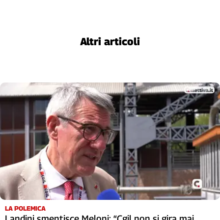
Cerca
Altri articoli
Contatti
La
redazione
Newsletter
Social
LA POLEMICA
Landini smentisce Meloni: “Cgil non si gira mai