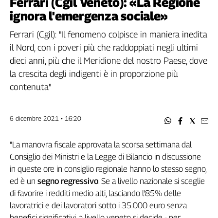
Ferrari (Cgil Veneto): «La Regione
Filcams
ignora l'emergenza sociale»
Filctem
Fillea
Ferrari (Cgil): "Il fenomeno colpisce in maniera inedita
Filt
il Nord, con i poveri più che raddoppiati negli ultimi
Fiom
dieci anni, più che il Meridione del nostro Paese, dove
Fisac
la crescita degli indigenti è in proporzione più
Flai
contenuta"
Flc
Fp
6 dicembre 2021 • 16:20
Nidil
Slc
"La manovra fiscale approvata la scorsa settimana dal
Spi
Consiglio dei Ministri e la Legge di Bilancio in discussione
Inca
in queste ore in consiglio regionale hanno lo stesso segno,
Caaf
ed è un
segno regressivo
. Se a livello nazionale si sceglie
Speciali
di favorire i redditi medio alti, lasciando l'85% delle
lavoratrici e dei lavoratori sotto i 35.000 euro senza
G8
benefici significativi, a livello veneto si decide - per
di