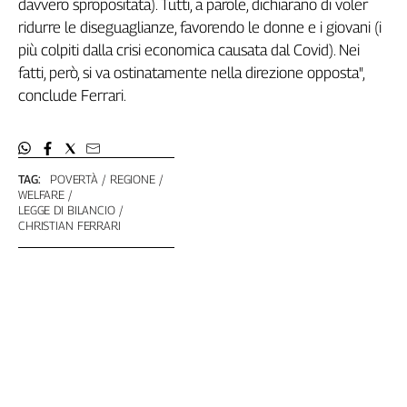
davvero spropositata). Tutti, a parole, dichiarano di voler
Liguria
ridurre le diseguaglianze, favorendo le donne e i giovani (i
Lombardia
più colpiti dalla crisi economica causata dal Covid). Nei
Marche
fatti, però, si va ostinatamente nella direzione opposta",
Piemonte
conclude Ferrari.
Puglia
Sardegna
Sicilia
Toscana
TAG:
POVERTÀ
REGIONE
Trentino
WELFARE
LEGGE DI BILANCIO
Umbria
CHRISTIAN FERRARI
Valle
D'Aosta
Veneto
Archivio
Storico
1955-
2014