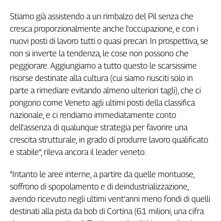
L'Italia
Stiamo già assistendo a un rimbalzo del Pil senza che
nel
cresca proporzionalmente anche l'occupazione, e con i
Lavoro
nuovi posti di lavoro tutti o quasi precari. In prospettiva, se
Territori
non si inverte la tendenza, le cose non possono che
peggiorare. Aggiungiamo a tutto questo le scarsissime
Abruzzo-
risorse destinate alla cultura (cui siamo riusciti solo in
Molise
parte a rimediare evitando almeno ulteriori tagli), che ci
Alto
pongono come Veneto agli ultimi posti della classifica
Adige
nazionale, e ci rendiamo immediatamente conto
Basilicata
dell'assenza di qualunque strategia per favorire una
Calabria
crescita strutturale, in grado di produrre lavoro qualificato
Campania
e stabile", rileva ancora il leader veneto.
Emilia-
Romagna
"Intanto le aree interne, a partire da quelle montuose,
Friuli
soffrono di spopolamento e di deindustrializzazione,
Venezia
Giulia
avendo ricevuto negli ultimi vent'anni meno fondi di quelli
destinati alla pista da bob di Cortina (61 milioni, una cifra
Lazio