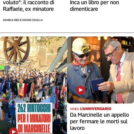
voluto”: il racconto di
Inca un libro per non
Raffaele, ex minatore
dimenticare
DANIELE DIEZ E DAVIDE COLELLA
L'ANNIVERSARIO
VIDEO
Da Marcinelle un appello
per fermare le morti sul
lavoro