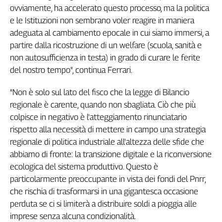
Girasoli
ovviamente, ha accelerato questo processo, ma la politica
Il
e le Istituzioni non sembrano voler reagire in maniera
Sassolino
adeguata al cambiamento epocale in cui siamo immersi, a
Linea
partire dalla ricostruzione di un welfare (scuola, sanità e
Economica
non autosufficienza in testa) in grado di curare le ferite
Tech
del nostro tempo", continua Ferrari.
It
Easy
"Non è solo sul lato del fisco che la legge di Bilancio
Inserti
regionale è carente, quando non sbagliata. Ciò che più
colpisce in negativo è l'atteggiamento rinunciatario
Idea
rispetto alla necessità di mettere in campo una strategia
Diffusa
regionale di politica industriale all'altezza delle sfide che
InFlai
abbiamo di fronte: la transizione digitale e la riconversione
Le
ecologica del sistema produttivo. Questo è
trasmissioni
particolarmente preoccupante in vista dei fondi del Pnrr,
tv
che rischia di trasformarsi in una gigantesca occasione
Work
perduta se ci si limiterà a distribuire soldi a pioggia alle
in
imprese senza alcuna condizionalità.
Progress