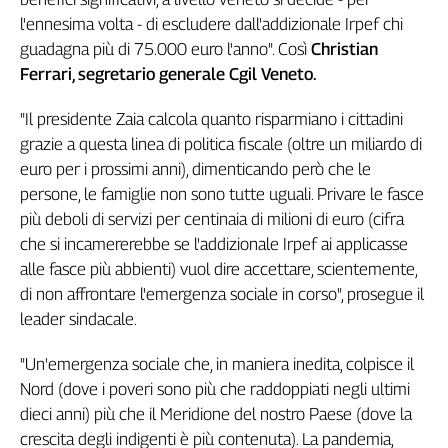
Genova,
l'ennesima volta - di escludere dall'addizionale Irpef chi
il
guadagna più di 75.000 euro l'anno". Così
Christian
sangue
Ferrari, segretario generale Cgil Veneto.
della
ragione
"Il presidente Zaia calcola quanto risparmiano i cittadini
120
grazie a questa linea di politica fiscale (oltre un miliardo di
anni
euro per i prossimi anni), dimenticando però che le
Cgil
persone, le famiglie non sono tutte uguali. Privare le fasce
Collettiva
più deboli di servizi per centinaia di milioni di euro (cifra
Academy
che si incamererebbe se l'addizionale Irpef ai applicasse
Collettiva
alle fasce più abbienti) vuol dire accettare, scientemente,
Play
di non affrontare l'emergenza sociale in corso", prosegue il
Rubriche
leader sindacale.
Collettiva
Talk
"Un'emergenza sociale che, in maniera inedita, colpisce il
La
Nord (dove i poveri sono più che raddoppiati negli ultimi
settimana
dieci anni) più che il Meridione del nostro Paese (dove la
Collettiva
crescita degli indigenti è più contenuta). La pandemia,