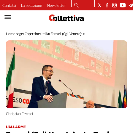
Contatti
La redazione
Newsletter
Video
Podcast
Home page
>
Copertine
>
Italia
>
Ferrari (Cgil Veneto): «...
Dirette
Longform
Copertine
Economia
Lavoro
Ambiente
Diritti
Welfare
Italia
Internazionale
Culture
Christian Ferrari
Categorie
L'ALLARME