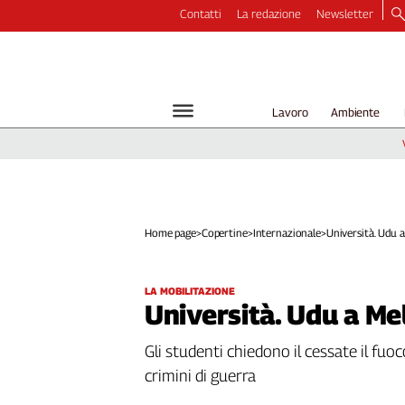
Contatti
La redazione
Newsletter
Video
Podcast
Dirette
Lavoro
Ambiente
Longform
Copertine
Economia
Lavoro
Ambiente
Home page
>
Copertine
>
Internazionale
>
Università. Udu a 
Diritti
Welfare
LA MOBILITAZIONE
Italia
Università. Udu a Me
Internazionale
Culture
Gli studenti chiedono il cessate il fuoco
crimini di guerra
Categorie