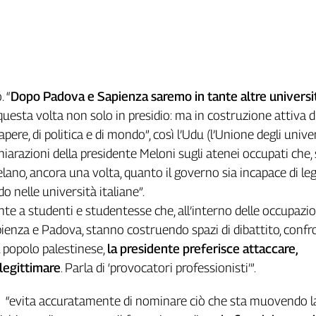
 “
Dopo Padova e Sapienza saremo in tante altre universi
questa volta non solo in presidio: ma in costruzione attiva d
apere, di politica e di mondo”, così l’Udu (l’Unione degli univer
hiarazioni della presidente Meloni sugli atenei occupati che, 
elano, ancora una volta, quanto il governo sia incapace di le
o nelle università italiane”.
nte a studenti e studentesse che, all’interno delle occupazio
enza e Padova, stanno costruendo spazi di dibattito, confr
l popolo palestinese,
la presidente preferisce attaccare,
elegittimare
. Parla di ‘provocatori professionisti’”.
i “evita accuratamente di nominare ciò che sta muovendo l