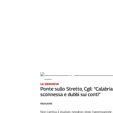
Girasoli
Il
Sassolino
Linea
Economica
Tech
It
Easy
Inserti
Idea
Diffusa
InFlai
Le
LA DENUNCIA
trasmissioni
Ponte sullo Stretto, Cgil: “Calabria
tv
sconnessa e dubbi sui conti”
Work
REDAZIONE
in
Progress
Non cambia il giudizio negativo dopo l’approvazione 