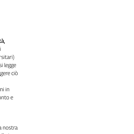
tà,
i
sitari)
si legge
ggere ciò
ni in
onto e
a nostra