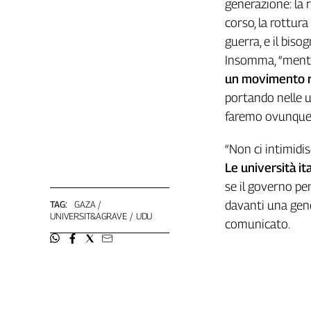
generazione: la 
Genova,
corso, la rottura
il
guerra, e il biso
sangue
della
Insomma, “mentre s
ragione
un movimento re
120
portando nelle u
anni
faremo ovunque
Cgil
Collettiva
“Non ci intimidis
Academy
Le università it
Collettiva
se il governo pen
Play
davanti una gene
TAG:
GAZA
Rubriche
UNIVERSIT&AGRAVE
UDU
comunicato.
Collettiva
Talk
La
settimana
Collettiva