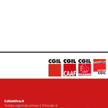
Liguria
Lombardia
Marche
Piemonte
Puglia
Sardegna
Sicilia
Toscana
Trentino
Umbria
Valle
D'Aosta
Veneto
Archivio
Storico
1955-
2014
Collettiva.it
Testata registrata presso il Tribunale di