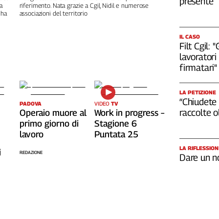
presente
a
riferimento. Nata grazie a Cgil, Nidil e numerose
 ha
associazioni del territorio
IL CASO
Filt Cgil:
lavoratori 
firmatari"
LA PETIZIONE
“Chiudete 
PADOVA
VIDEO
TV
raccolte 
Operaio muore al
Work in progress –
primo giorno di
Stagione 6
lavoro
Puntata 25
LA RIFLESSION
i
REDAZIONE
Dare un n