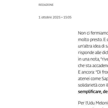
Filcams
REDAZIONE
Filctem
Fillea
1 ottobre 2025 • 15:05
Filt
Fiom
Non ci fermiamo.
Fisac
molto presto. E 
Flai
un’altra idea di s
Flc
risponde alle dic
Fp
in una nota, “riv
Nidil
che sta accadend
Slc
E ancora: “Di fro
Spi
atenei come Sapi
Inca
Caaf
solidarietà con i
semplificare, d
Speciali
Per l’Udu Melon
G8
di