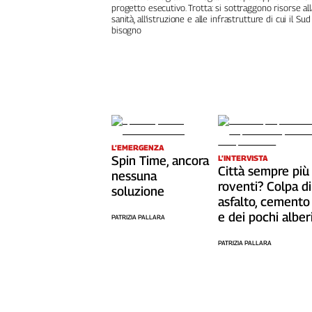
progetto esecutivo. Trotta: si sottraggono risorse all
L'Italia
sanità, all'istruzione e alle infrastrutture di cui il Sud
nel
bisogno
Lavoro
Territori
Abruzzo-
Molise
Alto
Adige
L’EMERGENZA
Spin Time, ancora
L’INTERVISTA
Basilicata
Città sempre più
nessuna
Calabria
roventi? Colpa di
soluzione
Campania
asfalto, cemento
e dei pochi alber
Emilia-
PATRIZIA PALLARA
Romagna
PATRIZIA PALLARA
Friuli
Venezia
Giulia
Lazio