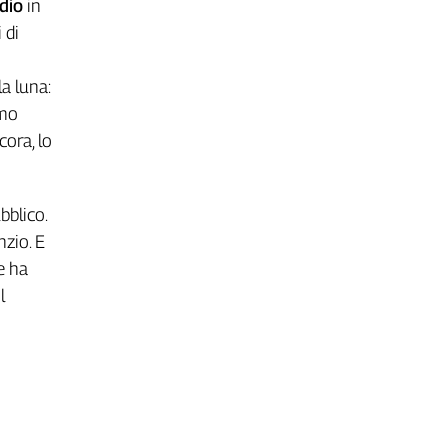
idio
in
 di
la luna:
amo
cora, lo
bblico.
nzio. E
e ha
l