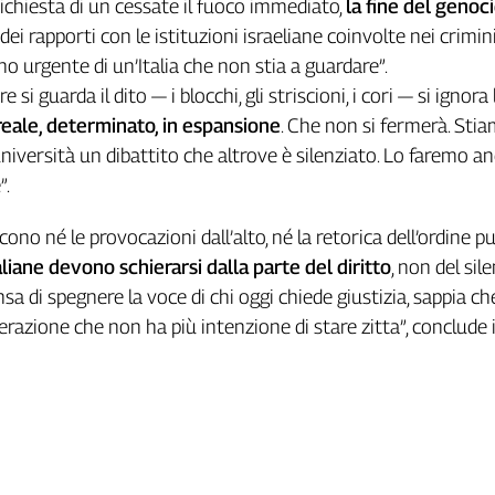
richiesta di un cessate il fuoco immediato,
la fine del genoc
 dei rapporti con le istituzioni israeliane coinvolte nei crimini
gno urgente di un’Italia che non stia a guardare”.
i guarda il dito — i blocchi, gli striscioni, i cori — si ignora 
ale, determinato, in espansione
. Che non si fermerà. Sti
niversità un dibattito che altrove è silenziato. Lo faremo an
”.
cono né le provocazioni dall’alto, né la retorica dell’ordine pu
aliane devono schierarsi dalla parte del diritto
, non del sile
sa di spegnere la voce di chi oggi chiede giustizia, sappia ch
razione che non ha più intenzione di stare zitta”, conclude i