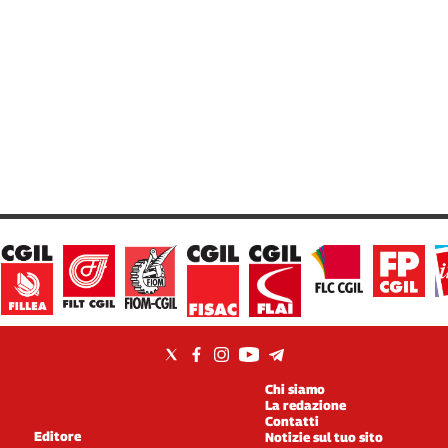
Chi siamo
La redazione
Contatti
Editore
Notizie sul tuo sito