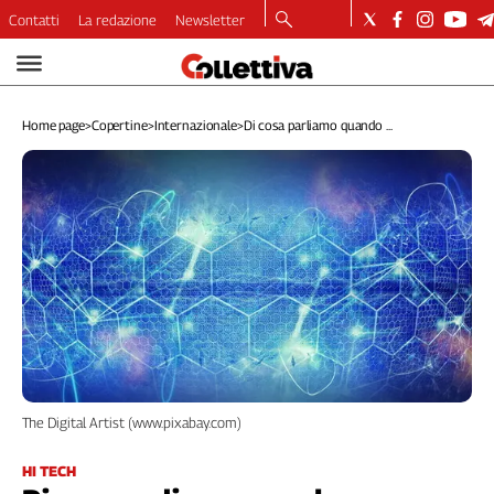
Contatti
La redazione
Newsletter
Video
Podcast
Home page
>
Copertine
>
Internazionale
>
Di cosa parliamo quando ...
Dirette
Longform
Copertine
Economia
Lavoro
Ambiente
Diritti
Welfare
Italia
Internazionale
Culture
The Digital Artist (www.pixabay.com)
Categorie
HI TECH