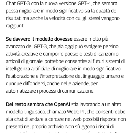
Chat GPT-3 con la nuova versione GPT-4, che sembra
L'Italia
possa migliorare in modo significativo sia la qualità dei
nel
risultati ma anche la velocità con cui gli stessi vengono
Lavoro
raggiunti.
Territori
Se davvero il modello dovesse
essere molto più
Abruzzo-
avanzato del GPT-3, che già oggi può svolgere persino
Molise
attività creative e comporre poesie o testi di canzoni o
Alto
articoli di giornale, potrebbe consentire ai futuri sistemi di
Adige
intelligenza artificiale di migliorare in modo significativo
Basilicata
l’elaborazione e l’interpretazione del linguaggio umano e
Calabria
dunque diffondersi, anche nelle aziende, per
Campania
automatizzare i processi di comunicazione.
Emilia-
Romagna
Del resto sembra che OpenAI
stia lavorando a un altro
Friuli
modello linguistico, chiamato WebGPT, che consentirebbe
Venezia
alla chat di andare a cercare nel web possibili risposte non
Giulia
presenti nel proprio archivio. Non sfuggono i rischi di
Lazio