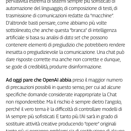
pervasività estrema di sistemi sempre più sofisticati di
Liguria
automazione del linguaggio, di composizione di testi, di
Lombardia
trasmissione di comunicazioni redatte da “macchine”.
Marche
D'altronde basti pensare, come abbiamo più volte
Piemonte
sottolineato, che anche questa “branca” di intelligenza
Puglia
artificiale si basa su analisi di
data set
che possono
Sardegna
contenere elementi di pregiudizio che potrebbero rendere
Sicilia
inesatta o pregiudizievole la comunicazione. Una chat può
Toscana
dare risposte corrette ma anche non corrette e dunque,
Trentino
se gode di credibilità, produrre disinformazione.
Umbria
Valle
Ad oggi pare che OpenAI abbia
preso il maggior numero
D'Aosta
di precauzioni possibili in questo senso, per cui ad alcune
Veneto
specifiche domande considerate inappropriate la Chat
non risponderebbe. Ma il rischio è sempre dietro l’angolo,
Archivio
perché il vero tema è la difficoltà di controllare modelli di
Storico
1955-
IA sempre più sofisticati. E tanto più l’AI sarà in grado di
2014
sostituire attività creative producendo “opere” originali