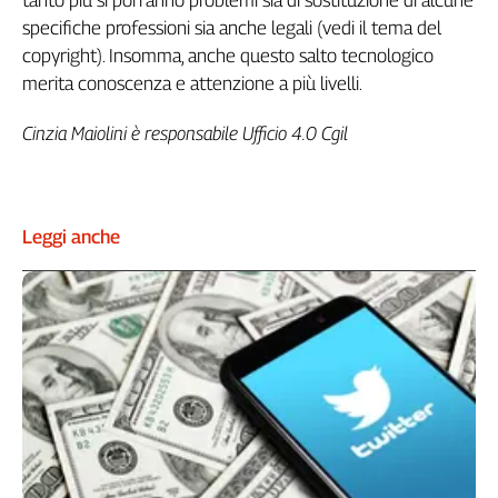
tanto più si porranno problemi sia di sostituzione di alcune
Cerca
specifiche professioni sia anche legali (vedi il tema del
copyright). Insomma, anche questo salto tecnologico
merita conoscenza e attenzione a più livelli.
Contatti
Cinzia Maiolini è responsabile Ufficio 4.0 Cgil
La
redazione
Leggi anche
Newsletter
Social