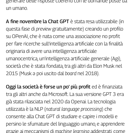
generare delle risposte coerenti con le domande poste da
Genova,
un umano.
il
sangue
A fine novembre la Chat GPT
è stata resa utilizzabile (in
della
questa fase di
preview
gratuitamente) creando un profilo
ragione
su OPenAI, che è nata come una associazione no profit
120
per fare ricerche sull’intelligenza artificiale con la finalità
anni
originaria di avere una intelligenza artificiale
Cgil
umanocentrica, un’intelligenza artificiale generale (Agi),
Collettiva
Academy
società che è stata fondata, tra gli altri da Elon Musk nel
2015 (Musk ə poi uscito dal
board
nel 2018).
Collettiva
Play
Oggi la società è forse un po’ più profit
ed è finanziata
Rubriche
tra gli altri anche da Microsoft. La sua versione GPT 3 era
Collettiva
già stata rilasciata nel 2020 da Openai. La tecnologia
Talk
utilizzata è la NLP (
natural language processing
) che
La
consente alla Chat GPT di studiare e capire i modelli e
settimana
persino le sfumature del linguaggio umano, e apprendere
Collettiva
grazie ai meccanismi di
machine learning
addestrati, come