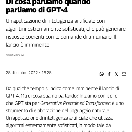
Di cosa parliamo quando
Filcams
parliamo di GPT-4
Filctem
Fillea
Un'applicazione di intelligenza artificiale con
Filt
algoritmi estremamente sofisticati, che può generare
Fiom
risposte coerenti con le domande di un umano. Il
Fisac
lancio è imminente
Flai
CINZIA MAIOLINI
Flc
Fp
Nidil
28 dicembre 2022 • 15:28
Slc
Spi
Da qualche tempo si indica come imminente il lancio di
GPT-4. Ma di cosa stiamo parlando? Iniziamo con il dire
Inca
che GPT sta per
Generative Pretrained Transformer
: è uno
Caaf
strumento di elaborazione del linguaggio naturale.
Speciali
Un'applicazione di intelligenza artificiale che utilizza
algoritmi estremamente sofisticati, in modo tale da
G8
di