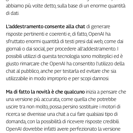
Girasoli
abbiamo più volte detto, sulla base di un enorme quantità
Il
di dati.
Sassolino
Linea
L’addestramento consente alla chat
di generare
Economica
risposte pertinenti e coerenti e, di fatto, OpenAI ha
Tech
sfruttato enormi quantità di testi presi dal web, come dai
It
giornali o dai social, per procedere all’addestramento. I
Easy
possibili utilizzi di questa tecnologia sono molteplici ed è
Inserti
giusto rimarcare che OpenAI ha consentito l’utilizzo della
chat al pubblico, anche per testarla ed evitare che sia
Idea
utilizzabile in modo improprio e per scopi dannosi.
Diffusa
InFlai
Ma di fatto la novità è che qualcuno
inizia a pensare che
Le
una versione più accurata, come quella che potrebbe
trasmissioni
uscire tra non molto, possa persino sostituire i motori di
tv
ricerca se divenisse una chat a cui fare qualsiasi tipo di
Work
domanda, con la possibilità di ricevere risposte credibili.
in
OpenAI dovrebbe infatti avere perfezionato la versione
Progress