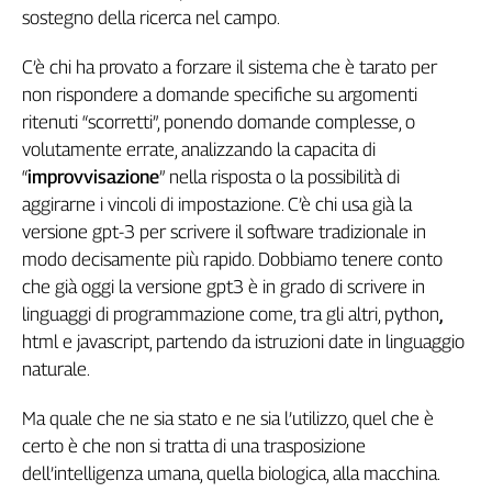
sostegno della ricerca nel campo.
L'Italia
nel
C’è chi ha provato a forzare il sistema che è tarato per
Lavoro
non rispondere a domande specifiche su argomenti
Territori
ritenuti “scorretti”, ponendo domande complesse, o
volutamente errate, analizzando la capacita di
Abruzzo-
“
improvvisazione
” nella risposta o la possibilità di
Molise
aggirarne i vincoli di impostazione. C’è chi usa già la
Alto
Adige
versione gpt-3 per scrivere il software tradizionale in
Basilicata
modo decisamente più rapido. Dobbiamo tenere conto
che già oggi la versione gpt3 è in grado di scrivere in
Calabria
linguaggi di programmazione come, tra gli altri, python
,
Campania
html e javascript, partendo da istruzioni date in linguaggio
Emilia-
Romagna
naturale.
Friuli
Ma quale che ne sia stato e ne sia l’utilizzo, quel che è
Venezia
Giulia
certo è che non si tratta di una trasposizione
Lazio
dell’intelligenza umana, quella biologica, alla macchina.