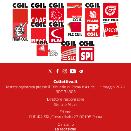
Collettiva.it
Testata registrata presso il Tribunale di Roma, n.41 del 13 maggio 2020.
ROC 34305
Direttore responsabile
Stefano Milani
Editore
FUTURA SRL, Corso d’Italia 27 00198 Roma
Chi siamo
La redazione