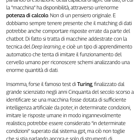
Cerca
la "macchina” ha disponibilità, attraverso un’enorme
potenza di calcolo
. Non di un pensiero originale. E
dobbiamo sempre tenere presente che il matching di dati
Contatti
potrebbe anche comportare risposte errate da parte del
chatbot. Di fatto si tratta di macchine addestrate con la
La
tecnica del
Deep
learning
, e cioè un tipo di apprendimento
automatico che tenta di imitare il funzionamento del
redazione
cervello umano per riconoscere schemi analizzando una
enorme quantità di dati.
Newsletter
Insomma, forse il famoso test di
Turing
, finalizzato dal
Social
grande scienziato negli anni Cinquanta del secolo scorso a
identificare se una macchina fosse dotata di sufficiente
intelligenza artificiale da poter, in determinate condizioni,
imitare le risposte umane in modo ingannevolmente
realistico, potrebbe essere considerato “in determinate
condizioni” superato dal sistema gpt, ma ciò non toglie
che si stia parlando ancora e solo di strumenti, di