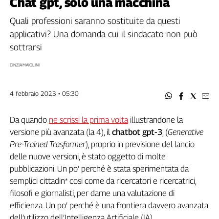
Chat gpt, solo una macchina
Filcams
Filctem
Quali professioni saranno sostituite da questi
Fillea
applicativi? Una domanda cui il sindacato non può
Filt
sottrarsi
Fiom
CINZIA MAIOLINI
Fisac
Flai
4 febbraio 2023 • 05:30
Flc
Fp
Da quando
ne scrissi la prima volta
illustrandone la
Nidil
versione più avanzata (la 4), il
chatbot gpt-3
, (
Generative
Slc
Pre-Trained Trasformer
), proprio in previsione del lancio
Spi
delle nuove versioni, è stato oggetto di molte
Inca
pubblicazioni. Un po’ perché è stata sperimentata da
Caaf
semplici cittadin* cosi come da ricercatori e ricercatrici,
Speciali
filosofi e giornalisti, per darne una valutazione di
efficienza. Un po’ perché è una frontiera davvero avanzata
G8
dell’utilizzo dell’Intelligenza Artificiale (IA).
di