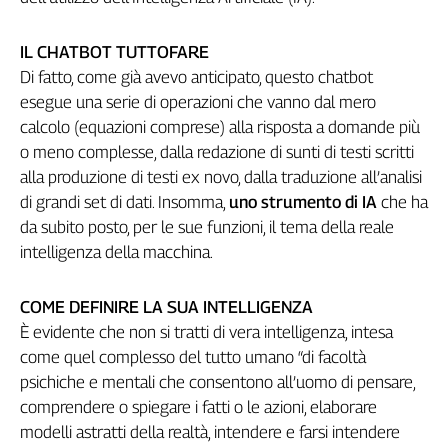
Genova,
il
IL CHATBOT TUTTOFARE
sangue
Di fatto, come già avevo anticipato, questo chatbot
della
esegue una serie di operazioni che vanno dal mero
ragione
calcolo (equazioni comprese) alla risposta a domande più
120
o meno complesse, dalla redazione di sunti di testi scritti
anni
Cgil
alla produzione di testi ex novo, dalla traduzione all’analisi
Collettiva
di grandi set di dati. Insomma,
uno strumento di IA
che ha
Academy
da subito posto, per le sue funzioni, il tema della reale
intelligenza della macchina.
Collettiva
Play
Rubriche
COME DEFINIRE LA SUA INTELLIGENZA
È evidente che non si tratti di vera intelligenza, intesa
Collettiva
come quel complesso del tutto umano “di facoltà
Talk
psichiche e mentali che consentono all’uomo di pensare,
La
settimana
comprendere o spiegare i fatti o le azioni, elaborare
Collettiva
modelli astratti della realtà, intendere e farsi intendere