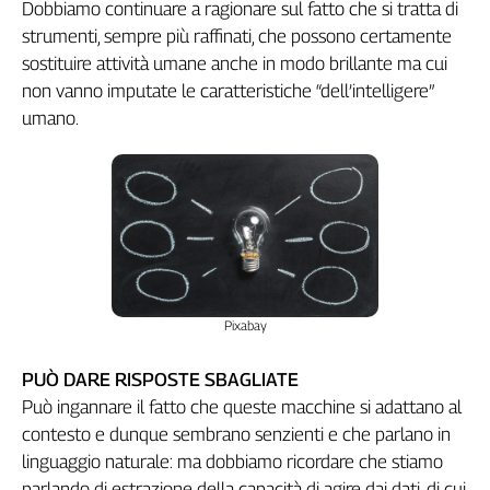
Liguria
Dobbiamo continuare a ragionare sul fatto che si tratta di
Lombardia
strumenti, sempre più raffinati, che possono certamente
sostituire attività umane anche in modo brillante ma cui
Marche
non vanno imputate le caratteristiche “dell’intelligere”
Piemonte
umano.
Puglia
Sardegna
Sicilia
Toscana
Trentino
Umbria
Valle
D'Aosta
Pixabay
Veneto
PUÒ DARE RISPOSTE SBAGLIATE
Archivio
Può ingannare il fatto che queste macchine si adattano al
Storico
1955-
contesto e dunque sembrano senzienti e che parlano in
2014
linguaggio naturale: ma dobbiamo ricordare che stiamo
parlando di estrazione della capacità di agire dai dati, di cui