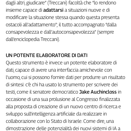
Girasoli
dagli altri, giudicare” (Treccani) facoltà che “lo rendono
Il
insieme capace di
adattarsi
a situazioni nuove e di
Sassolino
modificare la situazione stessa quando questa presenta
Linea
ostacoli all’adattamento”; il tutto accompagnato “dalla
Economica
consapevolezza e dall’autoconsapevolezza” (sempre
Tech
dall’enciclopedia Treccani).
It
Easy
UN POTENTE ELABORATORE DI DATI
Inserti
Questo strumento è invece un potente elaboratore di
dati, capace di avere una interfaccia amichevole con
Idea
l’uomo, cui si possono fornire dati per produrre un risultato
Diffusa
di sintesi: c’è chi ha usato lo strumento per scrivere dei
InFlai
testi, come il senatore democratico
Jake Auchincloss
in
Le
occasione di una sua prolusione al Congresso finalizzata
trasmissioni
alla proposta di creazione di un nuovo centro di ricerca e
tv
sviluppo sull'intelligenza artificiale da realizzare in
Work
collaborazione con lo Stato di Israele. Come dire, una
in
dimostrazione delle potenzialità dei nuovi sistemi di IA a
Progress