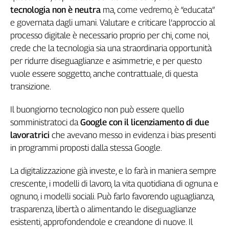
tecnologia non è neutra
ma, come vedremo, è “educata”
Genova,
il
e governata dagli umani. Valutare e criticare l’approccio al
sangue
processo digitale è necessario proprio per chi, come noi,
della
crede che la tecnologia sia una straordinaria opportunità
ragione
per ridurre diseguaglianze e asimmetrie, e per questo
120
vuole essere soggetto, anche contrattuale, di questa
anni
transizione.
Cgil
Collettiva
Il buongiorno tecnologico non può essere quello
Academy
somministratoci da
Google con il licenziamento di due
lavoratrici
che avevano messo in evidenza i bias presenti
Collettiva
Play
in programmi proposti dalla stessa Google.
Rubriche
La digitalizzazione già investe, e lo farà in maniera sempre
Collettiva
crescente, i modelli di lavoro, la vita quotidiana di ognuna e
Talk
ognuno, i modelli sociali. Può farlo favorendo uguaglianza,
La
settimana
trasparenza, libertà o alimentando le diseguaglianze
Collettiva
esistenti, approfondendole e creandone di nuove. Il