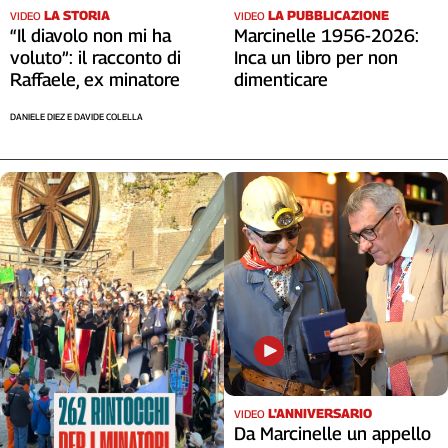
LA STORIA
LA PUBBLICAZIONE
VIDEO
VIDEO
“Il diavolo non mi ha
Marcinelle 1956-2026:
voluto”: il racconto di
Inca un libro per non
Raffaele, ex minatore
dimenticare
DANIELE DIEZ E DAVIDE COLELLA
L'ANNIVERSARIO
VIDEO
Da Marcinelle un appello