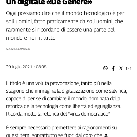
Un digitale «De Genere»
Filcams
Filctem
Oggi possiamo dire che il mondo tecnologico è per
Fillea
soli uomini, fatto praticamente da soli uomini, che
Filt
raramente si ricordano di essere una parte del
Fiom
mondo e non il tutto
Fisac
SUSANNA CAMUSSO
Flai
Flc
29 luglio 2021 • 08:08
Fp
Nidil
Il titolo è una voluta provocazione, tanto più nella
Slc
stagione che immagina la digitalizzazione come salvifica,
Spi
capace di per sé di cambiare il mondo; dominata dalla
Inca
retorica della tecnologia come libertà ed eguaglianza.
Caaf
Ricorda molto la retorica del “virus democratico”.
Speciali
È sempre necessario premettere ai ragionamenti su
G8
questi temi, soprattutto se fuori dal coro, che
la
di