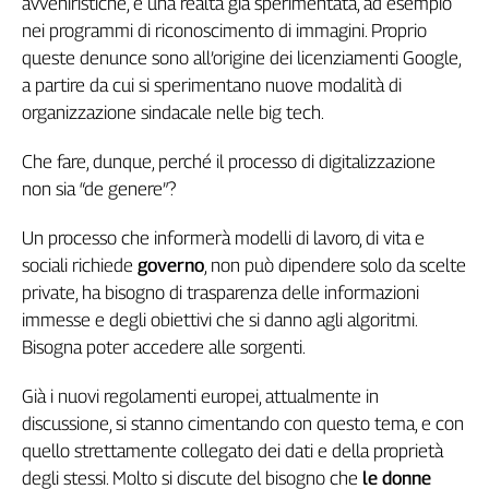
avveniristiche, è una realtà già sperimentata, ad esempio
L'Italia
nei programmi di riconoscimento di immagini. Proprio
nel
queste denunce sono all’origine dei licenziamenti Google,
Lavoro
a partire da cui si sperimentano nuove modalità di
organizzazione sindacale nelle big tech.
Territori
Abruzzo-
Che fare, dunque, perché il processo di digitalizzazione
Molise
non sia “de genere”?
Alto
Adige
Un processo che informerà modelli di lavoro, di vita e
Basilicata
sociali richiede
governo
, non può dipendere solo da scelte
Calabria
private, ha bisogno di trasparenza delle informazioni
Campania
immesse e degli obiettivi che si danno agli algoritmi.
Emilia-
Bisogna poter accedere alle sorgenti.
Romagna
Friuli
Già i nuovi regolamenti europei, attualmente in
Venezia
discussione, si stanno cimentando con questo tema, e con
Giulia
quello strettamente collegato dei dati e della proprietà
Lazio
degli stessi. Molto si discute del bisogno che
le donne