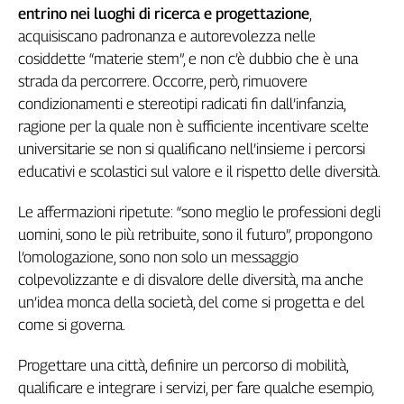
Liguria
entrino nei luoghi di ricerca e progettazione
,
Lombardia
acquisiscano padronanza e autorevolezza nelle
Marche
cosiddette “materie stem”, e non c’è dubbio che è una
Piemonte
strada da percorrere. Occorre, però, rimuovere
Puglia
condizionamenti e stereotipi radicati fin dall’infanzia,
Sardegna
ragione per la quale non è sufficiente incentivare scelte
Sicilia
universitarie se non si qualificano nell’insieme i percorsi
Toscana
educativi e scolastici sul valore e il rispetto delle diversità.
Trentino
Le affermazioni ripetute: “sono meglio le professioni degli
Umbria
uomini, sono le più retribuite, sono il futuro”, propongono
Valle
l’omologazione, sono non solo un messaggio
D'Aosta
colpevolizzante e di disvalore delle diversità, ma anche
Veneto
un’idea monca della società, del come si progetta e del
Archivio
come si governa.
Storico
1955-
Progettare una città, definire un percorso di mobilità,
2014
qualificare e integrare i servizi, per fare qualche esempio,