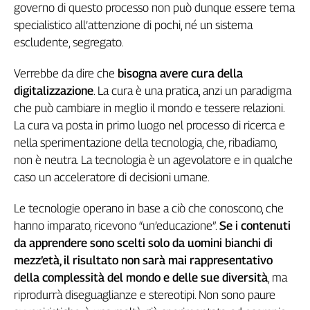
Girasoli
governo di questo processo non può dunque essere tema
Il
specialistico all’attenzione di pochi, né un sistema
Sassolino
escludente, segregato.
Linea
Economica
Verrebbe da dire che
bisogna avere cura della
Tech
digitalizzazione
. La cura è una pratica, anzi un paradigma
It
che può cambiare in meglio il mondo e tessere relazioni.
Easy
La cura va posta in primo luogo nel processo di ricerca e
nella sperimentazione della tecnologia, che, ribadiamo,
Inserti
non è neutra. La tecnologia è un agevolatore e in qualche
Idea
caso un acceleratore di decisioni umane.
Diffusa
InFlai
Le tecnologie operano in base a ciò che conoscono, che
hanno imparato, ricevono “un’educazione”.
Se i contenuti
Le
trasmissioni
da apprendere sono scelti solo da uomini bianchi di
tv
mezz’età, il risultato non sarà mai rappresentativo
della complessità del mondo e delle sue diversità
, ma
Work
in
riprodurrà diseguaglianze e stereotipi. Non sono paure
Progress