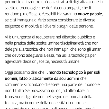
permette di tradurre un’idea astratta di digitalizzazione in
Cerca
scelte e tecnologie che definiscono progetti, che li
rendono più efficaci e flessibili. Ma saranno
nuove gabbie
,
se ci si immagina di farlo senza considerare le diverse
Contatti
esigenze di mobilità e i diversi bisogni delle persone.
La
Vi è un’urgenza di recuperare nel dibattito pubblico e
redazione
nella pratica delle scelte un’interdisciplinarietà che non
deleghi alla tecnica, che non immagini che sono gli umani
che devono adeguarsi a essa, ma usi la tecnologia per
Newsletter
agevolare decisioni, scelte, necessità umane.
Social
Oggi possiamo dire che
il mondo tecnologico è per soli
uomini, fatto praticamente da soli uomini
, che
raramente si ricordano di essere una parte del mondo e
non il tutto. Se provassimo, quindi, ad affrontare la
transizione digitale non nel segno del primato della
tecnica, ma in nome della necessità di ridurre le
asimmetrie e di non crearne di nuove, scopriremmo
il