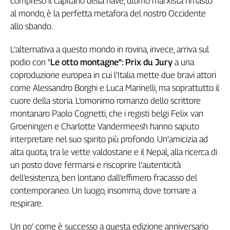
compreso il capitano della nave, ultimo marxista rimasto
Genova,
al mondo, è la perfetta metafora del nostro Occidente
il
allo sbando.
sangue
della
L’alternativa a questo mondo in rovina, invece, arriva sul
ragione
podio con "
Le otto montagne": Prix du Jury
a una
120
coproduzione europea in cui l’Italia mette due bravi attori
anni
come Alessandro Borghi e Luca Marinelli, ma soprattutto il
Cgil
cuore della storia. L’omonimo romanzo dello scrittore
Collettiva
montanaro Paolo Cognetti, che i registi belgi Felix van
Academy
Groeningen e Charlotte Vandermeesh hanno saputo
Collettiva
interpretare nel suo spirito più profondo. Un’amicizia ad
Play
alta quota, tra le vette valdostane e il Nepal, alla ricerca di
Rubriche
un posto dove fermarsi e riscoprire l’autenticità
Collettiva
dell’esistenza, ben lontano dall’effimero fracasso del
Talk
contemporaneo. Un luogo, insomma, dove tornare a
La
respirare.
settimana
Collettiva
Un po’ come è successo a questa edizione anniversario