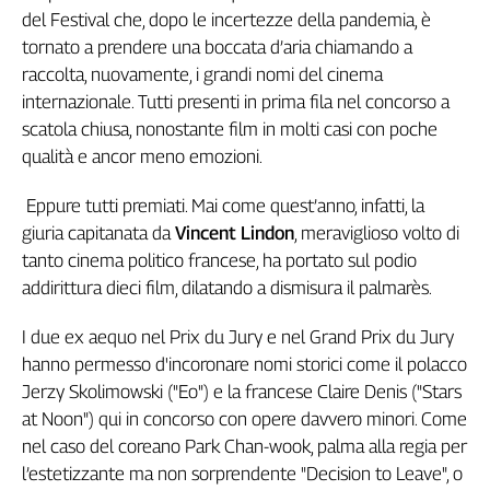
Girasoli
del Festival che, dopo le incertezze della pandemia, è
Il
tornato a prendere una boccata d’aria chiamando a
Sassolino
raccolta, nuovamente, i grandi nomi del cinema
Linea
internazionale. Tutti presenti in prima fila nel concorso a
Economica
scatola chiusa, nonostante film in molti casi con poche
Tech
qualità e ancor meno emozioni.
It
Easy
Eppure tutti premiati. Mai come quest’anno, infatti, la
Inserti
giuria capitanata da
Vincent Lindon
, meraviglioso volto di
tanto cinema politico francese, ha portato sul podio
Idea
addirittura dieci film, dilatando a dismisura il palmarès.
Diffusa
InFlai
I due ex aequo nel Prix du Jury e nel Grand Prix du Jury
hanno permesso d'incoronare nomi storici come il polacco
Le
trasmissioni
Jerzy Skolimowski ("Eo") e la francese Claire Denis ("Stars
tv
at Noon") qui in concorso con opere davvero minori. Come
Work
nel caso del coreano Park Chan-wook, palma alla regia per
in
l’estetizzante ma non sorprendente
"Decision to Leave", o
Progress