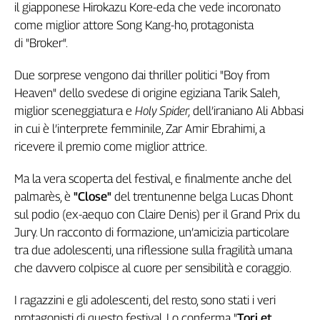
il giapponese Hirokazu Kore-eda che vede incoronato
L'Italia
come miglior attore Song Kang-ho, protagonista
nel
di "Broker".
Lavoro
Due sorprese vengono dai thriller politici "Boy from
Territori
Heaven" dello svedese di origine egiziana Tarik Saleh,
Abruzzo-
miglior sceneggiatura e
Holy Spider,
dell’iraniano Ali Abbasi
Molise
in cui è l’interprete femminile, Zar Amir Ebrahimi, a
Alto
ricevere il premio come miglior attrice.
Adige
Basilicata
Ma la vera scoperta del festival, e finalmente anche del
Calabria
palmarès, è
"Close"
del trentunenne belga Lucas Dhont
Campania
sul podio (ex-aequo con Claire Denis) per il Grand Prix du
Emilia-
Jury. Un racconto di formazione, un’amicizia particolare
Romagna
tra due adolescenti, una riflessione sulla fragilità umana
Friuli
che davvero colpisce al cuore per sensibilità e coraggio.
Venezia
Giulia
I ragazzini e gli adolescenti, del resto, sono stati i veri
Lazio
protagonisti di questo festival. Lo conferma "
Tori et