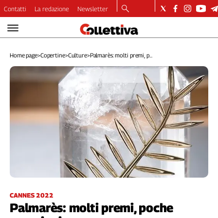
Contatti
La redazione
Newsletter
Video
Podcast
Home page
>
Copertine
>
Culture
>
Palmarès: molti premi, p...
Dirette
Longform
Copertine
Economia
Lavoro
Ambiente
Diritti
Welfare
Italia
Internazionale
Culture
CANNES 2022
Palmarès: molti premi, poche
Categorie