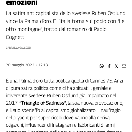
emozioni
Filcams
Filctem
La satira anticapitalista dello svedese Ruben Östlund
Fillea
vince la Palma d’oro. E l’Italia torna sul podio con "Le
Filt
otto montagne", tratto dal romanzo di Paolo
Fiom
Cognetti
Fisac
GABRIELLA GALLOZZI
Flai
Flc
30 maggio 2022 • 12:13
Fp
Nidil
È una Palma d’oro tutta politica quella di Cannes 75. Anzi
Slc
di pura satira politica come ci ha abituati il geniale e
Spi
irriverente svedese Ruben Östlund già impalmato nel
Inca
2017.
“
Triangle of Sadness”
, la sua nuova provocazione,
Caaf
è il suo sberleffo al capitalismo globalizzato: il naufragio
Speciali
dello yacht per super ricchi dove vanno alla deriva
oligarchi, influencer di Instagram e fabbricanti di armi,
G8
di