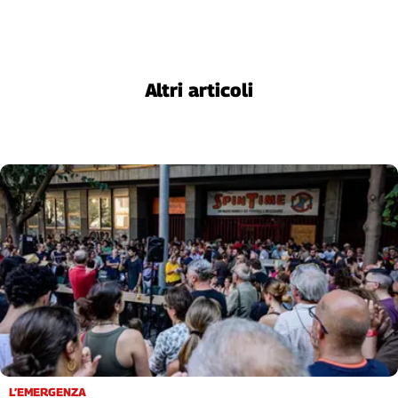
Cerca
Contatti
Altri articoli
La
redazione
Newsletter
Social
L’EMERGENZA