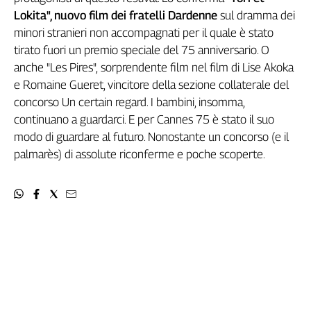
Liguria
Lokita", nuovo film dei fratelli Dardenne
sul dramma dei
Lombardia
minori stranieri non accompagnati per il quale è stato
Marche
tirato fuori un premio speciale del 75 anniversario. O
Piemonte
anche "Les Pires",
sorprendente film nel film di Lise Akoka
Puglia
e Romaine Gueret, vincitore della sezione collaterale del
Sardegna
concorso Un certain regard. I bambini, insomma,
Sicilia
continuano a guardarci. E per Cannes 75 è stato il suo
Toscana
modo di guardare al futuro. Nonostante un concorso (e il
Trentino
palmarès) di assolute riconferme e poche scoperte.
Umbria
Valle
D'Aosta
Veneto
Archivio
Storico
1955-
2014