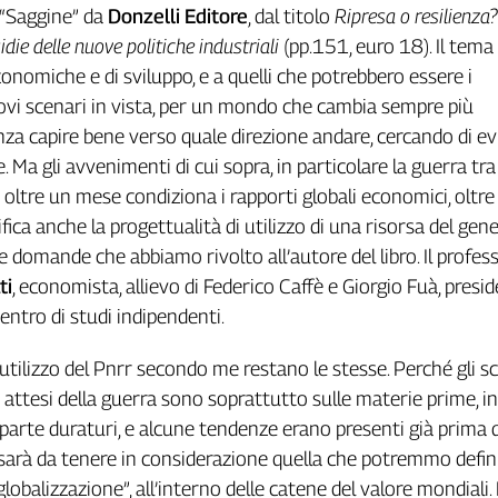
 “Saggine” da
Donzelli Editore
, dal titolo
Ripresa o resilienza?
die delle nuove politiche industriali
(pp.151, euro 18). Il tema
conomiche e di sviluppo, e a quelli che potrebbero essere i
vi scenari in vista, per un mondo che cambia sempre più
za capire bene verso quale direzione andare, cercando di ev
. Ma gli avvenimenti di cui sopra, in particolare la guerra tr
 oltre un mese condiziona i rapporti globali economici, oltre
ica anche la progettualità di utilizzo di una risorsa del gen
e domande che abbiamo rivolto all’autore del libro. Il profes
ti
, economista, allievo di Federico Caffè e Giorgio Fuà, presi
entro di studi indipendenti.
di utilizzo del Pnrr secondo me restano le stesse. Perché gli sc
ti attesi della guerra sono soprattutto sulle materie prime, i
parte duraturi, e alcune tendenze erano presenti già prima d
i sarà da tenere in considerazione quella che potremmo defin
globalizzazione”, all’interno delle catene del valore mondiali. I