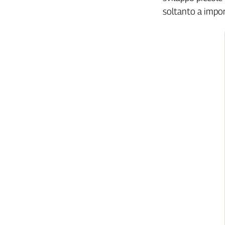
Liguria
soltanto a impor
Lombardia
Marche
Piemonte
Puglia
Sardegna
Sicilia
Toscana
Trentino
Umbria
Valle
D'Aosta
Veneto
Archivio
Storico
1955-
2014