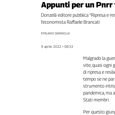
Appunti per un Pnrr
Genova,
il
Donzelli editore pubblica “Ripresa e resi
sangue
l'economista Raffaele Brancati
della
ragione
EMILIANO SBARAGLIA
120
anni
Cgil
9 aprile 2022 • 08:33
Collettiva
Academy
Malgrado la guer
vite, quasi ogni 
Collettiva
di ripresa e resi
Play
Rubriche
tempo se ne parl
strumento intro
Collettiva
Talk
pandemica, ma an
La
Stati membri.
settimana
Collettiva
Per questo giun