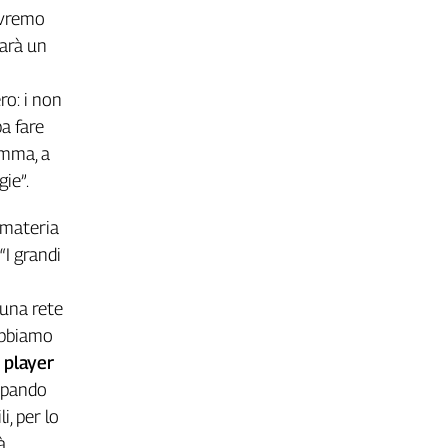
 avremo
sarà un
ro: i non
ba fare
omma, a
gie”.
 materia
“I grandi
 una rete
dobbiamo
i player
cipando
i, per lo
à