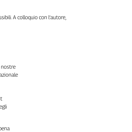
ibili. A colloquio con l’autore,
e nostre
nazionale
st
egli
ppena