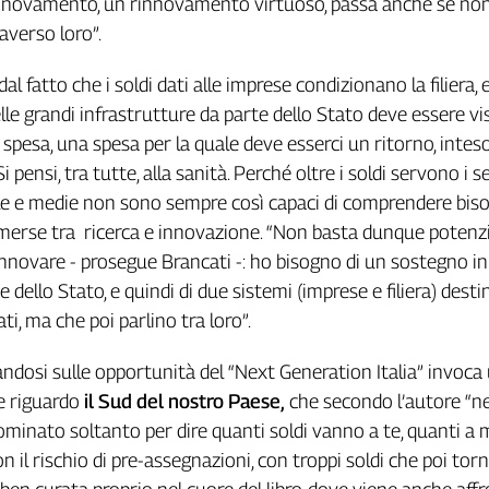
 rinnovamento, un rinnovamento virtuoso, passa anche se no
averso loro”.
dal fatto che i soldi dati alle imprese condizionano la filiera,
le grandi infrastrutture da parte dello Stato deve essere v
spesa, una spesa per la quale deve esserci un ritorno, inte
i pensi, tra tutte, alla sanità. Perché oltre i soldi servono i se
le e medie non sono sempre così capaci di comprendere biso
erse tra ricerca e innovazione. “Non basta dunque potenzi
nnovare - prosegue Brancati -: ho bisogno di un sostegno in
te dello Stato, e quindi di due sistemi (imprese e filiera) desti
ti, ma che poi parlino tra loro”.
trandosi sulle opportunità del “Next Generation Italia” invoca
e riguardo
il Sud del nostro Paese,
che secondo l’autore “ne
nominato soltanto per dire quanti soldi vanno a te, quanti a 
on il rischio di pre-assegnazioni, con troppi soldi che poi to