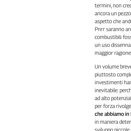
termini, non cred
L'Italia
nel
ancora un pezzo d
Lavoro
aspetto che andrà
Pnrr saranno anz
Territori
combustibili foss
Abruzzo-
un uso dissennat
Molise
maggior ragione g
Alto
Adige
Un volume breve
Basilicata
piuttosto comple
Calabria
investimenti han
Campania
inevitabile: perc
Emilia-
ad alto potenzial
Romagna
Friuli
per forza rivolge
Venezia
che abbiamo in I
Giulia
in maniera determ
Lazio
sviluppo piccole