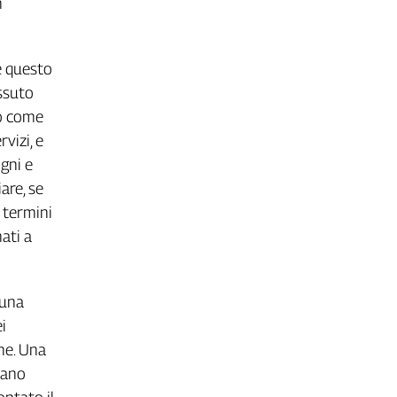
n
 e questo
issuto
so come
rvizi, e
gni e
are, se
 termini
nati a
 una
i
me. Una
rnano