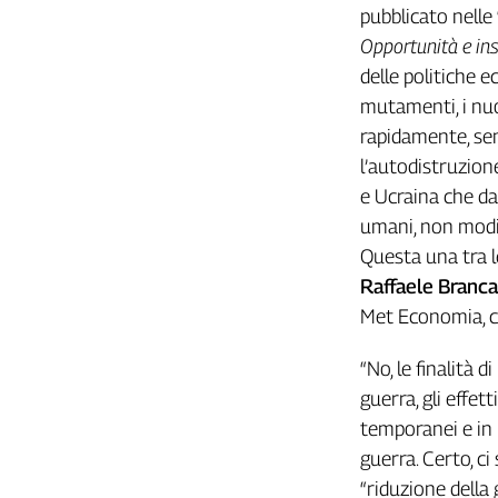
Girasoli
pubblicato nelle
Il
Opportunità e insi
Sassolino
delle politiche e
Linea
mutamenti, i nuo
Economica
rapidamente, sen
Tech
It
l’autodistruzione
Easy
e Ucraina che da
umani, non modif
Inserti
Questa una tra l
Idea
Raffaele Branca
Diffusa
Met Economia, c
InFlai
“No, le finalità 
Le
trasmissioni
guerra, gli effet
tv
temporanei e in 
Work
guerra. Certo, c
in
“riduzione della 
Progress