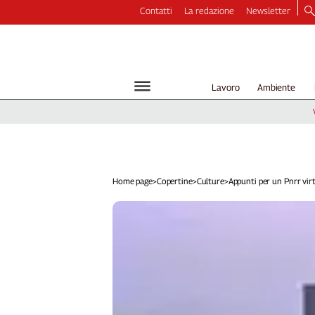
Contatti
La redazione
Newsletter
Video
Podcast
Dirette
Lavoro
Ambiente
Longform
Copertine
Economia
Lavoro
Ambiente
Home page
>
Copertine
>
Culture
>
Appunti per un Pnrr virt.
Diritti
Welfare
Italia
Internazionale
Culture
Categorie