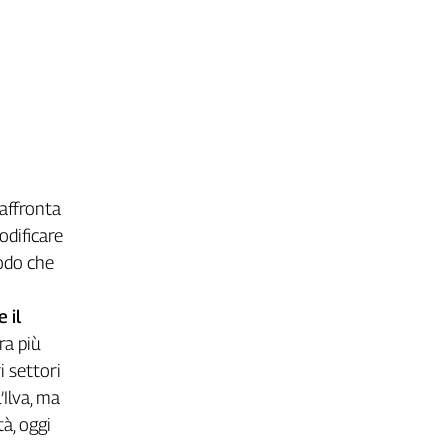
 affronta
odificare
modo che
 il
ra più
i settori
’Ilva, ma
à, oggi