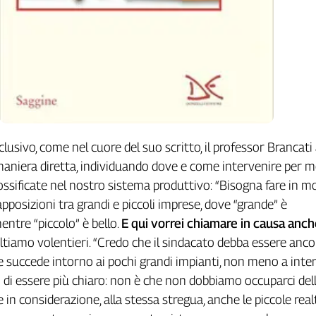
lusivo, come nel cuore del suo scritto, il professor Brancati
maniera diretta, individuando dove e come intervenire per m
ossificate nel nostro sistema produttivo: “Bisogna fare in 
apposizioni tra grandi e piccoli imprese, dove “grande” è
entre “piccolo” è bello.
E qui vorrei chiamare in causa anche
oltiamo volentieri. “Credo che il sindacato debba essere anco
e succede intorno ai pochi grandi impianti, non meno a inter
o di essere più chiaro: non è che non dobbiamo occuparci dell
in considerazione, alla stessa stregua, anche le piccole realt