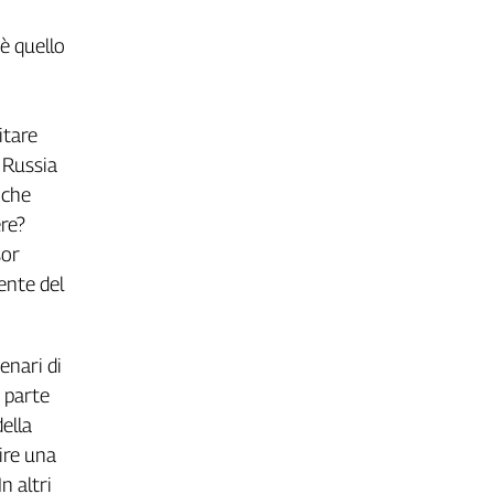
 è quello
itare
a Russia
 che
ere?
sor
dente del
enari di
n parte
ella
ire una
n altri