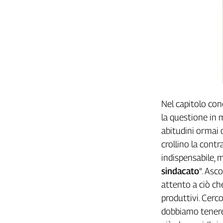
Cerca
Contatti
La
redazione
Nel capitolo conc
Newsletter
la questione in 
abitudini ormai 
Social
crollino la contr
indispensabile, m
sindacato
”. Asc
attento a ciò ch
produttivi. Cerc
dobbiamo tenere 