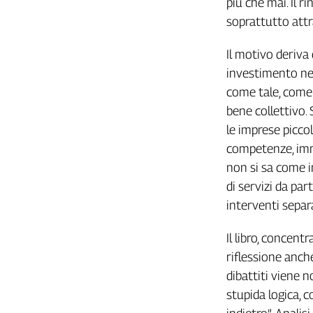
più che mai. Il
soprattutto attr
Il motivo deriva 
investimento nel
come tale, come 
bene collettivo. S
le imprese picco
competenze, imm
non si sa come i
di servizi da par
interventi separa
Il libro, concen
riflessione anch
dibattiti viene 
stupida logica, c