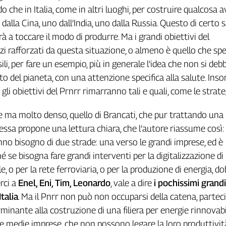
o che in Italia, come in altri luoghi, per costruire qualcosa
alla Cina, uno dall’India, uno dalla Russia. Questo di certo 
 a toccare il modo di produrre. Ma i grandi obiettivi del
i rafforzati da questa situazione, o almeno è quello che spe
ili, per fare un esempio, più in generale l’idea che non si deb
o del pianeta, con una attenzione specifica alla salute. Ins
li obiettivi del Prnrr rimarranno tali e quali, come le strate
 ma molto denso, quello di Brancati, che pur trattando una
ssa propone una lettura chiara, che l’autore riassume così: 
no bisogno di due strade: una verso le grandi imprese, ed è
hé se bisogna fare grandi interventi per la digitalizzazione di
e, o per la rete ferroviaria, o per la produzione di energia, 
rci a
Enel, Eni, Tim, Leonardo
, vale a dire
i pochissimi grand
talia
. Ma il Pnrr non può non occuparsi della catena, parte
inante alla costruzione di una filiera per energie rinnovabil
 e medie imprese, che non possono legare la loro produttivit