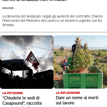
Cerca
REDAZIONE
La denuncia del sindacato: negati gli aumenti del contratto. Chiesto
l'intervento del Ministero del Lavoro e un incontro urgente con Ita
Contatti
Airways
La
redazione
Newsletter
Social
LA RIFLESSIONE
LA PETIZIONE
Dare un nome ai morti
“Chiudete le sedi di
sul lavoro
Casapound”, raccolte