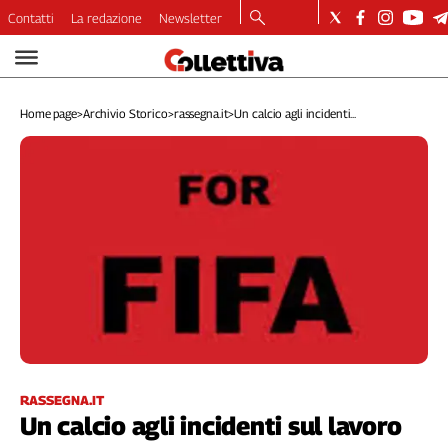
Contatti
La redazione
Newsletter
Video
Podcast
Home page
>
Archivio Storico
>
rassegna.it
>
Un calcio agli incidenti...
Dirette
Longform
Copertine
Economia
Lavoro
Ambiente
Diritti
Welfare
Italia
Internazionale
Culture
RASSEGNA.IT
Un calcio agli incidenti sul lavoro
Categorie