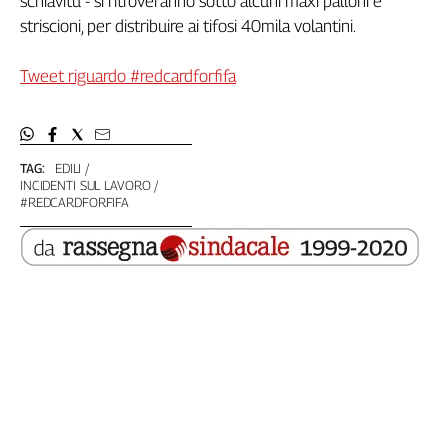
schiavitù - si ritroveranno sotto alcuni maxi palloni e
Girasoli
striscioni, per distribuire ai tifosi 40mila volantini.
Il
Sassolino
Tweet riguardo #redcardforfifa
Linea
Economica
Tech
It
Easy
TAG:
EDILI
INCIDENTI SUL LAVORO
#REDCARDFORFIFA
Inserti
Idea
Diffusa
InFlai
Le
trasmissioni
tv
Work
in
Progress