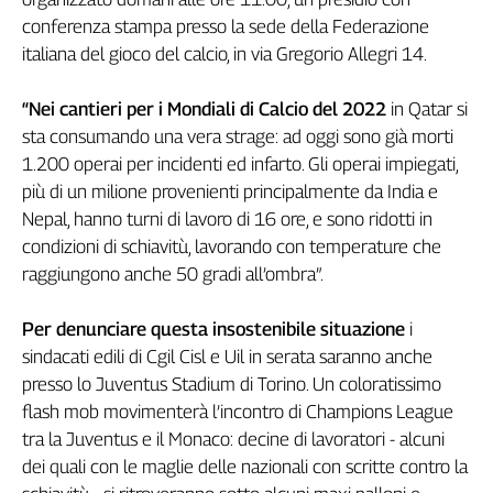
Genova,
conferenza stampa presso la sede della Federazione
il
italiana del gioco del calcio, in via Gregorio Allegri 14.
sangue
della
“Nei cantieri per i Mondiali di Calcio del 2022
in Qatar si
ragione
sta consumando una vera strage: ad oggi sono già morti
120
1.200 operai per incidenti ed infarto. Gli operai impiegati,
anni
più di un milione provenienti principalmente da India e
Cgil
Nepal, hanno turni di lavoro di 16 ore, e sono ridotti in
Collettiva
Academy
condizioni di schiavitù, lavorando con temperature che
raggiungono anche 50 gradi all’ombra”.
Collettiva
Play
Per denunciare questa insostenibile situazione
i
Rubriche
sindacati edili di Cgil Cisl e Uil in serata saranno anche
Collettiva
presso lo Juventus Stadium di Torino. Un coloratissimo
Talk
flash mob movimenterà l’incontro di Champions League
La
tra la Juventus e il Monaco: decine di lavoratori - alcuni
settimana
dei quali con le maglie delle nazionali con scritte contro la
Collettiva