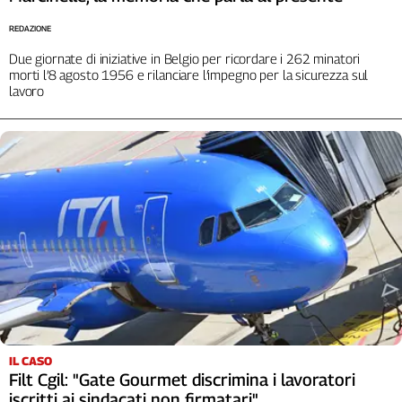
Liguria
Lombardia
REDAZIONE
Marche
Due giornate di iniziative in Belgio per ricordare i 262 minatori
morti l’8 agosto 1956 e rilanciare l’impegno per la sicurezza sul
Piemonte
lavoro
Puglia
Sardegna
Sicilia
Toscana
Trentino
Umbria
Valle
D'Aosta
Veneto
Archivio
Storico
1955-
IL CASO
2014
Filt Cgil: "Gate Gourmet discrimina i lavoratori
iscritti ai sindacati non firmatari"