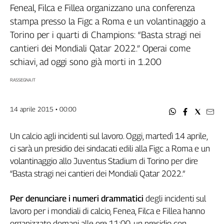
Filcams
Feneal, Filca e Fillea organizzano una conferenza
Filctem
stampa presso la Figc a Roma e un volantinaggio a
Fillea
Torino per i quarti di Champions: “Basta stragi nei
Filt
cantieri dei Mondiali Qatar 2022.” Operai come
Fiom
schiavi, ad oggi sono già morti in 1.200
Fisac
RASSEGNA.IT
Flai
Flc
14 aprile 2015 • 00:00
Fp
Nidil
Un calcio agli incidenti sul lavoro. Oggi, martedì 14 aprile,
Slc
ci sarà un presidio dei sindacati edili alla Figc a Roma e un
Spi
volantinaggio allo Juventus Stadium di Torino per dire
Inca
“Basta stragi nei cantieri dei Mondiali Qatar 2022.”
Caaf
Speciali
Per denunciare i numeri drammatici
degli incidenti sul
lavoro per i mondiali di calcio, Fenea, Filca e Fillea hanno
G8
organizzato domani alle ore 11:00, un presidio con
di