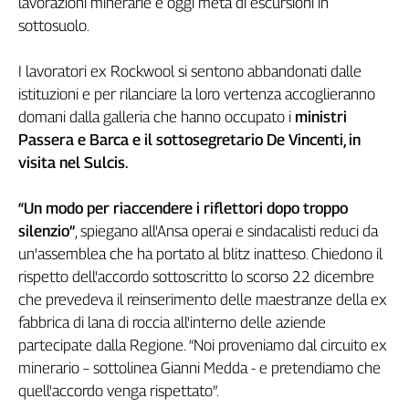
lavorazioni minerarie e oggi meta di escursioni in
Genova,
sottosuolo.
il
sangue
I lavoratori ex Rockwool si sentono abbandonati dalle
della
istituzioni e per rilanciare la loro vertenza accoglieranno
ragione
domani dalla galleria che hanno occupato i
ministri
120
Passera e Barca e il sottosegretario De Vincenti, in
anni
Cgil
visita nel Sulcis.
Collettiva
Academy
“Un modo per riaccendere i riflettori dopo troppo
silenzio”
, spiegano all'Ansa operai e sindacalisti reduci da
Collettiva
un'assemblea che ha portato al blitz inatteso. Chiedono il
Play
rispetto dell'accordo sottoscritto lo scorso 22 dicembre
Rubriche
che prevedeva il reinserimento delle maestranze della ex
Collettiva
fabbrica di lana di roccia all'interno delle aziende
Talk
partecipate dalla Regione. “Noi proveniamo dal circuito ex
La
minerario – sottolinea Gianni Medda - e pretendiamo che
settimana
quell'accordo venga rispettato”.
Collettiva