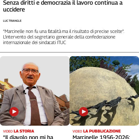
Senza diritti e democrazia il lavoro continua a
Cerca
uccidere
LUC TRIANGLE
Contatti
“Marcinelle non fu una fatalità ma il risultato di precise scelte”.
L’intervento del segretario generale della confederazione
internazionale dei sindacati ITUC
La
redazione
Newsletter
Social
LA STORIA
LA PUBBLICAZIONE
VIDEO
VIDEO
“Il diavolo non mi ha
Marcinelle 1956-2026: