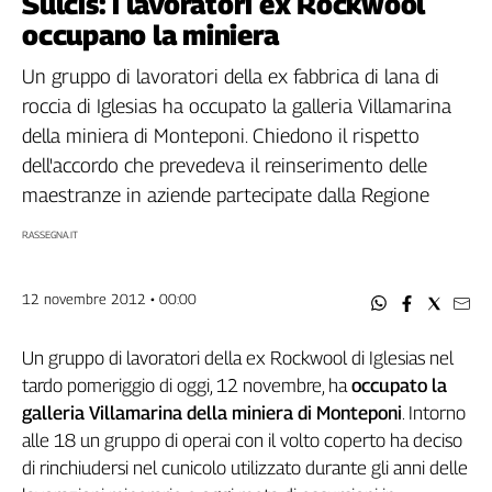
Sulcis: i lavoratori ex Rockwool
Filcams
occupano la miniera
Filctem
Fillea
Un gruppo di lavoratori della ex fabbrica di lana di
Filt
roccia di Iglesias ha occupato la galleria Villamarina
Fiom
della miniera di Monteponi. Chiedono il rispetto
Fisac
dell'accordo che prevedeva il reinserimento delle
Flai
maestranze in aziende partecipate dalla Regione
Flc
RASSEGNA.IT
Fp
Nidil
12 novembre 2012 • 00:00
Slc
Spi
Un gruppo di lavoratori della ex Rockwool di Iglesias nel
Inca
tardo pomeriggio di oggi, 12 novembre, ha
occupato la
Caaf
galleria Villamarina della miniera di Monteponi
. Intorno
Speciali
alle 18 un gruppo di operai con il volto coperto ha deciso
di rinchiudersi nel cunicolo utilizzato durante gli anni delle
G8
di