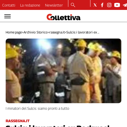
Contatti
La redazione
Newsletter
Video
Podcast
Home page
>
Archivio Storico
>
rassegna.it
>
Sulcis: i lavoratori ex ...
Dirette
Longform
Copertine
Economia
Lavoro
Ambiente
Diritti
Welfare
Italia
Internazionale
I minatori del Sulcis: siamo pronti a tutto
Culture
Categorie
RASSEGNA.IT