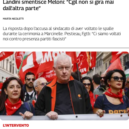
Landini smentisce Meloni: “Cgil non si gira mai
Liguria
dall'altra parte”
Lombardia
Marche
MARTA NICOLETTI
Piemonte
La risposta dopo l’accusa al sindacato di aver voltato le spalle
Puglia
durante la cerimonia a Marcinelle. Pestieau, Fgtb: “Ci siamo voltati
noi contro presenza partiti fascisti”
Sardegna
Sicilia
Toscana
Trentino
Umbria
Valle
D'Aosta
Veneto
Archivio
Storico
1955-
2014
L'INTERVENTO