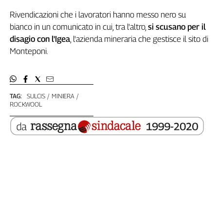
Girasoli
Rivendicazioni che i lavoratori hanno messo nero su
Il
Sassolino
bianco in un comunicato in cui, tra l'altro,
si scusano per il
Linea
disagio con l'Igea
, l'azienda mineraria che gestisce il sito di
Economica
Monteponi.
Tech
It
Easy
TAG:
SULCIS
MINIERA
Inserti
ROCKWOOL
Idea
Diffusa
InFlai
Le
trasmissioni
tv
Work
in
Progress