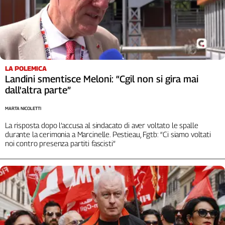
Girasoli
Il
Sassolino
Linea
Economica
Tech
LA POLEMICA
It
Landini smentisce Meloni: “Cgil non si gira mai
Easy
dall'altra parte”
Inserti
MARTA NICOLETTI
Idea
La risposta dopo l’accusa al sindacato di aver voltato le spalle
Diffusa
durante la cerimonia a Marcinelle. Pestieau, Fgtb: “Ci siamo voltati
noi contro presenza partiti fascisti”
InFlai
Le
trasmissioni
tv
Work
in
Progress