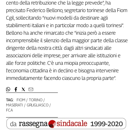
cento della retribuzione che la legge prevede”, ha
Filcams
precisato Federico Bellono, segretario torinese della Fiom
Filctem
Cgil, sollecitando “nuovi modelli da destinare agli
Fillea
stabilimenti italiani e in particolar modo a quelli torinesi”.
Filt
Bellono ha anche rimarcato che “inizia però a essere
Fiom
incomprensibile il silenzio della maggior parte della classe
Fisac
dirigente della nostra città: dagli altri sindacati alle
Flai
associazioni delle imprese, per arrivare alle istituzioni e
Flc
alle forze politiche. C'è una miopia preoccupante,
Fp
l'economia cittadina è in declino e bisogna intervenire
Nidil
immediatamente facendo ciascuno la propria parte”.
Slc
Spi
Inca
TAG:
FIOM
TORINO
MASERATI
GRUGLIASCO
Caaf
FCA
Speciali
G8
di