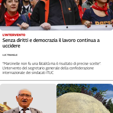
L'Italia
nel
Lavoro
Territori
L'INTERVENTO
Abruzzo-
Senza diritti e democrazia il lavoro continua a
Molise
uccidere
Alto
Adige
LUC TRIANGLE
Basilicata
“Marcinelle non fu una fatalità ma il risultato di precise scelte”.
Calabria
L’intervento del segretario generale della confederazione
internazionale dei sindacati ITUC
Campania
Emilia-
Romagna
Friuli
Venezia
Giulia
Lazio