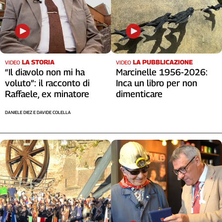
Liguria
Lombardia
Marche
Piemonte
Puglia
LA STORIA
LA PUBBLICAZIONE
VIDEO
VIDEO
Sardegna
“Il diavolo non mi ha
Marcinelle 1956-2026:
Sicilia
voluto”: il racconto di
Inca un libro per non
Raffaele, ex minatore
dimenticare
Toscana
Trentino
DANIELE DIEZ E DAVIDE COLELLA
Umbria
Valle
D'Aosta
Veneto
Archivio
Storico
1955-
2014