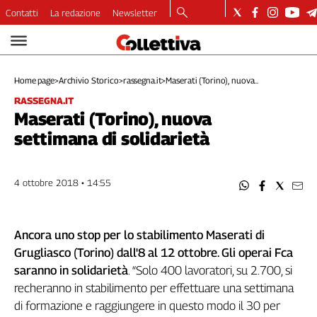
Contatti
La redazione
Newsletter
Video
Podcast
Home page
>
Archivio Storico
>
rassegna.it
>
Maserati (Torino), nuova...
Dirette
RASSEGNA.IT
Longform
Maserati (Torino), nuova
Copertine
settimana di solidarietà
Economia
Lavoro
Ambiente
4 ottobre 2018 • 14:55
Diritti
Welfare
Ancora uno stop per lo stabilimento Maserati di
Italia
Grugliasco (Torino) dall'8 al 12 ottobre. Gli operai Fca
Internazionale
saranno in solidarietà
. “Solo 400 lavoratori, su 2.700, si
Culture
recheranno in stabilimento per effettuare una settimana
Categorie
di formazione e raggiungere in questo modo il 30 per