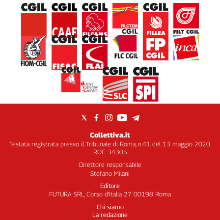
Collettiva.it
Testata registrata presso il Tribunale di Roma, n.41 del 13 maggio 2020.
ROC 34305
Direttore responsabile
Stefano Milani
Editore
FUTURA SRL, Corso d’Italia 27 00198 Roma
Chi siamo
La redazione