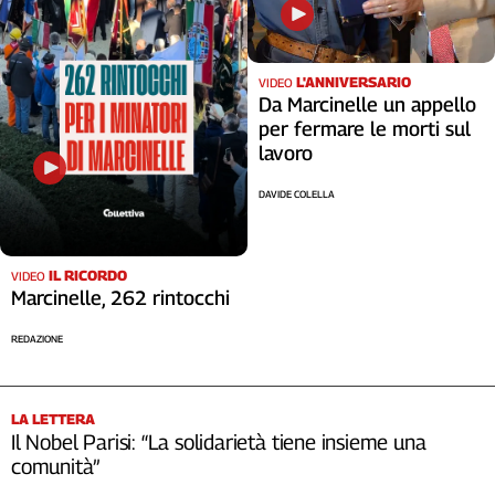
Cerca
L'ANNIVERSARIO
VIDEO
Contatti
Da Marcinelle un appello
per fermare le morti sul
lavoro
La
redazione
DAVIDE COLELLA
Newsletter
IL RICORDO
VIDEO
Marcinelle, 262 rintocchi
Social
REDAZIONE
LA LETTERA
Il Nobel Parisi: “La solidarietà tiene insieme una
comunità”