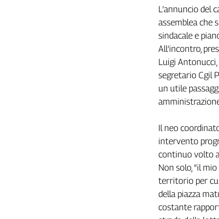
Girasoli
L’annuncio del c
Il
assemblea che si 
Sassolino
sindacale e piano 
Linea
All’incontro, pr
Economica
Tech
Luigi Antonucci,
It
segretario Cgil P
Easy
un utile passagg
amministrazion
Inserti
Idea
Il neo coordinato
Diffusa
intervento prog
InFlai
continuo volto al
Le
Non solo, “il mi
trasmissioni
tv
territorio per c
della piazza mat
Work
costante rapport
in
Progress