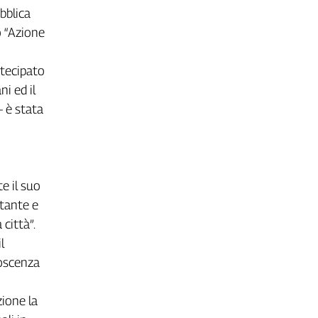
bblica
o “Azione
rtecipato
i ed il
– è stata
te il suo
tante e
città”.
l
noscenza
zione la