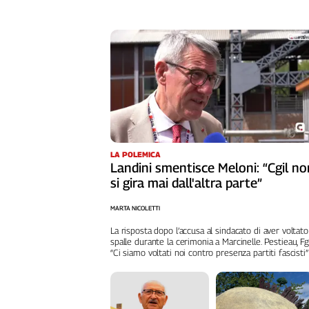
Liguria
Lombardia
Marche
Piemonte
Puglia
Sardegna
Sicilia
Toscana
Trentino
LA POLEMICA
Umbria
Landini smentisce Meloni: “Cgil no
si gira mai dall'altra parte”
Valle
D'Aosta
MARTA NICOLETTI
Veneto
La risposta dopo l’accusa al sindacato di aver voltato
spalle durante la cerimonia a Marcinelle. Pestieau, Fg
Archivio
“Ci siamo voltati noi contro presenza partiti fascisti”
Storico
1955-
2014