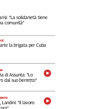
risi: “La solidarietà tiene
na comunità”
ALE
 parte la brigata per Cuba
IA
a di Assunta: “Lo
o dal suo berretto”
VENTO
 Landini: “Il lavoro
cora”