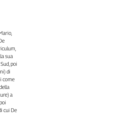
Mario,
 De
riculum,
lla sua
 Sud, poi
ni) di
oi come
della
ure) a
poi
di cui De