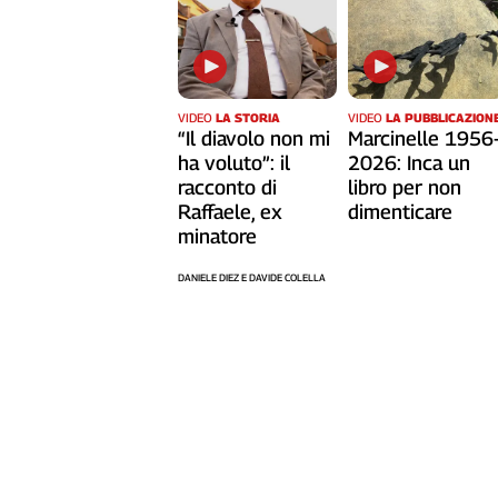
Cerca
Contatti
VIDEO
LA STORIA
VIDEO
LA PUBBLICAZION
“Il diavolo non mi
Marcinelle 1956
La
ha voluto”: il
2026: Inca un
racconto di
libro per non
redazione
Raffaele, ex
dimenticare
minatore
Newsletter
DANIELE DIEZ E DAVIDE COLELLA
Social