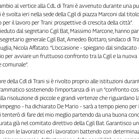
ambio al vertice alla CdL di Trani è avvenuto durante una pu
è svolta ieri nella sede della Cgil di piazza Marconi dal titol
per il lavoro per Trani: prospettive di crescita della città”.
esieduto dal segretario Cgil Bat, Massimo Marcone, hanno pa
 segretario generale Cgil Bat, Amedeo Bottaro, sindaco di Tran
uglia, Nicola Affatato. “L’occasione – spiegano dal sindacato 
io per avviare un fruttuoso confronto tra la Cgil e la nuova
e comunale”.
re della Cdl di Trani si è rivolto proprio alle istituzioni duran
rammatico sostenendo l’importanza di in un “confronto cos
la risoluzione di piccole e grandi vertenze che riguardano la 
o impegno – ha dichiarato De Mario – sarà a tempo pieno per i
ui tenterò di fare del mio meglio partendo da una buona co
urata già nel comitato direttivo della Cgil Bat. Garantisco un
o con le lavoratrici ed i lavoratori battendo con determina