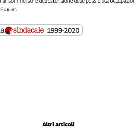
a al ‘sommerso’ e dell’estensione delle possibilità occupazion
Puglia”.
Altri articoli