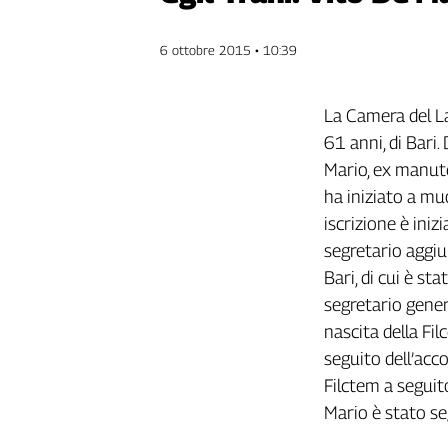
Genova,
il
6 ottobre 2015 • 10:39
sangue
della
ragione
La Camera del La
120
61 anni, di Bari.
anni
Mario, ex manute
Cgil
ha iniziato a mu
Collettiva
Academy
iscrizione è iniz
segretario aggiun
Collettiva
Bari, di cui è s
Play
Rubriche
segretario gener
nascita della Fi
Collettiva
seguito dell’acco
Talk
Filctem a seguito
La
settimana
Mario è stato se
Collettiva