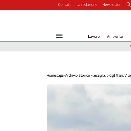
Contatti
La redazione
Newsletter
Video
Podcast
Dirette
Lavoro
Ambiente
Longform
Copertine
Economia
Lavoro
Ambiente
Home page
>
Archivio Storico
>
rassegna.it
>
Cgil Trani: Vito
Diritti
Welfare
Italia
Internazionale
Culture
Categorie