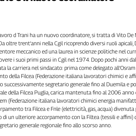
voro d Trani ha un nuovo coordinatore, si tratta di Vito De 
 Da oltre trent’anni nella Cgil ricoprendo diversi ruoli apicali,
ntore meccanico ed una laurea in scienze politiche nel cur
overe i suoi primi passi in Cgil nel 1974. Dopo pochi anni da
iata la carriera nel sindacato: prima come delegato all’Osram
to della Filcea (Federazione italiana lavoratori chimici e affi
tato successivamente segretario generale fino al Duemila e p
ale della Filcea Puglia, carica mantenuta fino al 2006 anno 
lcem (Federazione italiana lavoratori chimici energia manifatt
rpamento tra Filcea e Fnle (elettricità, gas, acqua) divenuta 
 di un ulteriore accorpamento con la Filtea (tessili e affini) 
gretario generale regionale fino allo scorso anno.