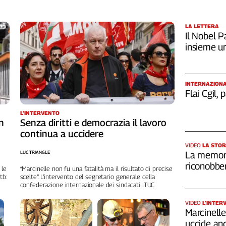
LA LETTERA
Il Nobel Pa
insieme u
INTERNAZION
Flai Cgil,
L'INTERVENTO
n
Senza diritti e democrazia il lavoro
continua a uccidere
VIDEO
LA STOR
LUC TRIANGLE
La memori
riconobber
 le
“Marcinelle non fu una fatalità ma il risultato di precise
tb:
scelte”. L’intervento del segretario generale della
confederazione internazionale dei sindacati ITUC
VIDEO
L’INTER
Marcinelle,
uccide an