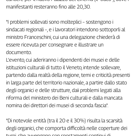
manifestanti resteranno fino alle 20,30.
Genova,
il
sangue
"I problemi sollevati sono molteplici – sostengono i
della
sindacati regionali –, e i lavoratori intendono sottoporli al
ragione
ministro Franceschini, cui una delegazione chiederà di
120
essere ricevuta per consegnare e illustrare un
anni
documento.
Cgil
L'evento, cui aderiranno i dipendenti dei musei e delle
Collettiva
istituzioni culturali di tutto il Veneto, intende sollevare,
Academy
partendo dalla realtà della regione, temi e criticità presenti
Collettiva
in larga parte del territorio nazionale, a partire dallo stato
Play
degli organici e delle strutture, daii problemi legati alla
Rubriche
riforma del ministero dei Beni culturali e dalla mancata
Collettiva
nomina dei direttori dei musei di seconda fascia".
Talk
La
"Di notevole entità (tra il 20 e il 30%) risulta la scarsità
settimana
degli organici, che comporta difficoltà nelle coperture dei
Collettiva
turni, che avvengono con spostamenti continui di