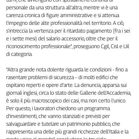
Girasoli
personale da una struttura all’altra, mentre vi è una
Il
carenza cronica di figure amministrative e si attenua
Sassolino
l’impegno delle alte professionalità nel territorio. A ciò,
Linea
s'intreccia la vertenza per il ritardato pagamento (fra i sei
Economica
e i sette mesi) del salario accessorio, oltre che per il
Tech
It
riconoscimento professionale", proseguono Cgil, Cisl e Uil
Easy
di categoria.
Inserti
"Altra grande nota dolente riguarda le condizioni - fino a
Idea
rasentare problemi di sicurezza – di molti edifici che
Diffusa
ospitano reperti e opere d’arte. La denuncia, apparsa sui
InFlai
giornali inglesi, circa lo stato delle Gallerie dell’Accademia,
è solo il più macroscopico dei casi, ma non certo l’unico.
Le
Per questo, i lavoratori chiedono un programma
trasmissioni
tv
d'investimenti, che vanno stanziati e previsti per
salvaguardare e tutelare un patrimonio pubblico, che
Work
rappresenta una delle più grandi ricchezze dell’Italia e la
in
Progress