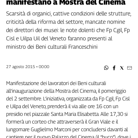
manifestano a Mostra del Cinema
Filcams
Filctem
Scarsità di organici, cattive condizioni delle strutture,
Fillea
criticità della riforma del settore, mancate nomine
Filt
dei direttori dei musei: le note dolenti che Fp Cgil, Fp
Fiom
Cisl e Uilpa Uil del Veneto faranno presenti al
Fisac
ministro dei Beni culturali Franceschini
Flai
Flc
27 agosto 2015 • 00:00
Fp
Nidil
Manifestazione dei lavoratori dei Beni culturali
Slc
all’inaugurazione della Mostra del Cinema, il pomeriggio
Spi
del 2 settembre. L’iniziativa, organizzata da Fp Cgil, Fp Cisl
Inca
e Uilpa del Veneto, prenderà il via alle ore 16 con un
Caaf
presidio nel piazzale Santa Maria Elisabetta. Alle 17,30 si
Speciali
formerà un corteo che attraverserà il Gran Viale e il
lungomare Guglielmo Marconi per concludersi davanti al
G8
cantiere per il nuovo Palazzo del Cinema (il “buco”), dove i
di