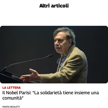
Liguria
Altri articoli
Lombardia
Marche
Piemonte
Puglia
Sardegna
Sicilia
Toscana
Trentino
Umbria
Valle
D'Aosta
Veneto
Archivio
LA LETTERA
Storico
Il Nobel Parisi: “La solidarietà tiene insieme una
1955-
comunità”
2014
MARTA NICOLETTI