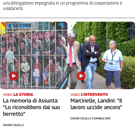
una delegazione impegnata in un programma di cooperazione e
solidarietà
LA STORIA
L’INTERVENTO
VIDEO
VIDEO
La memoria di Assunta:
Marcinelle, Landini: “Il
“Lo riconobbero dal suo
lavoro uccide ancora”
berretto”
DAVIDE COLELLA E DANIELE DIEZ
DAVIDE COLELLA