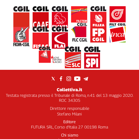
Collettiva.it
Testata registrata presso il Tribunale di Roma, n.41 del 13 maggio 2020.
ROC 34305
Direttore responsabile
Stefano Milani
Editore
FUTURA SRL, Corso d’Italia 27 00198 Roma
Chi siamo