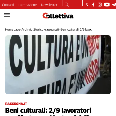
Contatti
La redazione
Newsletter
Video
Podcast
Home page
>
Archivio Storico
>
rassegna.it
>
Beni culturali: 2/9 lavo...
Dirette
Longform
Copertine
Economia
Lavoro
Ambiente
Diritti
Welfare
Italia
Internazionale
Culture
RASSEGNA.IT
Beni culturali: 2/9 lavoratori
Categorie