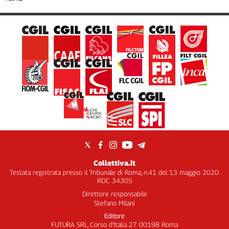
Collettiva.it
Testata registrata presso il Tribunale di Roma, n.41 del 13 maggio 2020.
ROC 34305
Direttore responsabile
Stefano Milani
Editore
FUTURA SRL, Corso d’Italia 27 00198 Roma