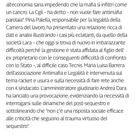
Girasoli
all'economia sana impedendo che la mafia si infiltri come
Il
un cancro. La Cgil – ha detto – non vuole fare antimafia
Sassolino
parolaia”. Pina Palella, responsabile per la legalità della
Linea
Camera del lavoro, ha presentato una relazione ricca di
Economica
dati e analisi illustrando i casi più eclatanti, da quello della
Tech
società Lara – che oggi si trova di nuovo in imbarazzante
It
difficoltà perché la gestione è stata affidata al figlio dell'
Easy
ex proprietario con le conseguenti difficoltà di confronto
Inserti
con lo Stato –, al difficile caso Tecnis. Maria Luisa Barrera
dell'associazione Antimafia e Legalità è intervenuta sul
Idea
tema racket e usura e sulla necessità di fare rete anche
Diffusa
con il sindacato. L'amministratore giudiziario Andrea Dara
InFlai
ha lanciato una provocazione, evidenziando la necessità di
Le
interrogarsi sulle dinamiche del post-sequestro e
trasmissioni
sottolineando che “non c'è una risposta sociale efficace
tv
alle criticità che seguono al trauma virtuoso del
Work
sequestro”.
in
Progress