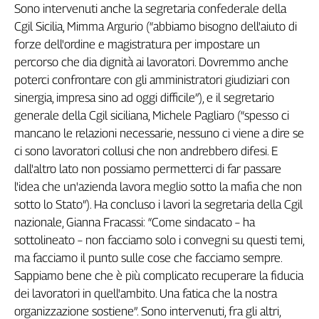
Sono intervenuti anche la segretaria confederale della
L'Italia
Cgil Sicilia, Mimma Argurio (“abbiamo bisogno dell'aiuto di
nel
forze dell'ordine e magistratura per impostare un
Lavoro
percorso che dia dignità ai lavoratori. Dovremmo anche
Territori
poterci confrontare con gli amministratori giudiziari con
sinergia, impresa sino ad oggi difficile”), e il segretario
Abruzzo-
generale della Cgil siciliana, Michele Pagliaro (“spesso ci
Molise
mancano le relazioni necessarie, nessuno ci viene a dire se
Alto
Adige
ci sono lavoratori collusi che non andrebbero difesi. E
Basilicata
dall'altro lato non possiamo permetterci di far passare
l'idea che un'azienda lavora meglio sotto la mafia che non
Calabria
sotto lo Stato”). Ha concluso i lavori la segretaria della Cgil
Campania
nazionale, Gianna Fracassi: “Come sindacato – ha
Emilia-
Romagna
sottolineato – non facciamo solo i convegni su questi temi,
Friuli
ma facciamo il punto sulle cose che facciamo sempre.
Venezia
Sappiamo bene che è più complicato recuperare la fiducia
Giulia
dei lavoratori in quell'ambito. Una fatica che la nostra
Lazio
organizzazione sostiene”. Sono intervenuti, fra gli altri,