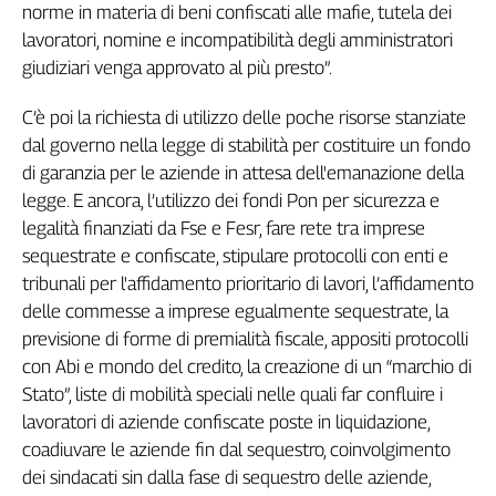
norme in materia di beni confiscati alle mafie, tutela dei
Cerca
lavoratori, nomine e incompatibilità degli amministratori
giudiziari venga approvato al più presto”.
Contatti
C’è poi la richiesta di utilizzo delle poche risorse stanziate
dal governo nella legge di stabilità per costituire un fondo
La
di garanzia per le aziende in attesa dell'emanazione della
redazione
legge. E ancora, l’utilizzo dei fondi Pon per sicurezza e
legalità finanziati da Fse e Fesr, fare rete tra imprese
Newsletter
sequestrate e confiscate, stipulare protocolli con enti e
tribunali per l'affidamento prioritario di lavori, l’affidamento
delle commesse a imprese egualmente sequestrate, la
Social
previsione di forme di premialità fiscale, appositi protocolli
con Abi e mondo del credito, la creazione di un “marchio di
Stato”, liste di mobilità speciali nelle quali far confluire i
lavoratori di aziende confiscate poste in liquidazione,
coadiuvare le aziende fin dal sequestro, coinvolgimento
dei sindacati sin dalla fase di sequestro delle aziende,