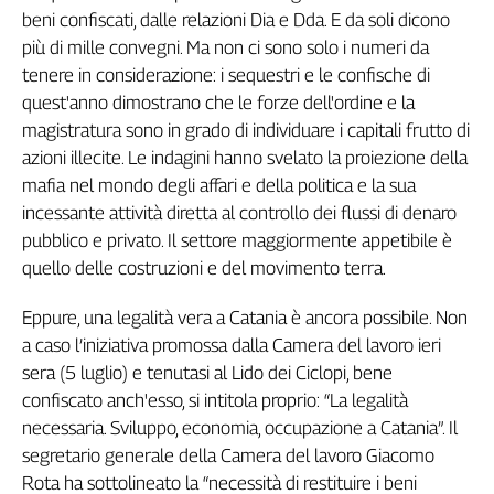
beni confiscati, dalle relazioni Dia e Dda. E da soli dicono
Genova,
più di mille convegni. Ma non ci sono solo i numeri da
il
sangue
tenere in considerazione: i sequestri e le confische di
della
quest'anno dimostrano che le forze dell'ordine e la
ragione
magistratura sono in grado di individuare i capitali frutto di
120
azioni illecite. Le indagini hanno svelato la proiezione della
anni
mafia nel mondo degli affari e della politica e la sua
Cgil
incessante attività diretta al controllo dei flussi di denaro
Collettiva
pubblico e privato. Il settore maggiormente appetibile è
Academy
quello delle costruzioni e del movimento terra.
Collettiva
Play
Eppure, una legalità vera a Catania è ancora possibile. Non
Rubriche
a caso l’iniziativa promossa dalla Camera del lavoro ieri
sera (5 luglio) e tenutasi al Lido dei Ciclopi, bene
Collettiva
Talk
confiscato anch'esso, si intitola proprio: “La legalità
La
necessaria. Sviluppo, economia, occupazione a Catania”. Il
settimana
segretario generale della Camera del lavoro Giacomo
Collettiva
Rota ha sottolineato la “necessità di restituire i beni