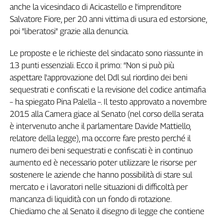
Liguria
anche la vicesindaco di Acicastello e l'imprenditore
Lombardia
Salvatore Fiore, per 20 anni vittima di usura ed estorsione,
Marche
poi "liberatosi" grazie alla denuncia.
Piemonte
Le proposte e le richieste del sindacato sono riassunte in
Puglia
13 punti essenziali. Ecco il primo: “Non si può più
Sardegna
aspettare l'approvazione del Ddl sul riordino dei beni
Sicilia
sequestrati e confiscati e la revisione del codice antimafia
Toscana
– ha spiegato Pina Palella –. Il testo approvato a novembre
Trentino
2015 alla Camera giace al Senato (nel corso della serata
Umbria
è intervenuto anche il parlamentare Davide Mattiello,
Valle
relatore della legge), ma occorre fare presto perché il
D'Aosta
numero dei beni sequestrati e confiscati è in continuo
Veneto
aumento ed è necessario poter utilizzare le risorse per
Archivio
sostenere le aziende che hanno possibilità di stare sul
Storico
mercato e i lavoratori nelle situazioni di difficoltà per
1955-
2014
mancanza di liquidità con un fondo di rotazione.
Chiediamo che al Senato il disegno di legge che contiene