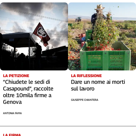
LA RIFLESSIONE
LA PETIZIONE
Dare un nome ai morti
“Chiudete le sedi di
sul lavoro
Casapound”, raccolte
oltre 10mila firme a
GIUSEPPE CHIANTERA
Genova
ANTONIA FAMA
LA FIRMA