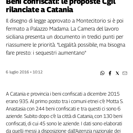
Beni confiscati: le proposte Cgil
Filcams
rilanciate a Catania
Filctem
Fillea
Il disegno di legge approvato a Montecitorio si è poi
Filt
fermato a Palazzo Madama. La Camera del lavoro
Fiom
siciliana presenta un documento in tredici punti per
Fisac
riassumere le priorità. "Legalità possibile, ma bisogna
Flai
fare presto: i sequestri aumentano"
Flc
Fp
6 luglio 2016 • 10:12
Nidil
Slc
Spi
A Catania e provincia i beni confiscati a dicembre 2015
Inca
erano 935. Al primo posto tra i comuni etnei c’è Motta S.
Caaf
Anastasia con 244 beni confiscati e tra questi ci sono 6
aziende. Subito dopo c’è la città di Catania, con 130 beni
Speciali
confiscati, di cui 45 sono le aziende. I dati sono elaborati
G8
da quelli messi a disposizione dall'Agenzia nazionale dei
di