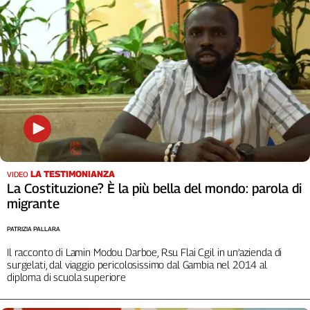
Liguria
Lombardia
Marche
Piemonte
Puglia
Sardegna
Sicilia
Toscana
Trentino
Umbria
LA TESTIMONIANZA
VIDEO
Valle
La Costituzione? È la più bella del mondo: parola di
D'Aosta
migrante
Veneto
PATRIZIA PALLARA
Archivio
Il racconto di Lamin Modou Darboe, Rsu Flai Cgil in un’azienda di
Storico
surgelati, dal viaggio pericolosissimo dal Gambia nel 2014 al
1955-
diploma di scuola superiore
2014