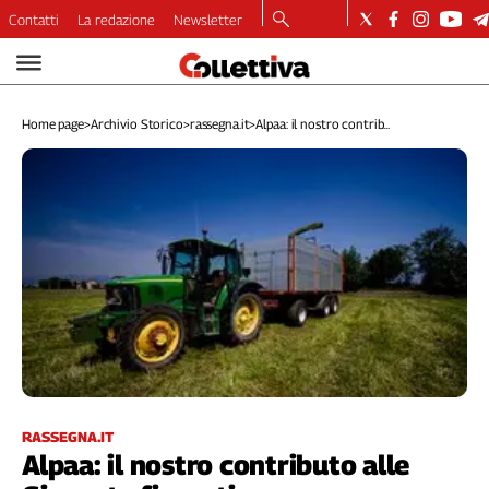
Contatti
La redazione
Newsletter
Video
Podcast
Home page
>
Archivio Storico
>
rassegna.it
>
Alpaa: il nostro contrib...
Dirette
Longform
Copertine
Economia
Lavoro
Ambiente
Diritti
Welfare
Italia
Internazionale
Culture
RASSEGNA.IT
Alpaa: il nostro contributo alle
Categorie