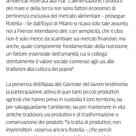
ambientali federata alla Flai. “L’alimentazione, i prodotti
Genova,
del mare e della terra non sono fattori economici di
il
pertinenza esclusiva del mercato alimentare – prosegue
sangue
Rotella –. Se dall’Expo di Milano si ricava solo tale assunto,
della
noi a Firenze intendiamo dire, con semplicità, che il cibo
ragione
non è solo merce da scambiare sui mercati finanziari, ma
120
anche, quale componente fondamentale della nutrizione,
anni
Cgil
un fattore essenziale dell’umanità, cui si collega
Collettiva
strettamente il valore sociale connesso agli usi, alle
Academy
tradizioni alla cultura dei popoli”.
Collettiva
La presenza dell’Alpaa alle Giornate del lavoro testimonia
Play
la partecipazione attiva di quei tanti piccoli produttori
Rubriche
agricoli che hanno preso in custodia il loro territorio, sia
Collettiva
per salvaguardarne l’ambiente, sia per mantenere in vita
Talk
antiche tradizioni, usi produttivi e di trasformazione o
La
conservazione dei prodotti. “Si tratta di produttori, non
settimana
imprenditori –osserva ancora Rotella –, che perciò
Collettiva