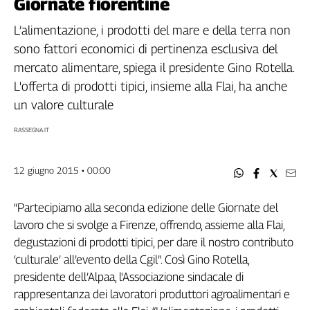
Giornate fiorentine
Filcams
Filctem
L’alimentazione, i prodotti del mare e della terra non
Fillea
sono fattori economici di pertinenza esclusiva del
Filt
mercato alimentare, spiega il presidente Gino Rotella.
Fiom
L'offerta di prodotti tipici, insieme alla Flai, ha anche
Fisac
un valore culturale
Flai
RASSEGNA.IT
Flc
Fp
12 giugno 2015 • 00:00
Nidil
Slc
“Partecipiamo alla seconda edizione delle Giornate del
Spi
lavoro che si svolge a Firenze, offrendo, assieme alla Flai,
Inca
degustazioni di prodotti tipici, per dare il nostro contributo
Caaf
‘culturale’ all’evento della Cgil”. Così Gino Rotella,
Speciali
presidente dell’Alpaa, l'Associazione sindacale di
rappresentanza dei lavoratori produttori agroalimentari e
G8
di