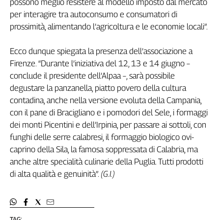
possono meglio resistere al modello imposto dal mercato
Girasoli
per interagire tra autoconsumo e consumatori di
Il
Sassolino
prossimità, alimentando l’agricoltura e le economie locali”.
Linea
Economica
Ecco dunque spiegata la presenza dell’associazione a
Tech
Firenze. “Durante l’iniziativa del 12, 13 e 14 giugno –
It
conclude il presidente dell’Alpaa –, sarà possibile
Easy
degustare la panzanella, piatto povero della cultura
contadina, anche nella versione evoluta della Campania,
Inserti
con il pane di Bracigliano e i pomodori del Sele, i formaggi
Idea
dei monti Picentini e dell’Irpinia, per passare ai sottoli, con
Diffusa
funghi delle serre calabresi, il formaggio biologico ovi-
InFlai
caprino della Sila, la famosa soppressata di Calabria, ma
anche altre specialità culinarie della Puglia. Tutti prodotti
Le
trasmissioni
di alta qualità e genuinità”.
(G.I.)
tv
Work
in
Progress
TAG: